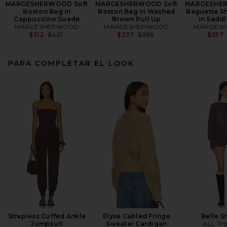
MARGESHERWOOD Soft
MARGESHERWOOD Soft
MARGESHER
Boston Bag in
Boston Bag in Washed
Baguette S
Cappuccino Suede
Brown Pull Up
in Sadd
MARGESHERWOOD
MARGESHERWOOD
MARGES
Previous price:
Previous price:
$312
$421
$237
$395
$257
PARA COMPLETAR EL LOOK
Strapless Cuffed Ankle
Elyse Cabled Fringe
Belle S
Jumpsuit
Sweater Cardigan
ALL TH