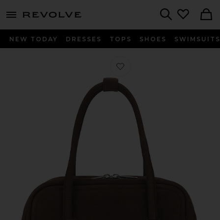
menu - shows more content
Revolve, Apparel & Fashion
Search
NEW TODAY
DRESSES
TOPS
SHOES
SWIMSUIT
Favorito BOLSO TOTE SOFT