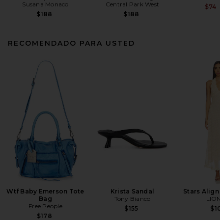
Susana Monaco
Central Park West
$74
$188
$188
RECOMENDADO PARA USTED
Wtf Baby Emerson Tote
Krista Sandal
Stars Align
Bag
Tony Bianco
LIO
Free People
$155
$1
$178