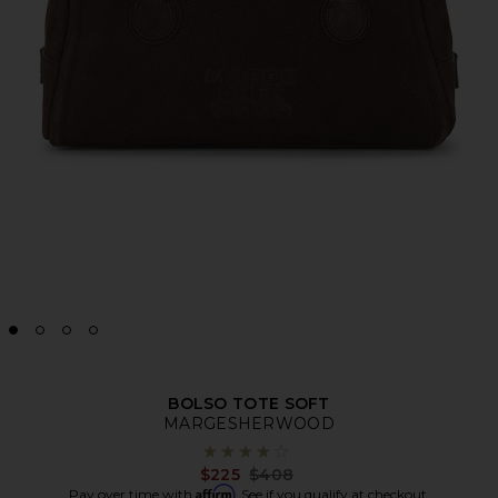
BOLSO TOTE SOFT
MARGESHERWOOD
Previous price:
$225
$408
Affirm
Pay over time with
. See if you qualify at checkout.