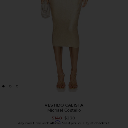
VESTIDO CALISTA
Michael Costello
Previous price:
$148
$238
Affirm
Pay over time with
. See if you qualify at checkout.