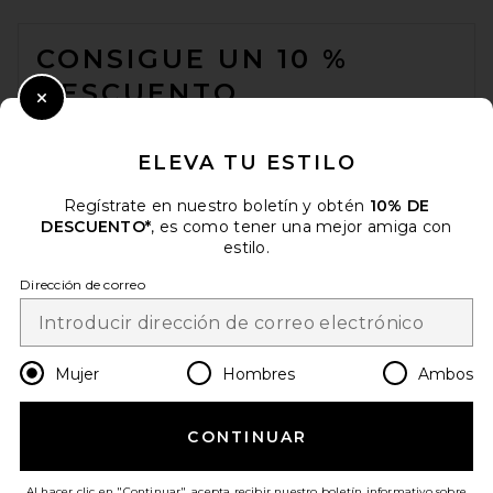
FOOTER
CONSIGUE UN 10 %
DESCUENTO
Close Modal
Cuando se suscribe a nuestro boletín enviando su correo
electrónico. Puede retirarse en cualquier momento.
política de
ELEVA TU ESTILO
privacidad
Regístrate en nuestro boletín y obtén
10% DE
Email Address
DESCUENTO*
, es como tener una mejor amiga con
estilo.
Sign Up
Dirección de correo
es
USD
Change Country Regions Preferences
Mujer
Hombres
Ambos
CONTINUAR
¡AYÚDANOS A MEJORAR!
Haz una breve encuesta sobre la visita de hoy.
¡Vamos!
Al hacer clic en "Continuar", acepta recibir nuestro boletín informativo sobre