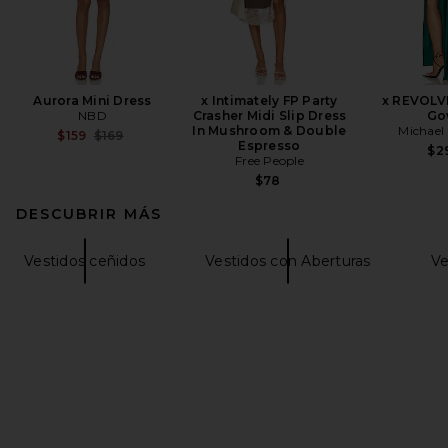
Aurora Mini Dress
x Intimately FP Party
x REVOLV
NBD
Crasher Midi Slip Dress
Go
In Mushroom & Double
Michael 
Previous price:
$159
$169
Espresso
$2
Free People
$78
DESCUBRIR MÁS
Vestidos ceñidos
Vestidos con Aberturas
Ve