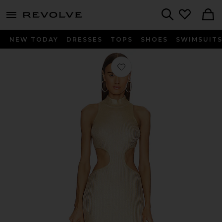
menu - shows more content
Revolve, Apparel & Fashion
Search
NEW TODAY
DRESSES
TOPS
SHOES
SWIMSUIT
Favorito VESTIDO CALISTA