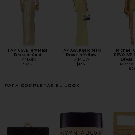
I.AM.GIA Ellery Maxi
I.AM.GIA Khalo Maxi
Michael C
Dress in Gold
Dress in Yellow
REVOLVE S
I.AM.GIA
I.AM.GIA
Dress 
Michael 
$125
$135
$2
PARA COMPLETAR EL LOOK