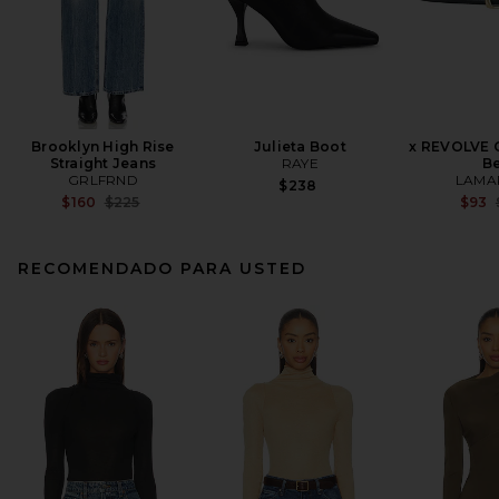
Brooklyn High Rise
Julieta Boot
x REVOLVE 
Straight Jeans
RAYE
Be
GRLFRND
LAMA
$238
Previous price:
$160
$225
$93
RECOMENDADO PARA USTED