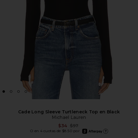
Cade Long Sleeve Turtleneck Top en Black
Michael Lauren
Previous price:
$34
$97
afterpay
O en 4 cuotas de $8.50 por
Más información de Afte