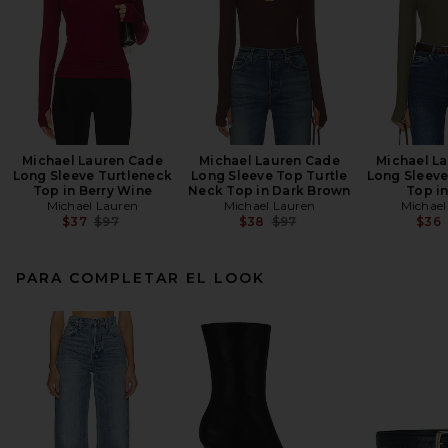
Michael Lauren Cade
Michael Lauren Cade
Michael L
Long Sleeve Turtleneck
Long Sleeve Top Turtle
Long Sleeve
Top in Berry Wine
Neck Top in Dark Brown
Top i
Michael Lauren
Michael Lauren
Michael
Previous price:
Previous price:
$37
$97
$38
$97
$36
PARA COMPLETAR EL LOOK