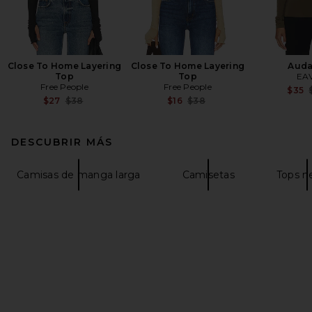
Close To Home Layering
Close To Home Layering
Auda
Top
Top
EA
Free People
Free People
$35
Previous price:
Previous price:
$27
$38
$16
$38
DESCUBRIR MÁS
Camisas de manga larga
Camisetas
Tops n