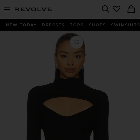
menu - shows more content
Revolve, Apparel & Fashion
Search
NEW TODAY
DRESSES
TOPS
SHOES
SWIMSUIT
Favorito Cade Long Sleeve Turtlenec