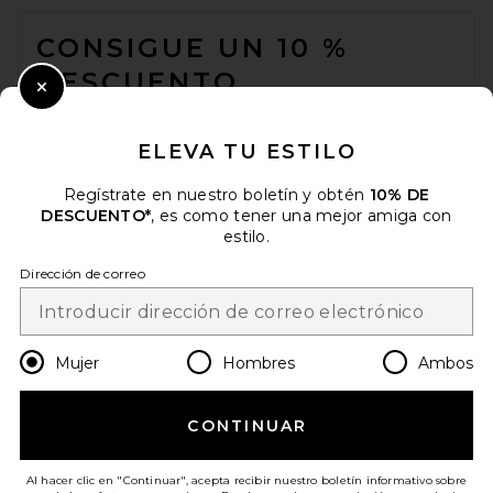
FOOTER
CONSIGUE UN 10 %
DESCUENTO
Close Modal
Cuando se suscribe a nuestro boletín enviando su correo
electrónico. Puede retirarse en cualquier momento.
política de
ELEVA TU ESTILO
privacidad
Regístrate en nuestro boletín y obtén
10% DE
Email Address
DESCUENTO*
, es como tener una mejor amiga con
estilo.
Sign Up
Dirección de correo
es
USD
Change Country Regions Preferences
Mujer
Hombres
Ambos
CONTINUAR
¡AYÚDANOS A MEJORAR!
Haz una breve encuesta sobre la visita de hoy.
¡Vamos!
Al hacer clic en "Continuar", acepta recibir nuestro boletín informativo sobre