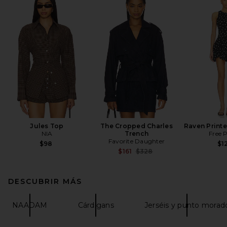
Jules Top
The Cropped Charles
Raven Printe
NIA
Trench
Free 
Favorite Daughter
$98
$1
Previous price:
$161
$328
DESCUBRIR MÁS
NAADAM
Cárdigans
Jerséis y punto morad