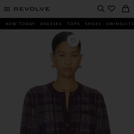
menu - shows more content
Revolve, Apparel & Fashion
Search
NEW TODAY
DRESSES
TOPS
SHOES
SWIMSUIT
Favorito CÁRDIGAN