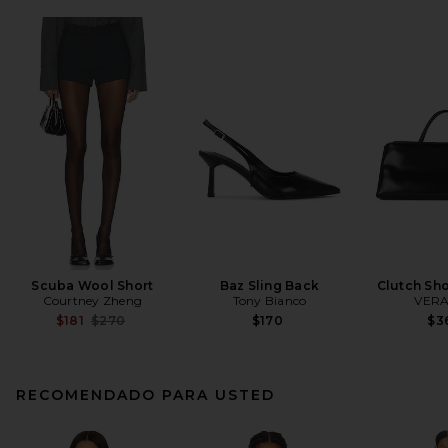
Scuba Wool Short
Baz Sling Back
Clutch Sh
Courtney Zheng
Tony Bianco
VERA
Previous price:
$181
$270
$170
$3
RECOMENDADO PARA USTED