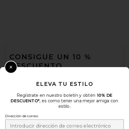
FOOTER
CONSIGUE UN 10 %
DESCUENTO
Close Modal
Cuando se suscribe a nuestro boletín enviando su correo
electrónico. Puede retirarse en cualquier momento.
política de
ELEVA TU ESTILO
privacidad
Regístrate en nuestro boletín y obtén
10% DE
Email Address
DESCUENTO*
, es como tener una mejor amiga con
estilo.
Sign Up
Dirección de correo