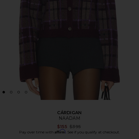
CÁRDIGAN
NAADAM
Previous price:
$155
$395
Affirm
Pay over time with
. See if you qualify at checkout.