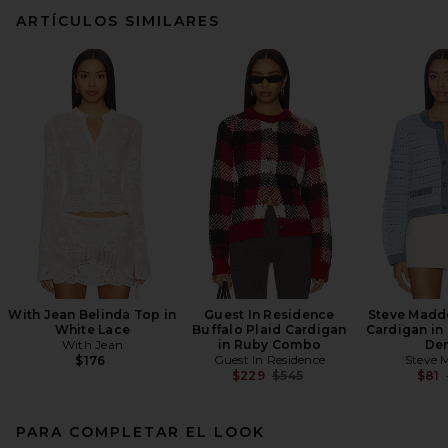
ARTÍCULOS SIMILARES
With Jean Belinda Top in
Guest In Residence
Steve Madd
White Lace
Buffalo Plaid Cardigan
Cardigan in
With Jean
in Ruby Combo
De
Guest In Residence
Steve 
$176
Previous price:
$229
$545
$81
PARA COMPLETAR EL LOOK