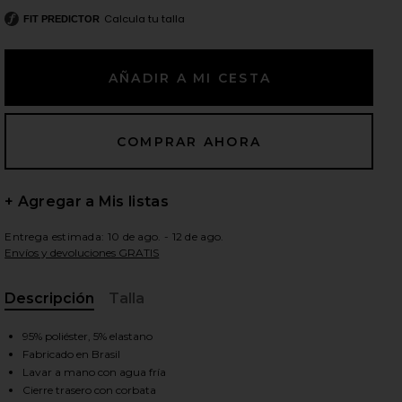
Calcula tu talla
FIT PREDICTOR
ientes diapositivas
+ Agregar a Mis listas
Entrega estimada: 10 de ago. - 12 de ago.
Envíos y devoluciones GRATIS
Descripción
Talla
, Cu
95% poliéster, 5% elastano
Fabricado en Brasil
iew 2 of 4 TOP BIKINI PETAL in Ultraviolet & Emerald
view
Lavar a mano con agua fría
Cierre trasero con corbata