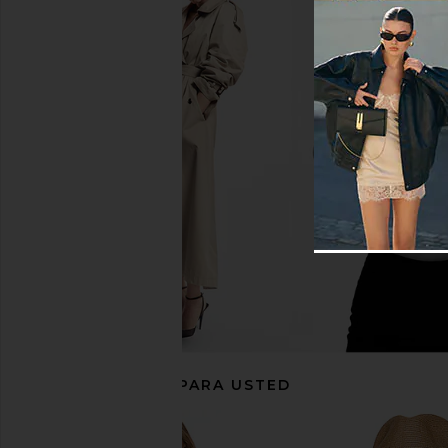
Vix Swimwear Ney T Back Triangle
BLUEBELLA Crop Cam
Bikini Top in Firenze Beach Front
BLUEBELL
$200
Vix Swimwear
$116
$158
Previous price:
RECOMENDADO PARA USTED