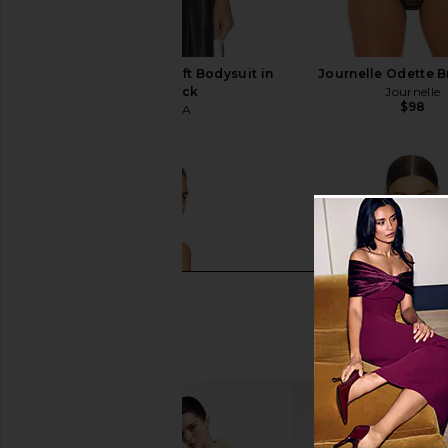
BLUEBELLA Crystal Soft Bodysuit in
Journelle Odette Br
Clear & Black
Journelle
$98
BLUEBELLA
$170