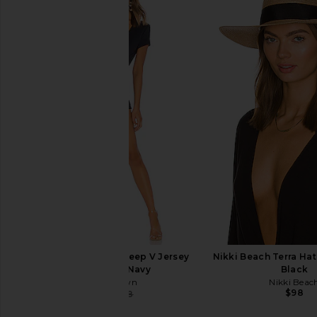
BLUEBELLA Marisa Bra in White &
BLUEBELLA Marabel W
Sheer
Pearl Pink & S
BLUEBELLA
BLUEBELL
$89
$76
$89
superdown Thea Deep V Jersey
Nikki Beach Terra Hat
Romper in Navy
Black
superdown
Nikki Beac
$98
$50
$58
Previous price: