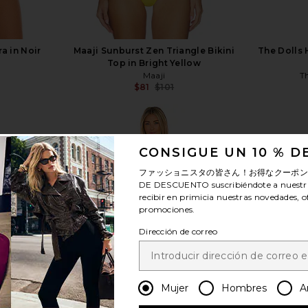
a in Noir
Maaji Sunburst Zen Triangle Bikini
The Dolls 
Top in Bright Yellow
Maaji
T
$81
$101
Previous price:
CONSIGUE UN 10 % 
ファッショニスタの皆さん！お得なクーポ
DE DESCUENTO
suscribiéndote a nuestr
ver más
recibir en primicia nuestras novedades, o
promociones.
Dirección de correo
Mujer
Hombres
A