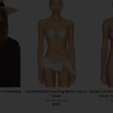
ired Bra in
lovewave the Roy Top in Black
fleur du m
heer
lovewave
Cam
$78
A
Previous price:
 in Almond &
ISA BOULDER Fawning Bikini Top in
Jaded London 
Silver
Bikini T
h
ISA BOULDER
J
$165