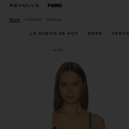
Mujer
HOMBRE
Belleza
LO NUEVO DE HOY
ROPA
VESTI
Bikinis Nau
TOP BIKINI PETAL
favoritoNau Bikinis Petal Bikini Top in Ultraviolet & 