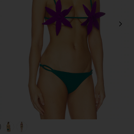
sigu
view 1 of 4 TOP BIKINI PETAL in Ultraviolet & Emerald
v