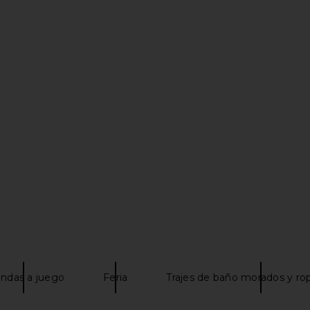
uvert Soft
lovewave Frasier Demi Cup Top in
Thistle and
 Sheer
Dead Rose
A
lovewave
Th
$79
$88
Previous price:
ndas a juego
Feria
Trajes de baño morados y rop