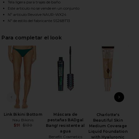
Tela ligera para trajes de baño
Este artículo no se vende en un conjunto
Nº artículo Revolve NAUR-WX24
HARE PETAL BIKINI TOP IN ULTRAVIOLET & EMERAL
HARE PETAL BIKINI TOP IN ULTRAVIOLET & EMERAL
HARE PETAL BIKINI TOP IN ULTRAVIOLET & EMERAL
Nº de estilo del fabricante SS26BT13
Para completar el look
DIAPOSITIVA ANTERIOR
SIGU
Link Bikini Bottom
Máscara de
Wet
Charlotte's
Nau Bikinis
pestañas BADgal
Beautiful Skin
$91
$130
Bang! resistente al
Medium Coverage
Previous price:
agua
Liquid Foundation
Benefit Cosmetics
with Hyaluronic