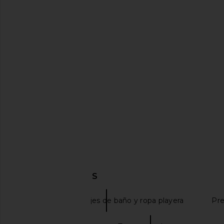
LaPointe Snake Lace Mock Neck
BLUEBELLA Amarosa O
Bodysuit in Brown
Body in Black &
LaPointe
BLUEBELL
$100
$260
$590
Previous price:
DESCUBRIR MÁS
Tops de bikini, trajes de baño y ropa playera
Pre