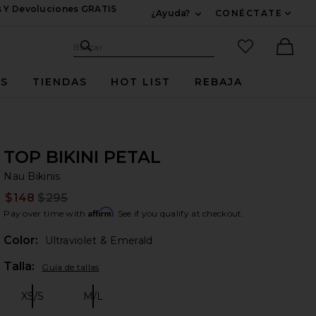
s Y Devoluciones GRATIS
¿Ayuda?
CONÉCTATE
Expandir Para Informac
Sitio de búsqueda
artículos fav
Buscar
Ther
ES
TIENDAS
HOT LIST
REBAJA
TOP BIKINI PETAL
Na
bran
Nau Bikinis
$148
$295
Prev
Affirm
Pay over time with
. See if you qualify at checkout.
Color:
Ultraviolet & Emerald
Plea
Talla:
Guía de tallas
XS/S
M/L
Size:
Size: