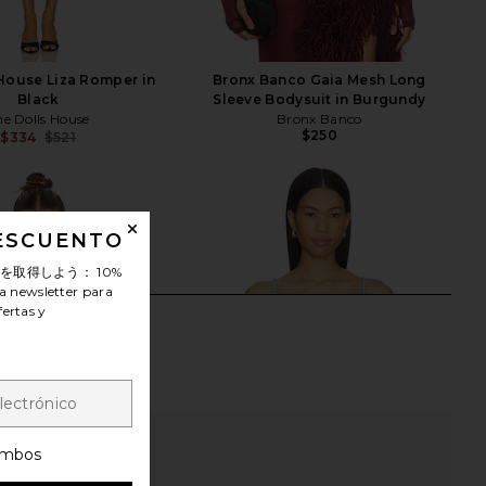
House Liza Romper in
Bronx Banco Gaia Mesh Long
Black
Sleeve Bodysuit in Burgundy
he Dolls House
Bronx Banco
$250
$334
$521
Previous price:
DESCUENTO
ンを取得しよう：
10%
a newsletter para
fertas y
mbos