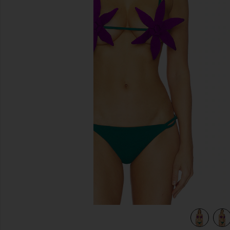
diapositivas anteriores
view 5 of 4 TOP BIKINI PETAL in Ultraviolet & Emerald