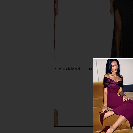
NBD Nalani Maxi Dress in Oxblood
MAJORELLE Salma Gow
NBD
MAJORELL
$298
$320