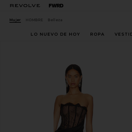
Mujer
HOMBRE
Belleza
LO NUEVO DE HOY
ROPA
VESTI
NBD
VESTIDO NALANI
favoritoNBD Nalani Maxi Dress in Black