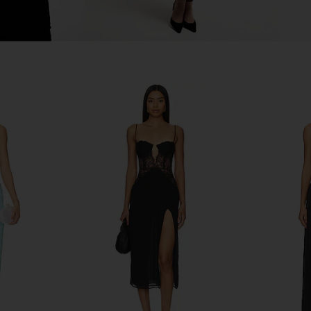
een Gown in
Deme by Gabriella Pearl Gown in
Katie May
Dark Brown
hard
Deme by Gabriella
$308
$350
Previous price: