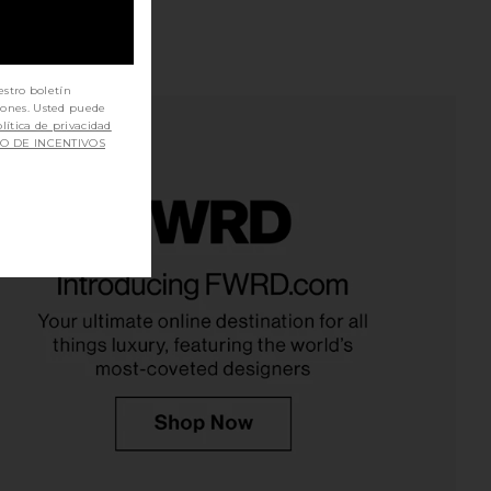
estro boletín
iones. Usted puede
lítica de privacidad
SO DE INCENTIVOS
gelina Maxi Dress in
Amanda Uprichard x REVOLVE Ivy
Black
Gown in Black
NBD
Amanda Uprichard
$278
$282