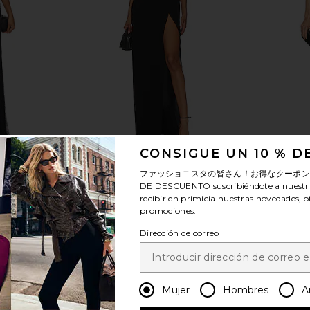
CONSIGUE UN 10 % 
n in Black
Amanda Uprichard X Revolve
Michael Cos
E
Strapless Puzzle Gown in Black
G
ファッショニスタの皆さん！お得なクーポ
Amanda Uprichard
Mi
DE DESCUENTO
suscribiéndote a nuestr
$273
recibir en primicia nuestras novedades, o
promociones.
Dirección de correo
Mujer
Hombres
A
ver más