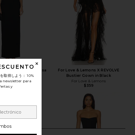
DESCUENTO
tello x REVOLVE Louisa
For Love & Lemons X REVOLVE
own in Black
Bustier Gown in Black
ンを取得しよう：
10%
chael Costello
For Love & Lemons
a newsletter para
$298
$359
fertas y
mbos