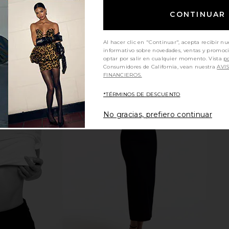
CONTINUAR
Al hacer clic en "Continuar", acepta recibir nu
informativo sobre novedades, ventas y promoc
optar por salir en cualquier momento. Vista
po
Consumidores de California, vean nuestra
AVI
FINANCIEROS.
*TÉRMINOS DE DESCUENTO
No gracias, prefiero continuar
gela Gown in
NBD Asta Gown in Black
NBD The An
NBD
$247
$329
ends
Previous price: