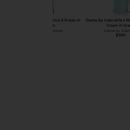
Maria Lucia Hohan Jolie X Dress in
Deme by Gabriella x 
Blossom
Gown in Gr
Maria Lucia Hohan
Deme by Gabri
$3,490
$350
Deme by Gabriella Dahlia Gown in
MAJORELLE Zelda Fi
Maroon
Black
Deme by Gabriella
MAJORELL
$328
$358
$380
Previous price: