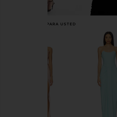
RECOMENDADO PARA USTED
Amanda Uprichard Esther Gown in
Amanda Uprichard Qu
Aero
Black
Amanda Uprichard
Amanda Upric
$229
$260