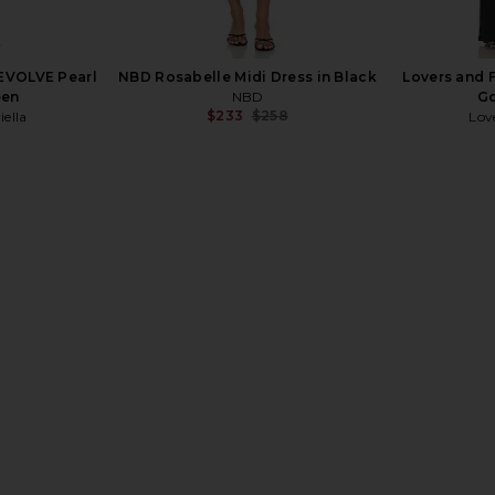
REVOLVE Pearl
NBD Rosabelle Midi Dress in Black
Lovers and F
een
NBD
Go
$233
$258
ella
Lov
Previous price:
tz Gown in
Katie May Surreal Gown in Black
Katie May 
Katie May
$250
E