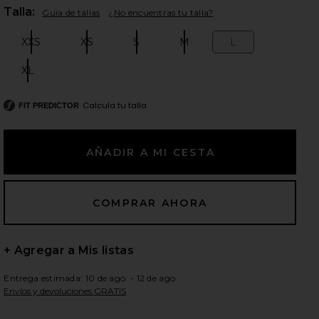
Plea
Talla:
Guía de tallas
¿No encuentras tu talla?
XXS
XS
S
M
L
Size:
Size:
Size:
Size:
Size:
ientes diapositivas
XL
Size:
Calcula tu talla
FIT PREDICTOR
+ Agregar a Mis listas
Entrega estimada: 10 de ago. - 12 de ago.
Envíos y devoluciones GRATIS
iew 2 of 4 VESTIDO NALANI in Black
view