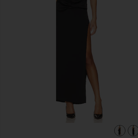
diapositivas anteriores
view 5 of 4 VESTIDO NALANI in Black