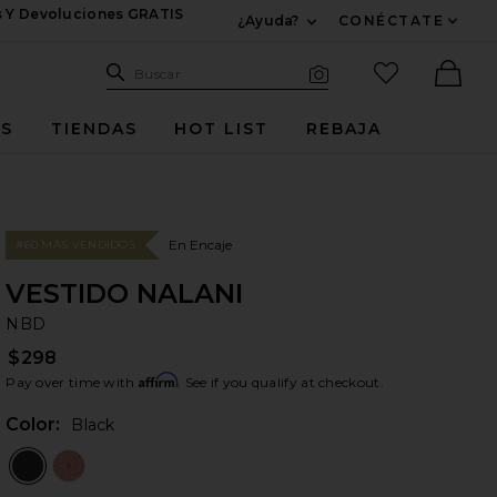
s Y Devoluciones GRATIS
¿Ayuda?
CONÉCTATE
Expandir Para Informac
Sitio de búsqueda
artículos fav
Buscar
Búsqueda visual
Ther
ES
TIENDAS
HOT LIST
REBAJA
En Encaje
#60 MÁS VENDIDOS
VESTIDO NALANI
N
bran
NBD
$298
Affirm
Pay over time with
. See if you qualify at checkout.
Color:
Black