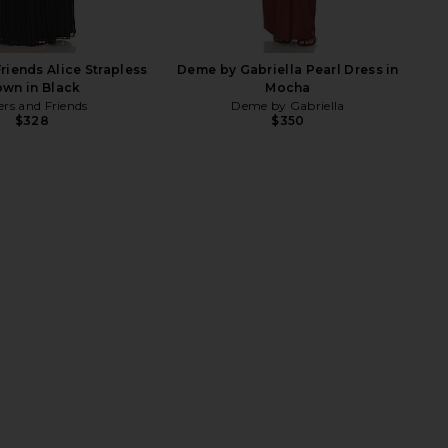
riends Alice Strapless
Deme by Gabriella Pearl Dress in
wn in Black
Mocha
ers and Friends
Deme by Gabriella
$328
$350
Ariana Gown in Black
Michael Costello x REVOLVE Louisa
Katie May
Gown in Oxblood
$335
Michael Costello
$299