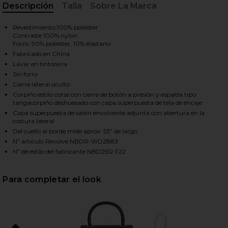
Descripción
Talla
Sobre La Marca
, Cu
Revestimiento:100% poliéster
HARE NALANI MAXI DRESS IN BLACK ON FACEBOOK 
HARE NALANI MAXI DRESS IN BLACK ON TWITTER (O
HARE NALANI MAXI DRESS IN BLACK ON PINTEREST 
Contraste:100% nylon
Forro: 90% poliéster, 10% elastano
Fabricado en China
Lavar en tintorería
Sin forro
Cierre lateral oculto
Corpiño estilo corsé con cierre de botón a presión y espalda tipo
tangacorpiño deshuesado con capa superpuesta de tela de encaje
Capa superpuesta de satén envolvente adjunta con abertura en la
costura lateral
Del cuello al borde mide aprox. 53" de largo
Nº artículo Revolve NBDR-WD2883
Nº de estilo del fabricante NBD2512 F22
Para completar el look