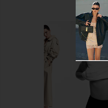
NBD Jake Gown in Black
Lovers and Friends An
NBD
Black
$298
Lovers and Fri
$330