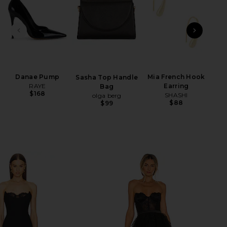
DIAPOSITIVA ANTERIOR
SIGU
Danae Pump
Mia French Hook
Sasha Top Handle
RAYE
Earring
Bag
$168
SHASHI
olga berg
$88
$99