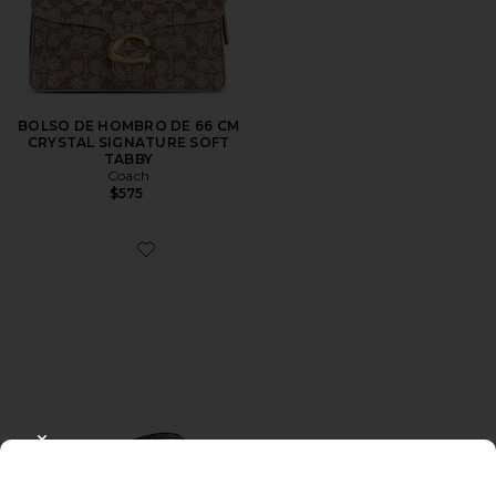
BOLSO DE HOMBRO DE 66 CM
CRYSTAL SIGNATURE SOFT
TABBY
Coach
$575
Favorite CHANCLAS
CLOSE MODAL