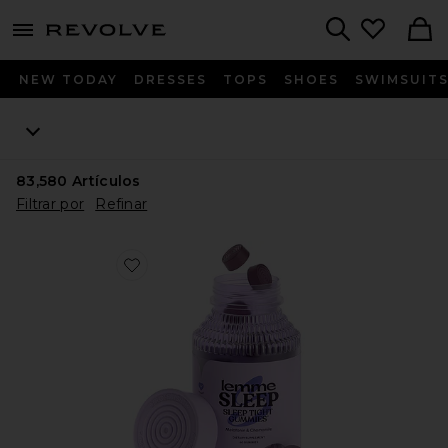
menu - shows more content
Revolve, Apparel & Fashion
Search
NEW TODAY
DRESSES
TOPS
SHOES
SWIMSUIT
83,580
Artículos
Filtrar por
Refinar
Favorite GOMITAS DE VITAMINA SLEEP