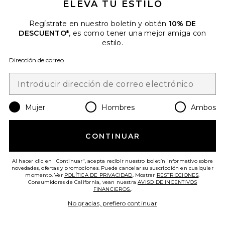
ELEVA TU ESTILO
¡TENDENCIAS AHORA!
Regístrate en nuestro boletín y obtén
10% DE
29 vendidos recientemente
DESCUENTO*
, es como tener una mejor amiga con
estilo.
CHANCLAS
TKEES
Dirección de correo
$65
Favorite PANTALÓN ROMA
Mujer
Hombres
Ambos
CONTINUAR
Al hacer clic en "Continuar", acepta recibir nuestro boletín informativo sobre
novedades, ofertas y promociones. Puede cancelar su suscripción en cualquier
momento. Ver
POLÍTICA DE PRIVACIDAD
. Mostrar
RESTRICCIONES
.
Consumidores de California, vean nuestra
AVISO DE INCENTIVOS
FINANCIEROS.
.
No gracias, prefiero continuar