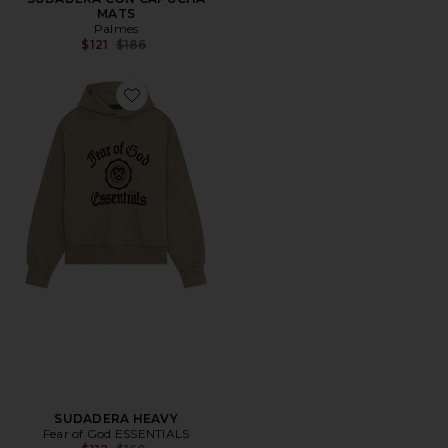
MATS
Palmes
Previous price:
$121
$186
Favorite SUDADERA HEAVY
SUDADERA HEAVY
Fear of God ESSENTIALS