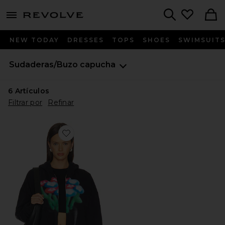
menu - shows more content
Revolve, Apparel & Fashion
Search
NEW TODAY
DRESSES
TOPS
SHOES
SWIMSUIT
Sudaderas/Buzo capucha
6
Artículos
Filtrar por
Refinar
Favorite SUDADERA