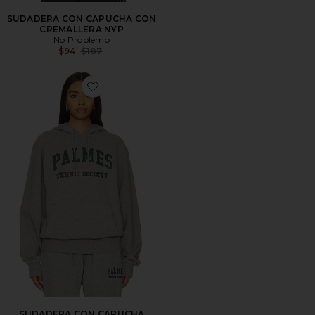
SUDADERA CON CAPUCHA CON
CREMALLERA NYP
No Problemo
Previous price:
$94
$187
Favorite SUDADERA CON CAPUCHA MATS
SUDADERA CON CAPUCHA