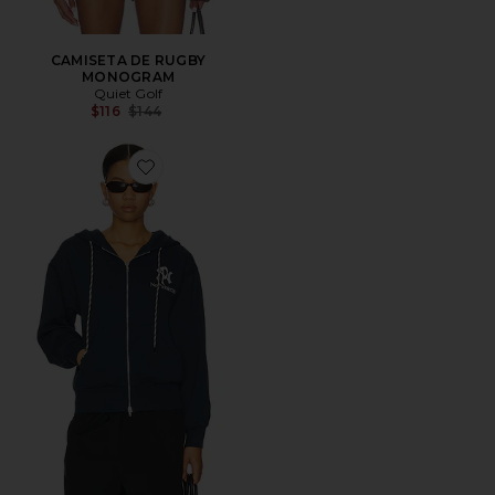
CAMISETA DE RUGBY
MONOGRAM
Quiet Golf
Previous price:
$116
$144
Favorite SUDADERA CON CAPUCHA CON CREMALL