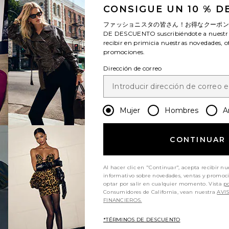
CONSIGUE UN 10 % 
E
ファッショニスタの皆さん！お得なクーポ
DE DESCUENTO
suscribiéndote a nuestr
recibir en primicia nuestras novedades, o
promociones.
Dirección de correo
Mujer
Hombres
A
previous page
CONTINUAR
Al hacer clic en "Continuar", acepta recibir nu
informativo sobre novedades, ventas y promoc
optar por salir en cualquier momento. Vista
po
next page
Consumidores de California, vean nuestra
AVI
FINANCIEROS.
*TÉRMINOS DE DESCUENTO