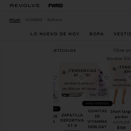
Mujer
HOMBRE
Belleza
LO NUEVO DE HOY
ROPA
VESTI
89,312
ARTÍCULOS
Ver
todo
¡TEN
¡TENDENCIAS
AH
AHORA!
Categoría
favoritoGOMITAS DE VITAMINA S
favoritoZAPATILLA D
favorit
Vendido 37
Vendido 6 veces en
las última
Accesorios
las últimas 48 horas
Comprado
Ropa
Comprado
Dec 1969
Dec 1969
deportiva
MÁS VENDIDO
Bolsos
MÁS VENDIDO
GOMITAS
Short larg
ZAPATILLA
GOMITAS DE
Belleza
DE
parker
DEPORTIVA
VITAMINA
VITAMINA
AGOLDE
Pertenece
XT-6
SLEEP
DEBLOAT
$158
a personas
Salomon