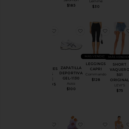
Lemme
Lemme
negras
$185
$30
$30
Denim
Vestidos
Página
favoritoPANTALONES CORTOS V
favoritoZAPATILLA 
favorito
de
inicio
Chaquetas
y abrigos
MÁS VENDIDO
MÁS VENDID
Joyería/Bisutería
LEGGINGS
SHORT
ZAPATILLA
Monos
PANTALONES
CAPRI
VAQUER
DEPORTIVA
CORTOS
Commando
largos
501
GEL-1130
VINTAGE
$128
ORIGINA
Leather
Asics
CORTADOS
LEVI'S
$100
PARKER
Lencería
$75
AGOLDE
y
$158
pijamas
Lounge
Loungewear
favoritoSOMBRERO
favoritoGOMITAS DE
favorito
Pantalones