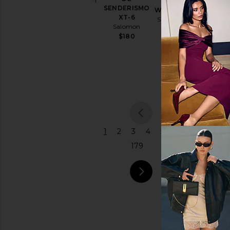
Polo Ralph
XT-
DE 66 CM
SENDERISMO
Lauren
WHISPER
Ropa
CRYSTAL
XT-6
$50
Salomon
SIGNATUR
de
Salomon
$145
SOFT
baño
$180
TABBY
Camisetas
Coach
$575
Tops
Talla
Color
1
2
3
4
5
...
179
Precio