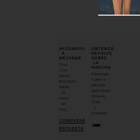
MEJORA
AYÚDANOS
OBTENGA
TU
A
REVOLVE
JUEGO
MEJORAR
SOBRE
DE
LA
Haz
MODA
MARCHA
una
Descarga
breve
Suscríbase
nuestra
encuesta
a
sencilla
sobre
nuestro
aplicación
la
boletín
iPhone,
visita
por
iPad
de
correo
y
hoy.
electrónico
Android.
y
CONSIGUE
COMENZAR
UN
10%
ENCUESTA
DESCUENTO
.
Es