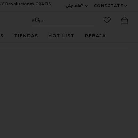
s Y Devoluciones GRATIS
¿Ayuda?
CONÉCTATE
Expandir Para Informac
Sitio de búsqueda
artículos fav
Buscar
Ther
ES
TIENDAS
HOT LIST
REBAJA