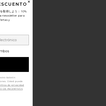
DESCUENTO
ンを取得しよう：
10%
a newsletter para
fertas y
mbos
estro boletín
iones. Usted puede
lítica de privacidad
SO DE INCENTIVOS