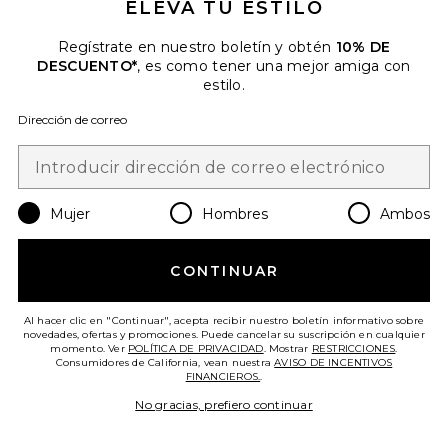
ELEVA TU ESTILO
Regístrate en nuestro boletín y obtén
10% DE
DESCUENTO*
, es como tener una mejor amiga con
Más Vendido
estilo.
GOMITAS DE VITAMINA CHILL
Lemme
Dirección de correo
$30
Favorite VESTIDO KATSIA
Mujer
Hombres
Ambos
CONTINUAR
Al hacer clic en "Continuar", acepta recibir nuestro boletín informativo sobre
novedades, ofertas y promociones. Puede cancelar su suscripción en cualquier
momento. Ver
POLÍTICA DE PRIVACIDAD
. Mostrar
RESTRICCIONES
.
Consumidores de California, vean nuestra
AVISO DE INCENTIVOS
FINANCIEROS.
.
No gracias, prefiero continuar