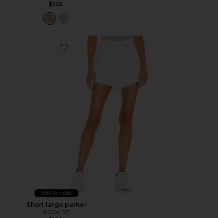
$145
Favorite Short largo parker
Más Vendido
Short largo parker
AGOLDE