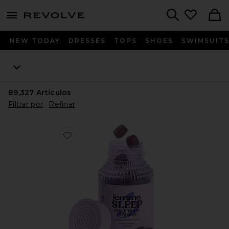
menu - shows more content
Revolve, Apparel & Fashion
Search
NEW TODAY
DRESSES
TOPS
SHOES
SWIMSUIT
89,327
Artículos
Filtrar por
Refinar
Favorite GOMITAS DE VITAMINA SLEEP