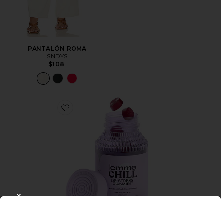
PANTALÓN ROMA
SNDYS
$108
Favorite GOMITAS DE VITAMINA CHILL
CLOSE MODAL