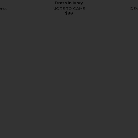
Dress in Ivory
ends
MORE TO COME
DE
$88
kirt in White
DEVON WINDSOR Gwen Skirt in
Shani Shem
er
Rosette
DEVON WINDSOR
S
$168
$180
Previous price: