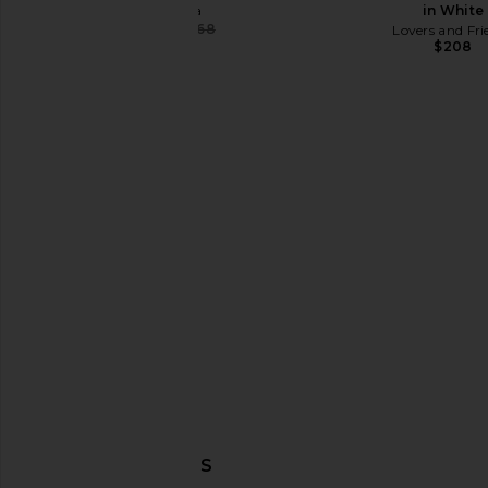
Tularosa
in White
$228
$268
Lovers and Fri
Previous price:
$208
DELFI Gaia Maxi Dress in Ivory
Shani Shemer Or Maxi S
DELFI
Shani Shem
$444
$252
DESCUBRIR MÁS