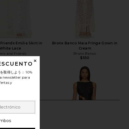
Friends Emilia Skirt in
Bronx Banco Maia Fringe Gown in
White Lace
Cream
ers and Friends
Bronx Banco
$550
$281
$298
Previous price:
DESCUENTO
ンを取得しよう：
10%
a newsletter para
fertas y
mbos