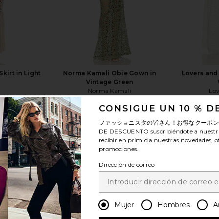
kirt in Light
Norma Kamali Obie Gown in
Lovers and 
Vintage Green
Norma Kamali
Lov
$307
$495
Previous price:
CONSIGUE UN 10 % 
ファッショニスタの皆さん！お得なクーポ
DE DESCUENTO
suscribiéndote a nuestr
recibir en primicia nuestras novedades, o
promociones.
Dirección de correo
ver más
Mujer
Hombres
A