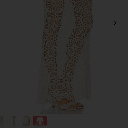
sigu
view 1 of 6 FALDA LARGA OBIE in Cream
v