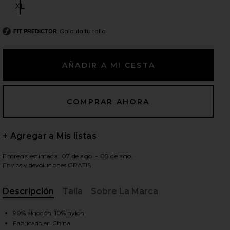
XL
Size:
Calcula tu talla
FIT PREDICTOR
ientes diapositivas
+ Agregar a Mis listas
Entrega estimada: 07 de ago. - 08 de ago.
Envíos y devoluciones GRATIS
Descripción
Talla
Sobre La Marca
, Cu
iew 2 of 6 FALDA LARGA OBIE in Cream
view
90% algodón, 10% nylon
Fabricado en China