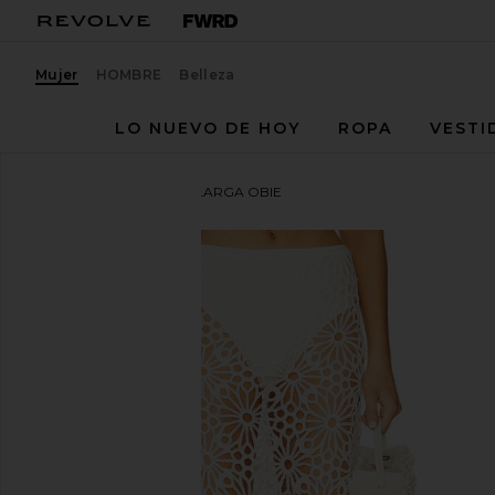
Mujer
HOMBRE
Belleza
LO NUEVO DE HOY
ROPA
VESTI
Norma Kamali
FALDA LARGA OBIE
favoritoNorma Kamali Obie Long Skirt in Cream