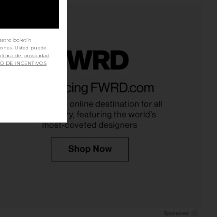
estro boletín
iones. Usted puede
lítica de privacidad
SO DE INCENTIVOS
die High Waisted Midi
NBD The Angelina Maxi Dress in
t in Light Beige
Black
Bardot
NBD
$169
$278