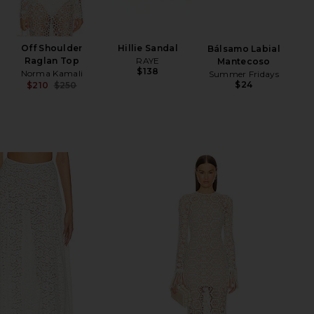
Off Shoulder
Hillie Sandal
Bálsamo Labial
Raglan Top
RAYE
Mantecoso
$138
Norma Kamali
Summer Fridays
$24
$210
$250
Previous price: