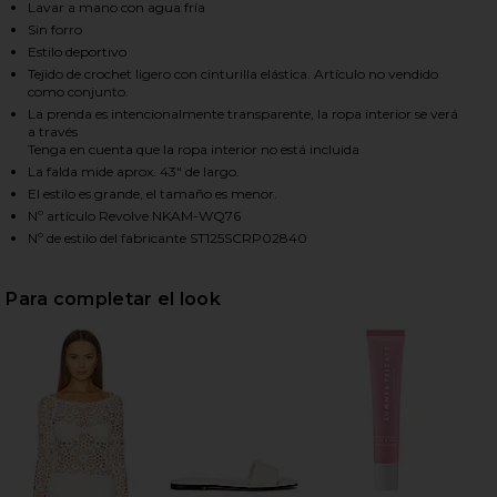
Lavar a mano con agua fría
Sin forro
Estilo deportivo
HARE OBIE LONG SKIRT IN CREAM ON FACEBOOK (O
HARE OBIE LONG SKIRT IN CREAM ON TWITTER (OP
HARE OBIE LONG SKIRT IN CREAM ON PINTEREST (O
Tejido de crochet ligero con cinturilla elástica. Artículo no vendido
como conjunto.
La prenda es intencionalmente transparente, la ropa interior se verá
a través
Tenga en cuenta que la ropa interior no está incluida
La falda mide aprox. 43" de largo.
El estilo es grande, el tamaño es menor.
Nº artículo Revolve NKAM-WQ76
Nº de estilo del fabricante ST125SCRP02840
Para completar el look