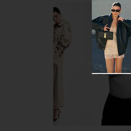
SIMONMILLER Beep Beep Mini Skirt
Camila Coelho Katerin
in Star Gold
in Ivory
SIMONMILLER
Camila Coel
$315
$289