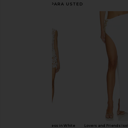
RECOMENDADO PARA USTED
Jaded London Draped Lace Up
Bec + Bridge Ania Ha
Corset Top in Sand
Ivory
Jaded London
Bec + Bridg
$170
$280
Tularosa Viona Dress in White
Lovers and Friends Iso