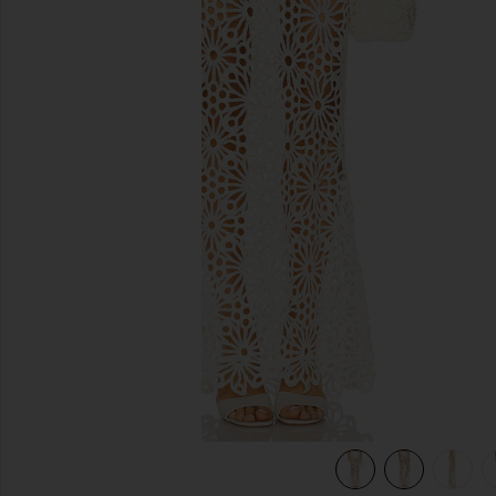
diapositivas anteriores
view 6 of 6 FALDA LARGA OBIE in Cream