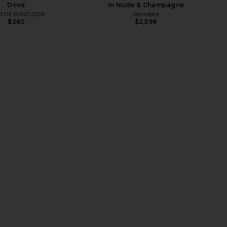
Dove
in Nude & Champagne
VON WINDSOR
retrofete
$285
$2,598
er Yara Maxi Skirt in
Shani Shemer Christine Skirt in
Cream
Candy Pink
hani Shemer
Shani Shemer
$238
$200
$270
Previous price: