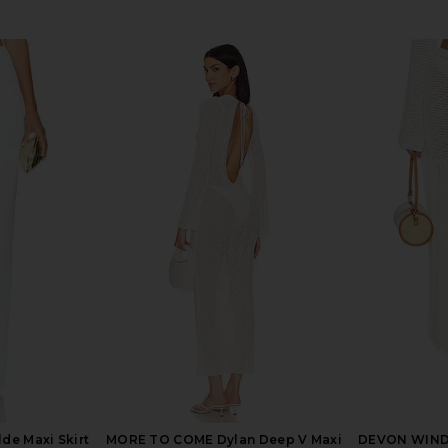
lter Top in
Deme by Gabriella Kianna Set in
Lovers and 
White
e
Deme by Gabriella
Lov
$555
lde Maxi Skirt
MORE TO COME Dylan Deep V Maxi
DEVON WINDS