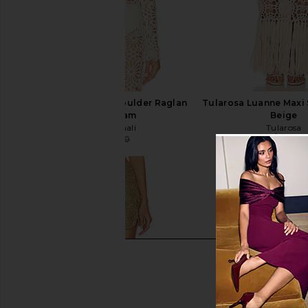
Norma Kamali Off Shoulder Raglan
Tularosa Luanne Maxi S
Top in Cream
Beige
Norma Kamali
Tularosa
$178
$210
$250
Previous price: