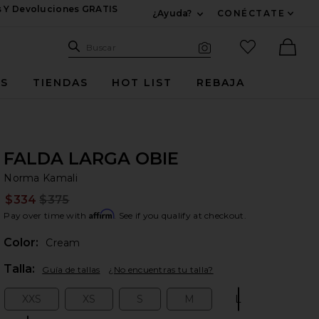
s Y Devoluciones GRATIS
¿Ayuda?
CONÉCTATE
Expandir Para Informac
Sitio de búsqueda
artículos fav
Buscar
Búsqueda visual
Ther
ES
TIENDAS
HOT LIST
REBAJA
FALDA LARGA OBIE
No
bran
Norma Kamali
$334
$375
Prev
Affirm
Pay over time with
. See if you qualify at checkout.
Color:
Cream
Plea
Talla:
Guía de tallas
¿No encuentras tu talla?
XXS
XS
S
M
L
Size:
Size:
Size:
Size:
Size: