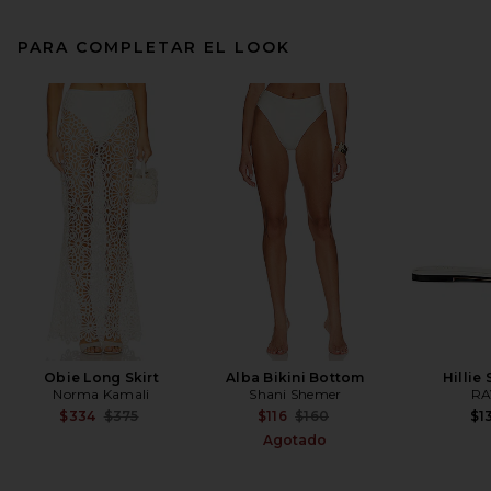
PARA COMPLETAR EL LOOK
Obie Long Skirt
Alba Bikini Bottom
Hillie
Norma Kamali
Shani Shemer
RA
Previous price:
Previous price:
$334
$375
$116
$160
$1
Agotado