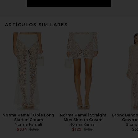
ARTÍCULOS SIMILARES
Norma Kamali Obie Long
Norma Kamali Straight
Bronx Banco
Skirt in Cream
Mini Skirt in Cream
Gown i
Norma Kamali
Norma Kamali
Bronx
Previous price:
Previous price:
$334
$375
$129
$195
$5