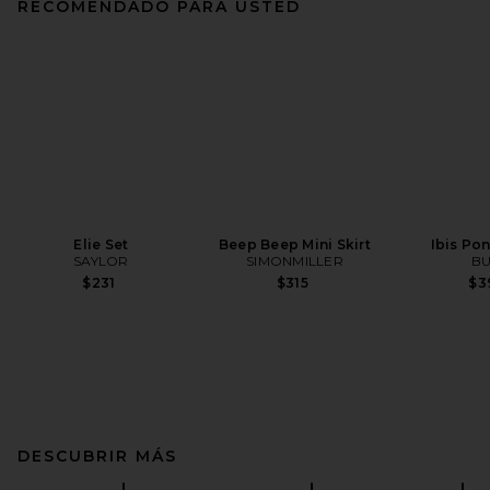
RECOMENDADO PARA USTED
Elie Set
Beep Beep Mini Skirt
Ibis Po
SAYLOR
SIMONMILLER
BU
$231
$315
$3
DESCUBRIR MÁS