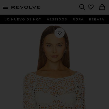
menu - shows more content
Revolve, Apparel & Fashion
Search
LO NUEVO DE HOY
VESTIDOS
ROPA
REBAJA
Favorito TOP RAGLÁN CON HOM