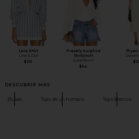
Leia Shirt
Presely Surplice
Riyan
Line & Dot
Bodysuit
Steve 
superdown
$115
$1
$64
DESCUBRIR MÁS
Blusas
Tops de un hombro
Tops blancos