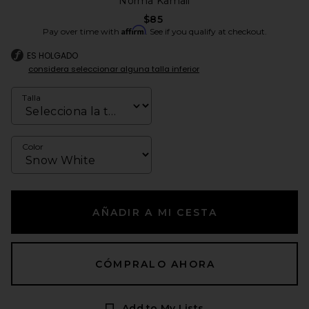
Norma Kamali
$85
Affirm
Pay over time with
. See if you qualify at checkout.
ES HOLGADO
considera seleccionar alguna talla inferior
Talla
Color
AÑADIR A MI CESTA
CÓMPRALO AHORA
Add to My Lists