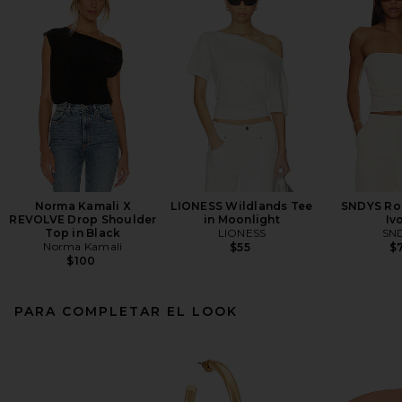
Norma Kamali X
LIONESS Wildlands Tee
SNDYS Ro
REVOLVE Drop Shoulder
in Moonlight
Iv
Top in Black
LIONESS
SN
Norma Kamali
$55
$7
$100
PARA COMPLETAR EL LOOK