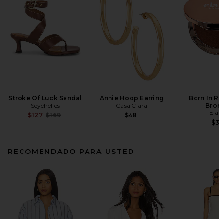
Stroke Of Luck Sandal
Annie Hoop Earring
Born In 
Seychelles
Casa Clara
Bro
Ela
Previous price:
$127
$169
$48
$
RECOMENDADO PARA USTED