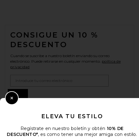
FOOTER
CONSIGUE UN 10 %
DESCUENTO
Cuando se suscribe a nuestro boletín enviando su correo
electrónico. Puede retirarse en cualquier momento.
política de
privacidad
Email Address
Sign Up
Close Modal
ELEVA TU ESTILO
es
USD
Change Country Regions Preferences
Regístrate en nuestro boletín y obtén
10% DE
DESCUENTO*
, es como tener una mejor amiga con estilo.