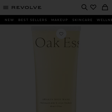
menu - shows more content
Revolve, Apparel & Fashion
Search
NEW
BEST SELLERS
MAKEUP
SKINCARE
WELLN
Favorito GEL DE BAÑO AWAKEN