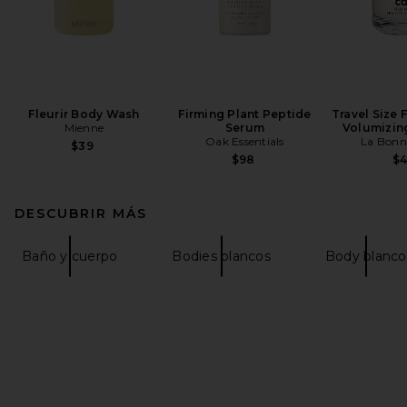
Fleurir Body Wash
Firming Plant Peptide
Travel Size 
Mienne
Serum
Volumizing
Oak Essentials
La Bonn
$39
$98
$
DESCUBRIR MÁS
Baño y cuerpo
Bodies blancos
Body blanco