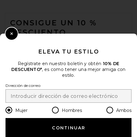
FOOTER
CONSIGUE UN 10 %
DESCUENTO
Close Modal
Cuando se suscribe a nuestro boletín enviando su correo
electrónico. Puede retirarse en cualquier momento.
política de
ELEVA TU ESTILO
privacidad
Regístrate en nuestro boletín y obtén
10% DE
Email Address
DESCUENTO*
, es como tener una mejor amiga con
estilo.
Sign Up
Dirección de correo
es
USD
Change Country Regions Preferences
Mujer
Hombres
Ambos
CONTINUAR
¡AYÚDANOS A MEJORAR!