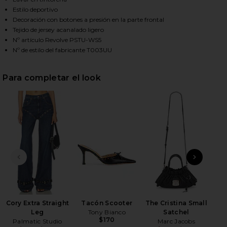
Estilo deportivo
Decoración con botones a presión en la parte frontal
Tejido de jersey acanalado ligero
HARE UMILIS TANK TOP IN WHITE ON FACEBOOK (O
HARE UMILIS TANK TOP IN WHITE ON TWITTER (OP
HARE UMILIS TANK TOP IN WHITE ON PINTEREST (O
Nº artículo Revolve PSTU-WS5
Nº de estilo del fabricante T003UU
Para completar el look
DIAPOSITIVA ANTERIOR
SIGU
C
Cory Extra Straight
Tacón Scooter
The Cristina Small
Leg
Tony Bianco
Satchel
$170
Palmatic Studio
Marc Jacobs