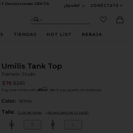
s Y Devoluciones GRATIS
¿Ayuda?
CONÉCTATE
Expandir Para Informac
Sitio de búsqueda
artículos fav
Buscar
Ther
ES
TIENDAS
HOT LIST
REBAJA
Umilis Tank Top
Pa
bran
Palmatic Studio
$76
$281
Prev
Affirm
Pay over time with
. See if you qualify at checkout.
Color:
White
Plea
Talla:
Guía de tallas
¿No encuentras tu talla?
XS
S
M
L
Size:
Size:
Size:
Size: