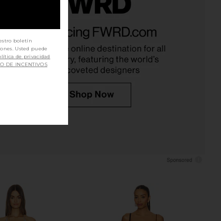
ropped Racer Tank in
The Dolls House Anna Mini Dress in
White
Ivory
GRLFRND
The Dolls House
estro boletín
$78
$418
iones. Usted puede
lítica de privacidad
SO DE INCENTIVOS