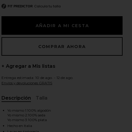
Calcula tu talla
FIT PREDICTOR
ientes diapositivas
+ Agregar a Mis listas
Entrega estimada: 10 de ago. - 12 de ago.
Envíos y devoluciones GRATIS
Descripción
Talla
, Cu
Yo mismo 1:100% algodón
Yo mismo 2:100% seda
Yo mismo 3:100% plata
iew 2 of 4 Umilis Tank Top in White
view
Hecho en Italia
Lavar en tintorería