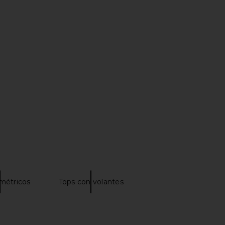
ngelic Mini Dress in
HAND OVER Matt Tank Top in White
Chocolate
HAND OVER
$79
LIONESS
$90
métricos
Tops con volantes