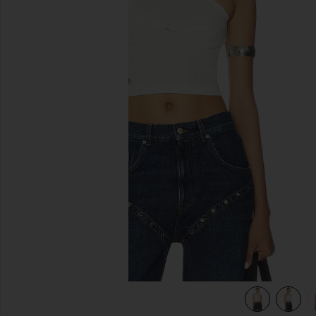
diapositivas anteriores
view 5 of 4 Umilis Tank Top in White