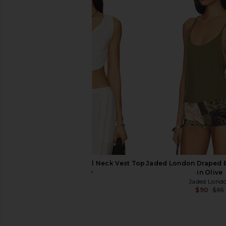
LIONESS Esme Halter Top in Baby
LIONESS Stars Align M
Blue
Onyx
LIONESS
LIONESS
$65
$79
Indah Maha Solid Cowl Neck Vest Top
Jaded London Draped 
in Ivory
in Olive
Indah
Jaded Lond
$82
$90
$95