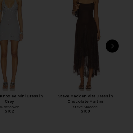
ple Round Two Pique
Jaded London Studded Denim Mini
lter in Black
Skirt in Blue
Free People
Jaded London
$38
$190
NEXT
M
noxlee Mini Dress in
Steve Madden Vita Dress in
Grey
Chocolate Martini
superdown
Steve Madden
$102
$109