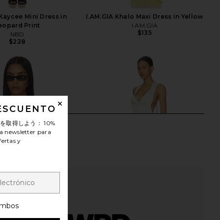
aycee Mini Dress in
I.AM.GIA Khalo Maxi Dress in Yellow
eopard Print
I.AM.GIA
$135
NBD
$228
DESCUENTO
ンを取得しよう：
10%
a newsletter para
fertas y
mbos