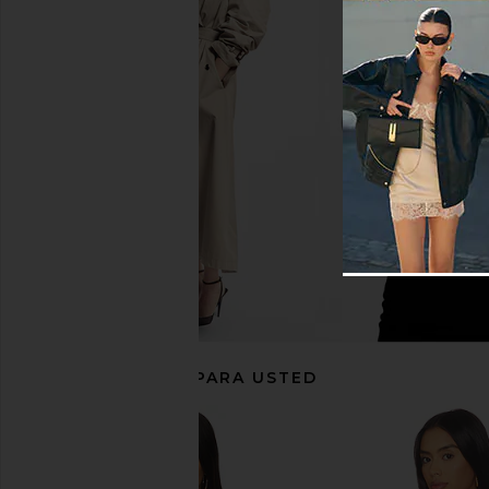
MORE TO COME Leigh Halter Top in
I.AM.GIA Ramona Sho
White
I.AM.GIA
$69
MORE TO COME
$54
RECOMENDADO PARA USTED