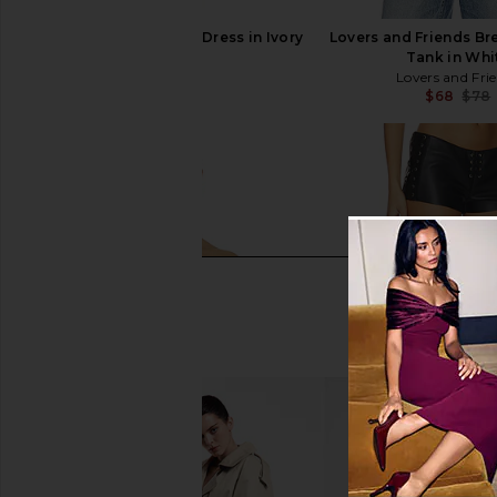
LIONESS Angelic Mini Dress in Ivory
Lovers and Friends Br
LIONESS
Tank in Whi
$90
Lovers and Fri
$68
$78