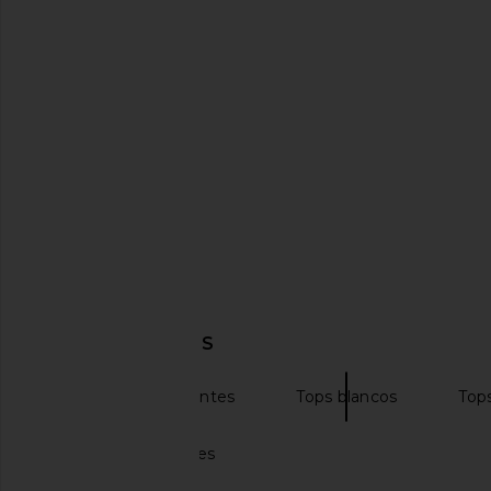
COTTON CITIZEN The Verona Slim
LIONESS Bare Cami
Racerback Tank in White
LIONESS
$55
COTTON CITIZEN
$100
DESCUBRIR MÁS
Camisetas de tirantes
Tops blancos
Top
Tops Transparentes