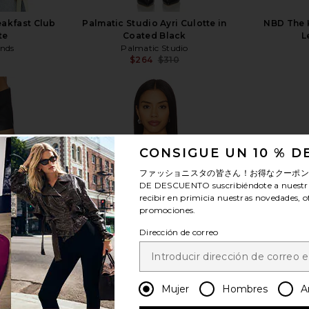
eakfast Club
Palmatic Studio Ayri Culotte in
NBD The K
te
Coated Black
L
ends
Palmatic Studio
$264
$310
Previous price:
Previous price:
CONSIGUE UN 10 % 
ver más
ファッショニスタの皆さん！お得なクーポ
DE DESCUENTO
suscribiéndote a nuestr
recibir en primicia nuestras novedades, o
promociones.
Dirección de correo
Mujer
Hombres
A