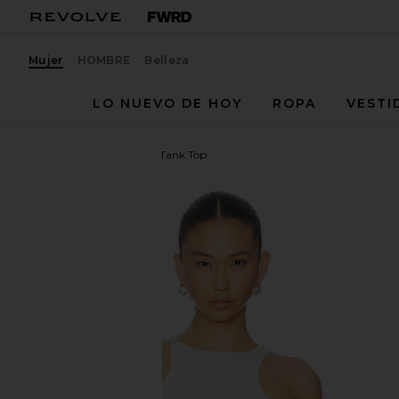
Mujer
HOMBRE
Belleza
LO NUEVO DE HOY
ROPA
VESTI
Palmatic Studio
Umilis Tank Top
favoritoPalmatic Studio Umilis Tank Top in White