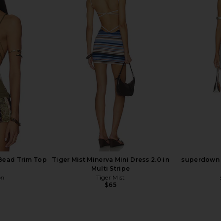
ini Dress in
LIONESS Esme Halter Top in Dark
Free Peo
Olive
Ha
LIONESS
$65
Bead Trim Top
Tiger Mist Minerva Mini Dress 2.0 in
superdown K
Multi Stripe
on
Tiger Mist
$65
Previous price: