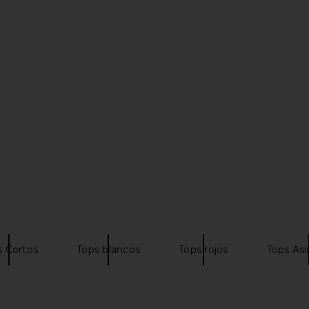
 in Mocca
Line & Dot Primo Skort in Blue Multi
LIONESS A
Line & Dot
$105
s Cortos
Tops blancos
Tops rojos
Tops Asi