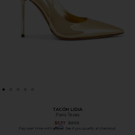
TACÓN LIDIA
Paris Texas
Previous price:
$537
$895
Affirm
Pay over time with
. See if you qualify at checkout.