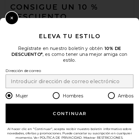
CONSIGUE UN 10 %
DESCUENTO
Close Modal
Cuando se suscribe a nuestro boletín enviando su correo
electrónico. Puede retirarse en cualquier momento.
política de
ELEVA TU ESTILO
privacidad
Regístrate en nuestro boletín y obtén
10% DE
Email Address
DESCUENTO*
, es como tener una mejor amiga con
estilo.
Sign Up
Dirección de correo
es
USD
Change Country Regions Preferences
Mujer
Hombres
Ambos
CONTINUAR
¡AYÚDANOS A MEJORAR!
Haz una breve encuesta sobre la visita de hoy.
¡Vamos!
Al hacer clic en "Continuar", acepta recibir nuestro boletín informativo sobre
novedades, ofertas y promociones. Puede cancelar su suscripción en cualquier
momento. Ver
POLÍTICA DE PRIVACIDAD
. Mostrar
RESTRICCIONES
.