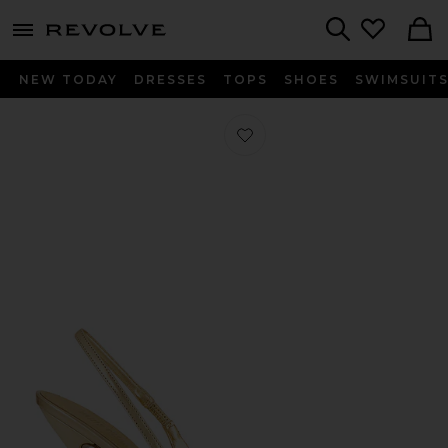
menu - shows more content
Revolve, Apparel & Fashion
Search
NEW TODAY
DRESSES
TOPS
SHOES
SWIMSUIT
Favorito TACÓN LIDIA