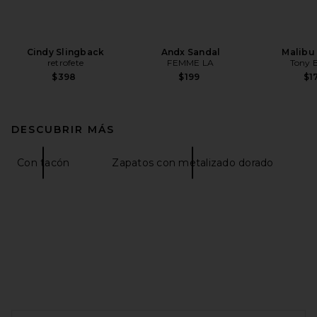
Cindy Slingback
Andx Sandal
Malibu
retrofete
FEMME LA
Tony 
$398
$199
$1
DESCUBRIR MÁS
Con tacón
Zapatos con metalizado dorado
FOOTER