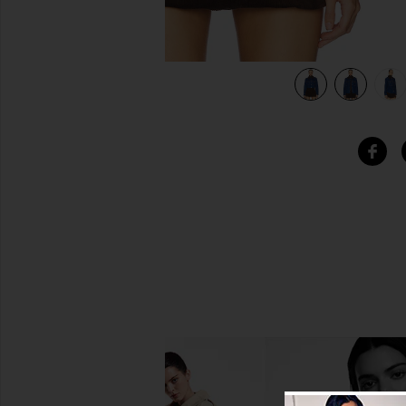
view 5 of 5 CHAQUETA DENIM DEVON in Infinity