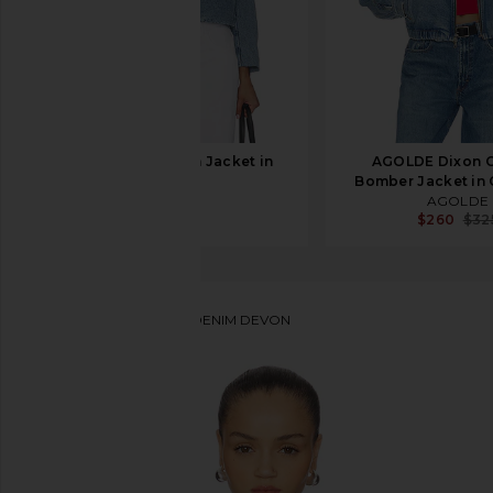
FRAME The Palm Jacket in
AGOLDE Dixon 
Water
Bomber Jacket in
FRAME
AGOLDE
$458
$260
$32
PISTOLA
CHAQUETA DENIM DEVON
favoritoPISTOLA Devon Relaxed Shacket in Infinity