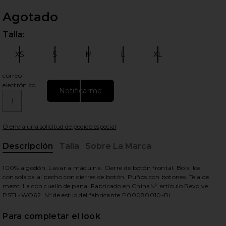
Agotado
Talla:
Por 
XS
S
M
L
XL
Talla:
Talla:
Talla:
Talla:
Talla:
correo
electrónico
Notificarme
ientes diapositivas
O envía una solicitud de pedido especial
Descripción
Talla
Sobre La Marca
, Cu
100% algodón. Lavar a máquina. Cierre de botón frontal. Bolsillos
con solapa al pecho con cierres de botón. Puños con botones. Tela de
mezclilla con cuello de pana. Fabricado en ChinaNº artículo Revolve
PSTL-WO62. Nº de estilo del fabricante P00080010-RI.
Para completar el look