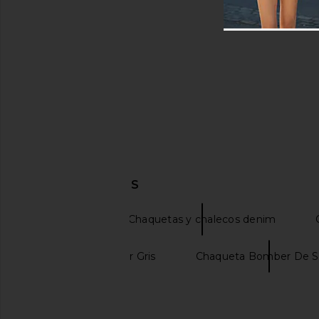
DESCUBRIR MÁS
PISTOLA
Chaquetas y chalecos denim
Chalecos de Color Gris
Chaqueta Bomber De S