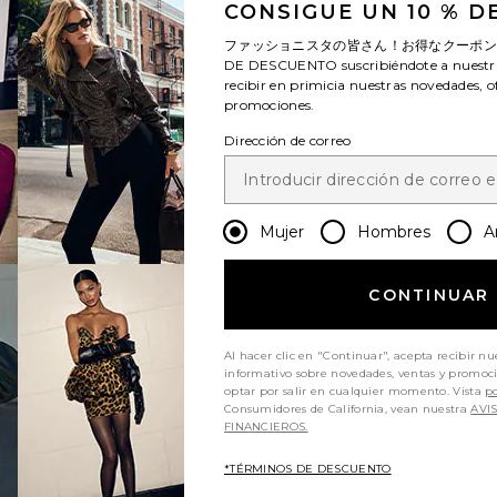
CONSIGUE UN 10 % 
ファッショニスタの皆さん！お得なクーポ
DE DESCUENTO
suscribiéndote a nuestr
recibir en primicia nuestras novedades, o
promociones.
Dirección de correo
Mujer
Hombres
A
CONTINUAR
Al hacer clic en "Continuar", acepta recibir nu
informativo sobre novedades, ventas y promoc
optar por salir en cualquier momento. Vista
po
Consumidores de California, vean nuestra
AVI
FINANCIEROS.
*TÉRMINOS DE DESCUENTO