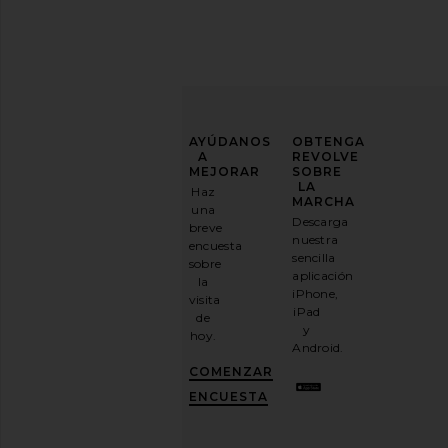
MEJORA
AYÚDANOS
OBTENGA
TU
A
REVOLVE
JUEGO
MEJORAR
SOBRE
DE
LA
Haz
MODA
MARCHA
una
Descarga
breve
Suscríbase
nuestra
encuesta
a
sencilla
sobre
nuestro
aplicación
la
boletín
iPhone,
visita
por
iPad
de
correo
y
hoy.
electrónico
Android.
y
CONSIGUE
COMENZAR
UN
10%
ENCUESTA
DESCUENTO
.
Es
como