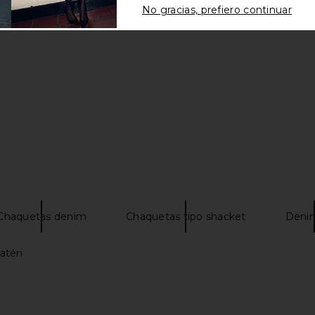
No gracias, prefiero continuar
Chaquetas denim
Chaquetas tipo shacket
Denim
atén