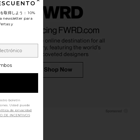
DESCUENTO
ンを取得しよう：
10%
a newsletter para
fertas y
mbos
estro boletín
iones. Usted puede
lítica de privacidad
SO DE INCENTIVOS