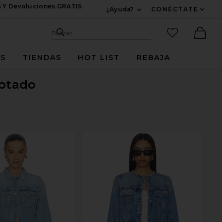
s Y Devoluciones GRATIS
¿Ayuda?
CONÉCTATE
Expandir Para Informac
Sitio de búsqueda
artículos fav
Buscar
Ther
ES
TIENDAS
HOT LIST
REBAJA
gotado