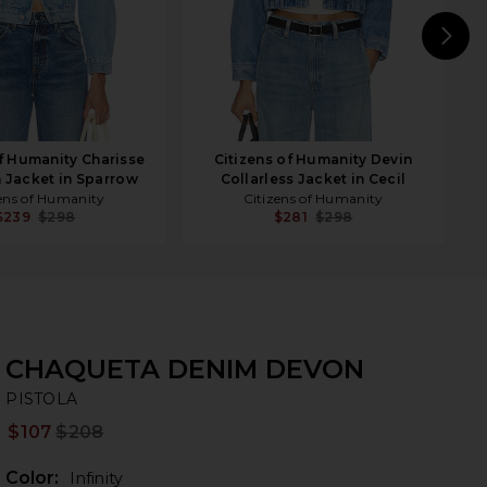
N
of Humanity Charisse
Citizens of Humanity Devin
 Jacket in Sparrow
Collarless Jacket in Cecil
ens of Humanity
Citizens of Humanity
$239
$298
$281
$298
CHAQUETA DENIM DEVON
PI
bran
PISTOLA
$107
$208
Prev
Color:
Infinity