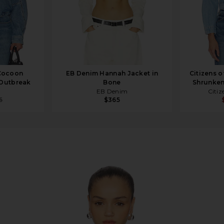
Cocoon
EB Denim Hannah Jacket in
Citizens 
 Outbreak
Bone
Shrunken
EB Denim
Citiz
5
$365