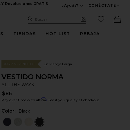
s Y Devoluciones GRATIS
¿Ayuda?
CONÉCTATE
Expandir Para Informac
Sitio de búsqueda
artículos fav
Buscar
Búsqueda visual
Ther
ES
TIENDAS
HOT LIST
REBAJA
En Manga Larga
#36 MÁS VENDIDOS
VESTIDO NORMA
AL
bran
ALL THE WAYS
$86
Affirm
Pay over time with
. See if you qualify at checkout.
Color:
Black