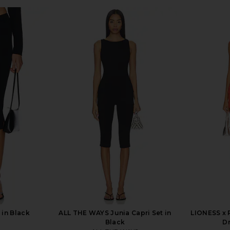
ess in Yellow
ALL THE WAYS Hollis Skirt Set in
LIONESS Sta
Black
H
ALL THE WAYS
$84
$98
Previous price:
 in Black
ALL THE WAYS Junia Capri Set in
LIONESS x 
Black
Dr