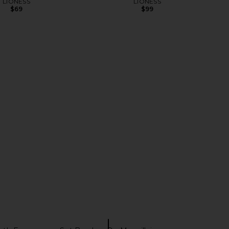
LIONESS
LIONESS
$69
$99
YS Hollis Skirt Set in
ALL THE WAYS Charitie Button Up
Burgundy
Mini Dress in Black
LL THE WAYS
ALL THE WAYS
$92
$59
$98
Previous price: