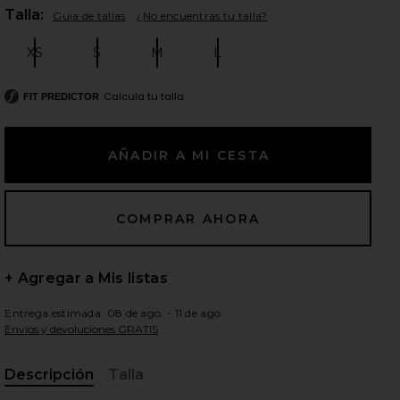
Plea
Talla:
Guía de tallas
¿No encuentras tu talla?
XS
S
M
L
Size:
Size:
Size:
Size:
ientes diapositivas
Calcula tu talla
FIT PREDICTOR
+ Agregar a Mis listas
Entrega estimada: 08 de ago. - 11 de ago.
Envíos y devoluciones GRATIS
iew 2 of 3 VESTIDO NORMA in Black
view
Descripción
Talla
, Cu