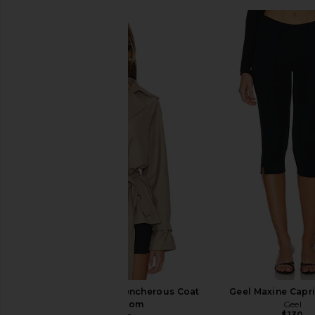
ALL THE WAYS Moxie Skirt Set in
I.AM.GIA Khalo Maxi Dr
Cream
I.AM.GIA
$135
ALL THE WAYS
$88
LIONESS Cropped Trencherous Coat
Geel Maxine Capri
in Mushroom
Geel
$130