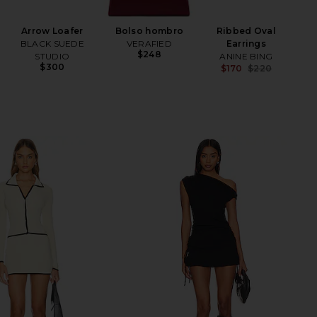
Be
Arrow Loafer
Bolso hombro
Ribbed Oval
BLACK SUEDE
VERAFIED
Earrings
$248
STUDIO
ANINE BING
$300
$170
$220
Previ