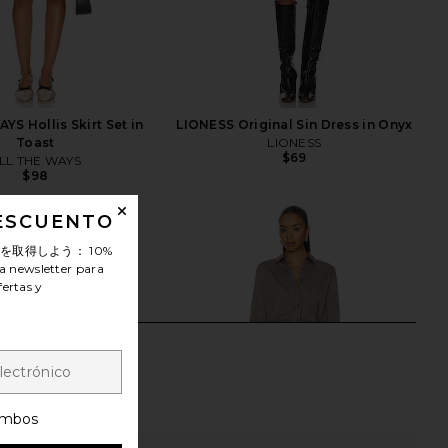
YS Hollis Skirt Set in
LIONESS Original Sin Dress in Onyx
Toast
LIONESS
$69
LL THE WAYS
$98
DESCUENTO
ンを取得しよう：
10%
a newsletter para
fertas y
mbos