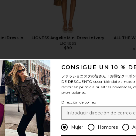
ini Dress in
LIONESS Angelic Mini Dress in Ivory
ALL THE WA
LIONESS
$90
A
CONSIGUE UN 10 % 
ファッショニスタの皆さん！お得なクーポ
DE DESCUENTO
suscribiéndote a nuestr
recibir en primicia nuestras novedades, o
promociones.
ver más
Dirección de correo
Mujer
Hombres
A