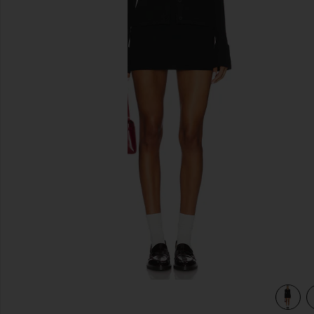
diapositivas anteriores
view 3 of 3 VESTIDO NORMA in Black