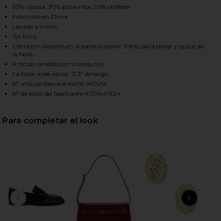
50% viscosa, 30% poliamida, 20% poliéster
Fabricado en China
Lavado a mano
HARE NORMA SKIRT SET IN BLACK ON FACEBOOK (O
HARE NORMA SKIRT SET IN BLACK ON TWITTER (OP
HARE NORMA SKIRT SET IN BLACK ON PINTEREST (
Sin forro
Cierre con botones en la parte superior. Estilo para poner y quitar en
la falda.
Artículo vendido como conjunto
La falda mide aprox. 13.5" de largo.
Nº artículo Revolve AAYR-WD214
Nº de estilo del fabricante ATD144 R24
Para completar el look
DIAPOSITIVA ANTERIOR
SIGU
2
Se