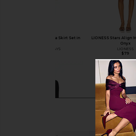
ALL THE WAYS Norma Skirt Set in
LIONESS Stars Align M
Natural
Onyx
ALL THE WAYS
LIONESS
$79
$52
$86
Previous price: