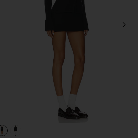
sigu
view 1 of 3 VESTIDO NORMA in Black
v