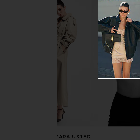
ALL THE WAYS Jude Knit Set in
Free People In This 
Black
Slip Dress in 
ALL THE WAYS
Free People
$98
$118
RECOMENDADO PARA USTED