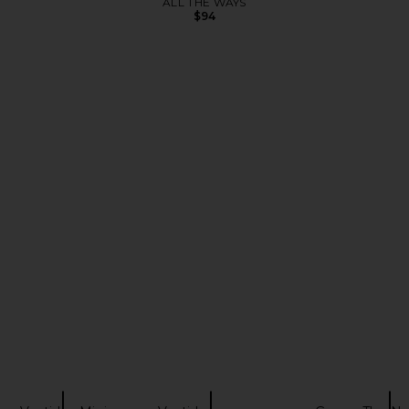
ALL THE WAYS
$94
t Set in Navy
superdown Cecilia Top in Grey
ALL THE WA
YS
superdown
$56
A