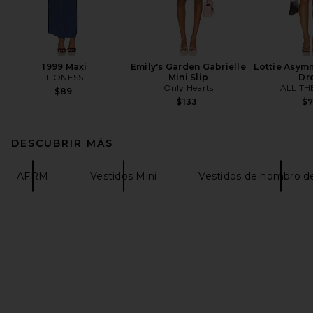
1999 Maxi
Emily's Garden Gabrielle
Lottie Asymm
LIONESS
Mini Slip
Dr
Only Hearts
ALL TH
$89
$133
$
DESCUBRIR MÁS
AFRM
Vestidos Mini
Vestidos de hombro d