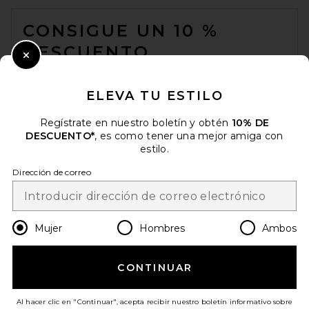
FOOTER
CONSIGUE UN 10 %
DESCUENTO
Close Modal
Cuando se suscribe a nuestro boletín enviando su correo
electrónico. Puede retirarse en cualquier momento.
política de
ELEVA TU ESTILO
privacidad
Regístrate en nuestro boletín y obtén
10% DE
Email Address
DESCUENTO*
, es como tener una mejor amiga con
estilo.
Sign Up
Dirección de correo
es
USD
Change Country Regions Preferences
Mujer
Hombres
Ambos
CONTINUAR
¡AYÚDANOS A MEJORAR!
Haz una breve encuesta sobre la visita de hoy.
¡Vamos!
Al hacer clic en "Continuar", acepta recibir nuestro boletín informativo sobre