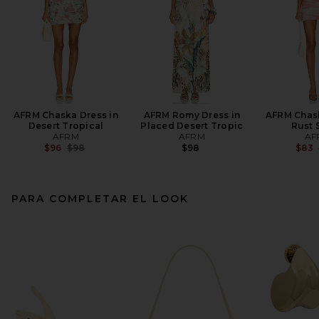
AFRM Chaska Dress in
AFRM Romy Dress in
AFRM Chask
Desert Tropical
Placed Desert Tropic
Rust 
AFRM
AFRM
AF
Previous price:
$96
$98
$98
$83
PARA COMPLETAR EL LOOK