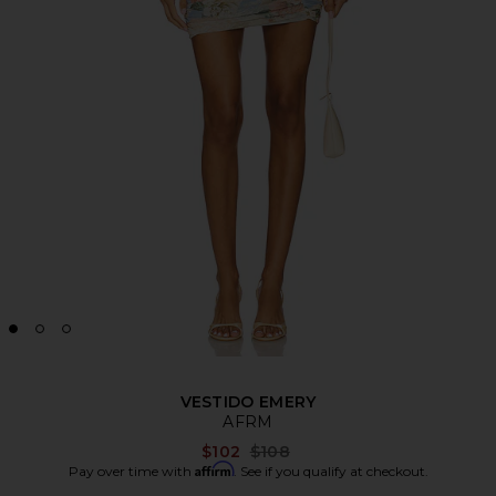
VESTIDO EMERY
AFRM
Previous price:
$102
$108
Affirm
Pay over time with
. See if you qualify at checkout.