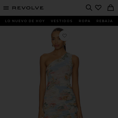
menu - shows more content
Revolve, Apparel & Fashion
Search
LO NUEVO DE HOY
VESTIDOS
ROPA
REBAJA
Favorito VESTIDO EMERY