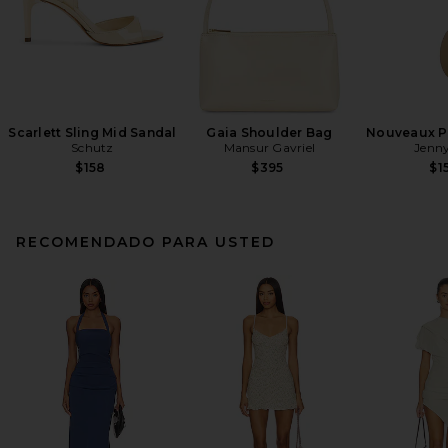
Scarlett Sling Mid Sandal
Gaia Shoulder Bag
Nouveaux Pu
Schutz
Mansur Gavriel
Jenny
$158
$395
$1
RECOMENDADO PARA USTED