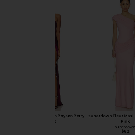
Michael Costello x REVOLVE
ELLIATT Aria Maxi Dres
Garland Gown in Green
ELLIATT
$220
Michael Costello
$298
SAU LEE Hera Gown in Boysen Berry
superdown Fleur Maxi 
SAU LEE
Pink
$595
superdow
$82