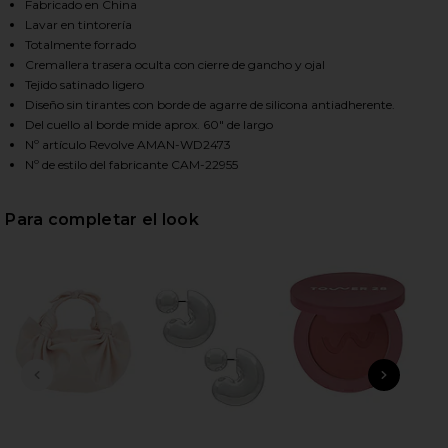
Fabricado en China
Lavar en tintorería
Totalmente forrado
HARE FRANCESCA MAXI DRESS IN JUNEBERRY ON FA
HARE FRANCESCA MAXI DRESS IN JUNEBERRY ON TW
HARE FRANCESCA MAXI DRESS IN JUNEBERRY ON PI
Cremallera trasera oculta con cierre de gancho y ojal
Tejido satinado ligero
Diseño sin tirantes con borde de agarre de silicona antiadherente.
Del cuello al borde mide aprox. 60" de largo
Nº artículo Revolve AMAN-WD2473
Nº de estilo del fabricante CAM-22955
Para completar el look
DIAPOSITIVA ANTERIOR
SIGU
pe
Ban