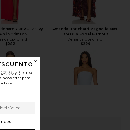
ichard x REVOLVE Ivy
Amanda Uprichard Magnolia Maxi
wn in Crimson
Dress in Sorrel Burnout
nda Uprichard
Amanda Uprichard
$282
$299
DESCUENTO
ンを取得しよう：
10%
a newsletter para
fertas y
mbos