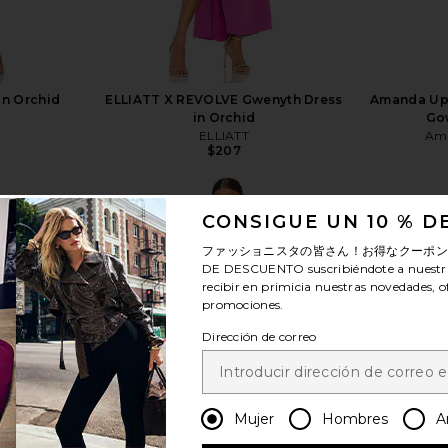
in Orchid
ELLIATT X REVOLVE Gwenyth Dress
Amanda Upr
in Orchid
Go
ELLIATT
Ama
$207
CONSIGUE UN 10 % 
ファッショニスタの皆さん！お得なクーポ
DE DESCUENTO
suscribiéndote a nuestr
recibir en primicia nuestras novedades, o
ver más
promociones.
Dirección de correo
Mujer
Hombres
A