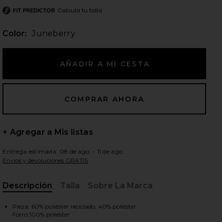
Calcula tu talla
FIT PREDICTOR
Color:
Juneberry
ientes diapositivas
+ Agregar a Mis listas
Entrega estimada: 08 de ago. - 11 de ago.
Envíos y devoluciones GRATIS
Descripción
Talla
Sobre La Marca
, Cu
iew 2 of 3 VESTIDO FRANCESCA in Juneberry
view
Pieza: 60% poliéster reciclado, 40% poliéster
Forro:100% poliéster