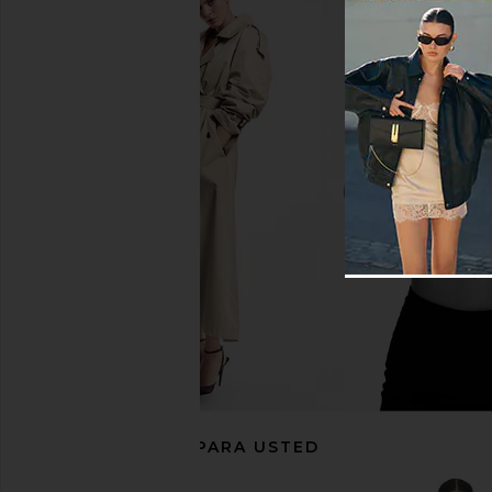
Lovers and Friends Melissa Gown in
Amanda Uprichard 
Magenta
Eden Gown in Junip
Lovers and Friends
Amanda Upric
$301
$281
$298
Previous price:
RECOMENDADO PARA USTED