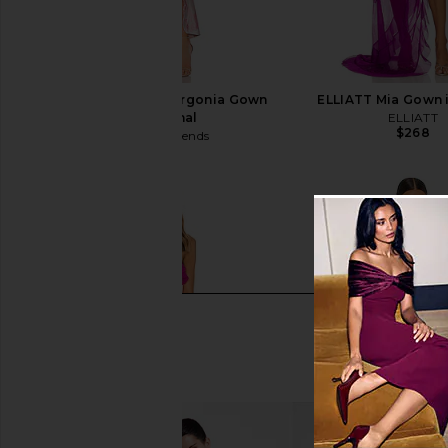
Lovers and Friends Urgonia Gown
ELLIATT Mia Gown 
in Pink Tonal
ELLIATT
$268
Lovers and Friends
$328