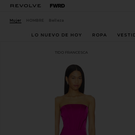
Mujer
HOMBRE
Belleza
LO NUEVO DE HOY
ROPA
VESTI
Amanda Uprichard
VESTIDO FRANCESCA
favoritoAmanda Uprichard Francesca Maxi Dress in 