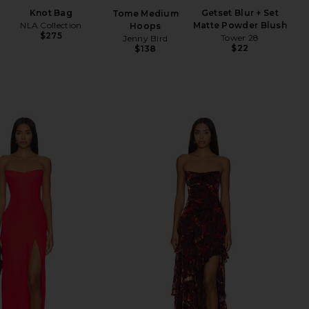
Knot Bag
Getset Blur + Set
Tome Medium
Be
NLA Collection
Matte Powder Blush
Hoops
$275
Tower 28
Jenny Bird
$22
$138