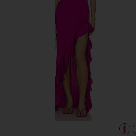
diapositivas anteriores
view 3 of 3 VESTIDO FRANCESCA in Juneberry