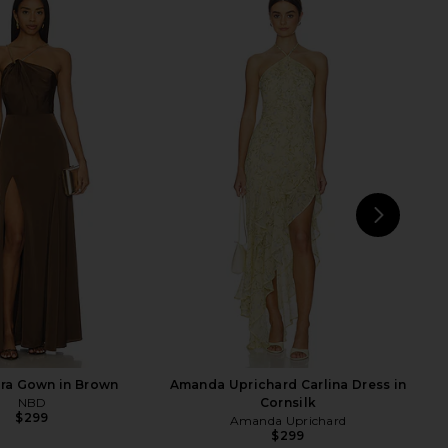
a Maxi Dress in Moss
Amanda Uprichard X Revolve
Green
Strapless Puzzle Gown in Black
NBD
Amanda Uprichard
$249
$273
NEXT
ra Gown in Brown
Amanda Uprichard Carlina Dress in
NBD
Cornsilk
$299
Amanda Uprichard
$299