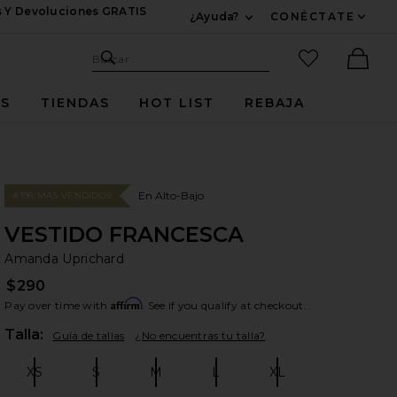
s Y Devoluciones GRATIS
¿Ayuda?
CONÉCTATE
Expandir Para Informac
Sitio de búsqueda
artículos fav
Buscar
Ther
ES
TIENDAS
HOT LIST
REBAJA
En Alto-Bajo
#198 MÁS VENDIDOS
VESTIDO FRANCESCA
Am
bran
Amanda Uprichard
$290
Affirm
Pay over time with
. See if you qualify at checkout.
Plea
Talla:
Guía de tallas
¿No encuentras tu talla?
XS
S
M
L
XL
Size:
Size:
Size:
Size:
Size: