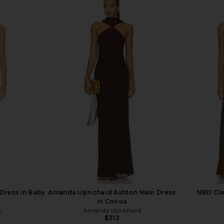
s in Fuchsia
Amanda Uprichard Esther Gown in
NBD Shilp
Aero
Amanda Uprichard
$229
Dress in Baby
Amanda Uprichard Ashton Maxi Dress
NBD Cla
in Cocoa
n
Amanda Uprichard
$312