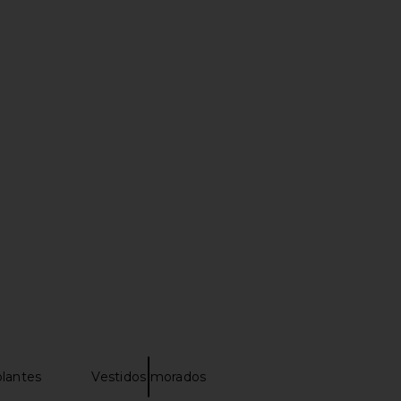
chard Terrassa Maxi in
OW Collection Isla Dress in Pink
Layla Print
OW Collection
$155
nda Uprichard
$290
lantes
Vestidos morados