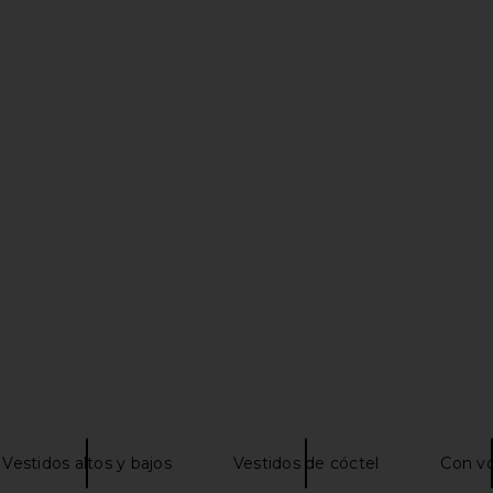
vanora Gown
ELLIATT x REVOLVE Clementine
Amanda Upri
Maxi Dress in Sage
ELLIATT
Ama
$211
Vestidos altos y bajos
Vestidos de cóctel
Con vo