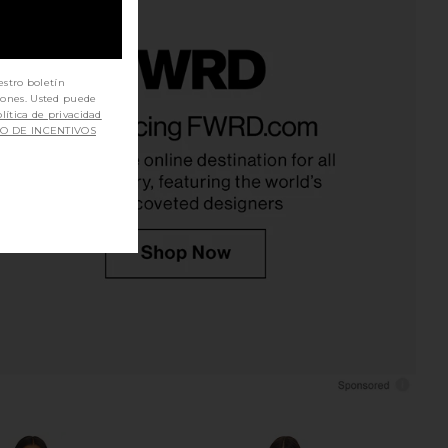
estro boletín
iones. Usted puede
 Bita Gown in Auburn
Amanda Uprichard x REVOLVE
lítica de privacidad
Katie May
Wolfe Gown in Arctic
SO DE INCENTIVOS
$375
Amanda Uprichard
$312