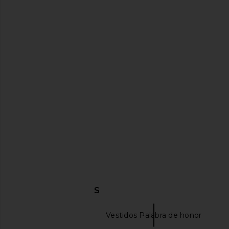
Amanda Uprichard X REVOLVE
ELLIATT x REVOLVE E
Wolfe Gown in Crimson
in Red
Amanda Uprichard
ELLIATT
$312
$345
DESCUBRIR MÁS
Maxivestidos
Vestidos Palabra de honor