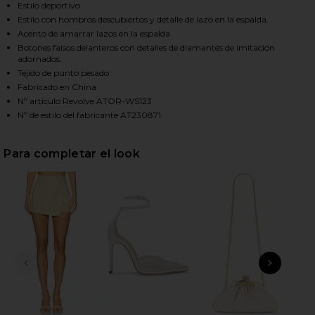
Estilo deportivo
Estilo con hombros descubiertos y detalle de lazo en la espalda.
Acento de amarrar lazos en la espalda
HARE SIENNA TOP IN IVORY ON FACEBOOK (OPENS 
HARE SIENNA TOP IN IVORY ON TWITTER (OPENS I
HARE SIENNA TOP IN IVORY ON PINTEREST (OPENS 
Botones falsos delanteros con detalles de diamantes de imitación
adornados.
Tejido de punto pesado
Fabricado en China
Nº artículo Revolve ATOR-WS123
Nº de estilo del fabricante AT230871
Para completar el look
DIAPOSITIVA ANTERIOR
SIGU
Tom