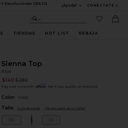
s Y Devoluciones GRATIS
¿Ayuda?
CONÉCTATE
Expandir Para Informac
Sitio de búsqueda
artículos fav
Buscar
Ther
ES
TIENDAS
HOT LIST
REBAJA
Sienna Top
At
bran
Atoir
$140
$280
Prev
Affirm
Pay over time with
. See if you qualify at checkout.
Color:
Ivory
Plea
Talla:
Guía de tallas
¿No encuentras tu talla?
XS
S
M
Size:
Size:
Size: