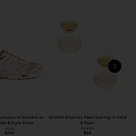
ven Dress in Taupe &
Gestuz Laily Off Shoulder Top in
Cream
Egret
SOVERE
Gestuz
$169
$113
$150
Previ
NEXT
LIO
Cumulus 16 Sneaker in
SHASHI Empress Pearl Earring in Gold
on & Pure Silver
& Pearl
Asics
SHASHI
$140
$68