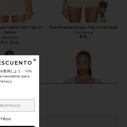
e Cotton Silk Top in
Free People Harper Top in Dill Seed
White
Free People
$78
NAADAM
$141
$275
Previous price:
DESCUENTO
ンを取得しよう：
10%
a newsletter para
fertas y
mbos