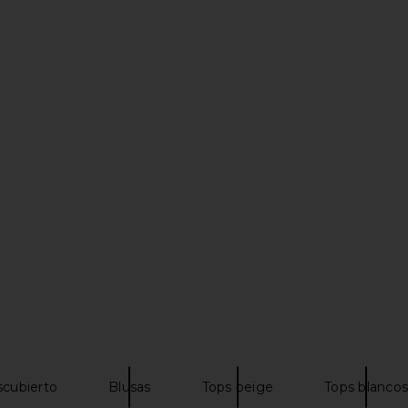
Previous price:
ss in Butter
Cult Gaia Sanders Top in Black
Bardot Ado
Cult Gaia
$256
$328
Previous price:
cubierto
Blusas
Tops beige
Tops blancos