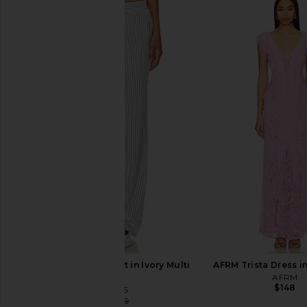
MORE TO COME Neve Mini Dress in
Lovers and Friends Co
Black Stripe
Dress in Black &
MORE TO COME
Lovers and Fri
$82
$151
$160
LIONESS Cobain Pant in Ivory Multi
AFRM Trista Dress in
Stripe
AFRM
$148
LIONESS
$65
$69