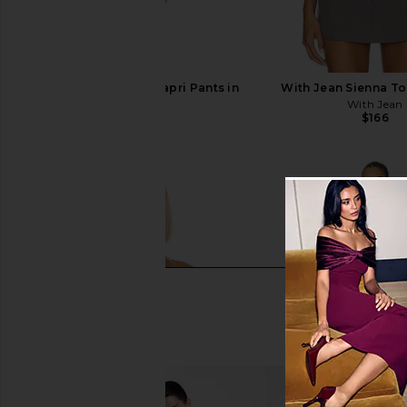
SNDYS x REVOLVE Capri Pants in
With Jean Sienna To
Black
With Jean
$166
SNDYS
$71