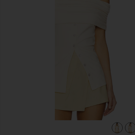
diapositivas anteriores
view 4 of 4 Sienna Top in Ivory