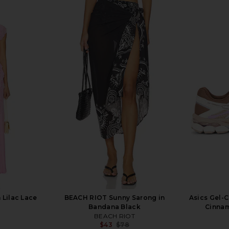
urtney Mini
LPA Giulia Top in Black And Cream
SOVERE Ha
 White
LPA
$149
$158
ends
Previous price:
Previous price:
 Lilac Lace
BEACH RIOT Sunny Sarong in
Asics Gel-
Bandana Black
Cinnam
BEACH RIOT
$43
$78