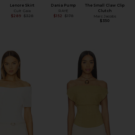
Lenore Skirt
Dania Pump
The Small Claw Clip
Cult Gaia
RAYE
Clutch
$289
$328
$152
$178
Marc Jacobs
Previous price:
Previous price:
$350