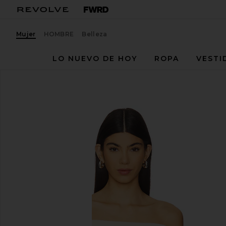
Mujer
HOMBRE
Belleza
LO NUEVO DE HOY
ROPA
VESTI
Atoir
Sienna Top
favoritoAtoir Sienna Top in Ivory