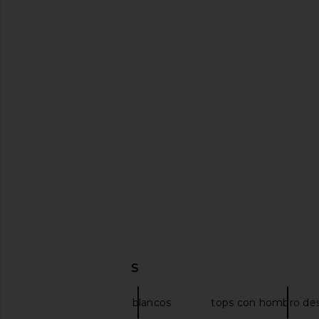
Previous price:
Kim Shui Off Shoulder Tie Top in
EAVES Ettore Maxi Dre
Pink
Yellow
Kim Shui
EAVES
$229
$362
$425
Previous price:
DESCUBRIR MÁS
Atoir
Tops blancos
tops con hombro des