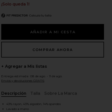
¡Solo queda 1!
Calcula tu talla
FIT PREDICTOR
ientes diapositivas
+ Agregar a Mis listas
Entrega estimada: 08 de ago. - 11 de ago.
Envíos y devoluciones GRATIS
Descripción
Talla
Sobre La Marca
, Cu
iew 2 of 4 Sienna Top in Ivory
view
43% rayon, 43% algodón, 14% spandex
Lavado a mano