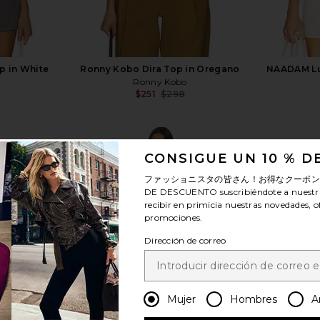
p in White
Ronny Kobo Dira Top in Oregano
NAADAM Lux
Ronny Kobo
$251
$298
Previous price:
CONSIGUE UN 10 % 
ファッショニスタの皆さん！お得なクーポ
DE DESCUENTO
suscribiéndote a nuestr
recibir en primicia nuestras novedades, o
ver más
promociones.
Dirección de correo
Mujer
Hombres
A