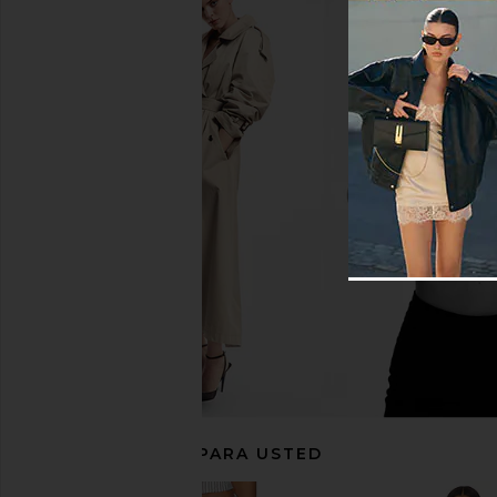
House of Harlow 1960 x REVOLVE
MORE TO COME Kai Mi
Leya Embroidered Top in White &
Cream
Black
MORE TO CO
$88
House of Harlow 1960
$148
RECOMENDADO PARA USTED