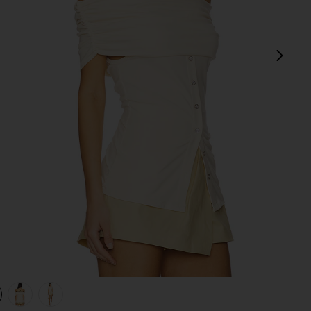
sigu
view 1 of 4 Sienna Top in Ivory
v