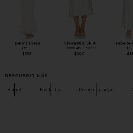
Delina Dress
Cierra Midi Skirt
Isabelle 
DELFI
Lovers and Friends
LO
$559
$200
$1
DESCUBRIR MÁS
Bardot
Midifaldas
Prendas a juego