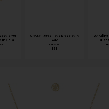
Best Is Yet
SHASHI Jade Pave Bracelet in
By Adina
 in Gold
Gold
Lariat
iza
SHASHI
B
$68
n Gold