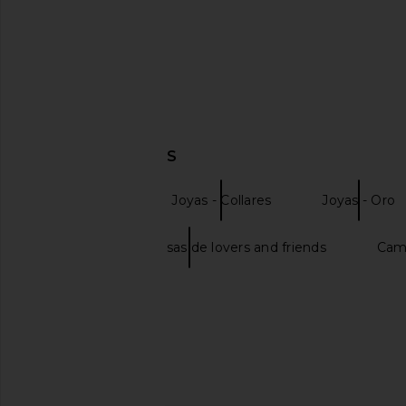
DESCUBRIR MÁS
BaubleBar
Joyas - Collares
Joyas - Oro
Vestidos halter rosas de lovers and friends
Cam