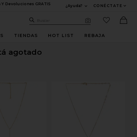
s Y Devoluciones GRATIS
¿Ayuda?
CONÉCTATE
Expandir Para Informac
Sitio de búsqueda
artículos fav
Buscar
Búsqueda visual
Ther
ES
TIENDAS
HOT LIST
REBAJA
tá agotado