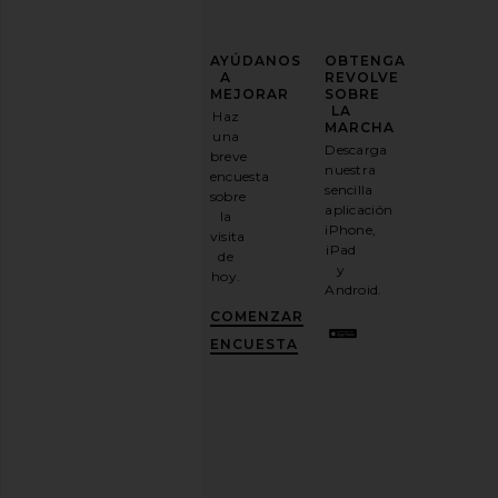
MEJORA
AYÚDANOS
OBTENGA
TU
A
REVOLVE
JUEGO
MEJORAR
SOBRE
DE
LA
Haz
MODA
MARCHA
una
Descarga
breve
Suscríbase
nuestra
encuesta
a
sencilla
sobre
nuestro
aplicación
la
boletín
iPhone,
visita
por
iPad
de
correo
y
hoy.
electrónico
Android.
y
CONSIGUE
COMENZAR
UN
10%
ENCUESTA
DESCUENTO
.
Es
como
tener
una
mejor
amiga