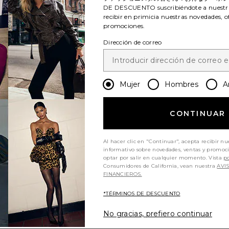
DE DESCUENTO
suscribiéndote a nuestr
recibir en primicia nuestras novedades, o
promociones.
Dirección de correo
Mujer
Hombres
A
CONTINUAR
Al hacer clic en "Continuar", acepta recibir nu
informativo sobre novedades, ventas y promoc
optar por salir en cualquier momento. Vista
po
Consumidores de California, vean nuestra
AVI
FINANCIEROS.
*TÉRMINOS DE DESCUENTO
No gracias, prefiero continuar