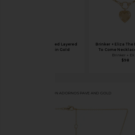
Ettika Pearl Beaded Layered
Brinker + Eliza The 
Necklace Set in Gold
To Come Necklace
Ettika
Brinker + El
$75
$98
BaubleBar
COLLAR CON ADORNOS PAVE AND GOLD
favoritoBaubleBar Pave And Gold Charm Necklace i