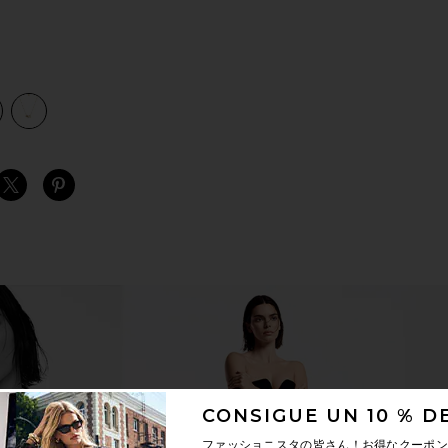
view 1 of 2 COLLAR CON ADORNOS PAVE AND GOLD in Gold
v
S
S
S
CONSIGUE UN 10 % 
ファッショニスタの皆さん！お得なクーポ