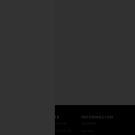
con
estilo.
Puedes
cancelar
tu
suscripción
cuando
quieras.
Política
de
Privacidad
Dirección
de
correo
REGÍSTRATE
ATENCIÓN AL CLIENTE
INFORMACIÓN
Contáctanos
Envíos y
Porqué
Quiénes
1-888-442-
entregas
REVOLVE
somos