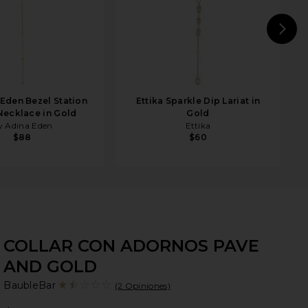
N
 Eden Bezel Station
Ettika Sparkle Dip Lariat in
 Necklace in Gold
Gold
y Adina Eden
Ettika
$88
$60
COLLAR CON ADORNOS PAVE
AND GOLD
Ba
bran
BaubleBar
(2 Opiniones)