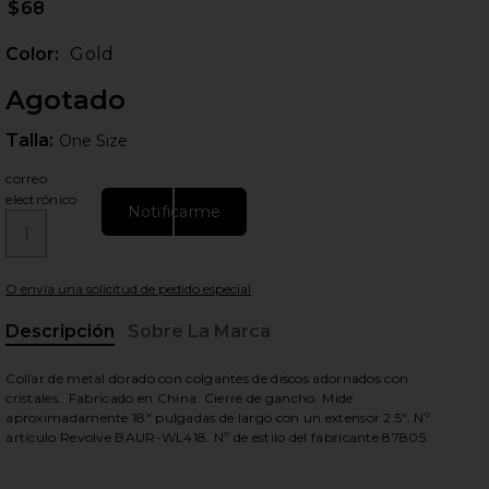
$68
Color:
Gold
Agotado
Talla:
Talla:
One Size
correo
electrónico
Notificarme
O envía una solicitud de pedido especial
Descripción
Sobre La Marca
Collar de metal dorado con colgantes de discos adornados con
cristales.. Fabricado en China. Cierre de gancho. Mide
aproximadamente 18" pulgadas de largo con un extensor 2.5". Nº
artículo Revolve BAUR-WL418. Nº de estilo del fabricante 87805.