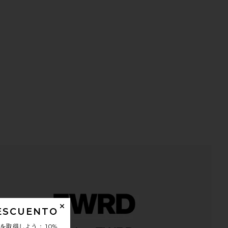
iew 2 of 2 COLLAR CON ADORNOS PAVE AND GOLD in Gold
HARE PAVE AND GOLD CHARM NECKLACE IN GOLD O
HARE PAVE AND GOLD CHARM NECKLACE IN GOLD ON
HARE PAVE AND GOLD CHARM NECKLACE IN GOLD ON
DESCUENTO
ンを取得しよう：
10%