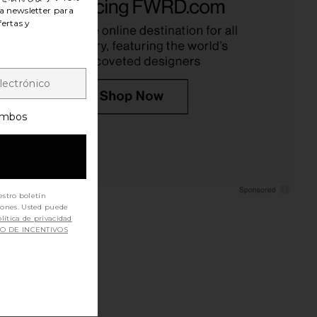
a newsletter para
fertas y
mbos
estro boletín
iones. Usted puede
lítica de privacidad
SO DE INCENTIVOS