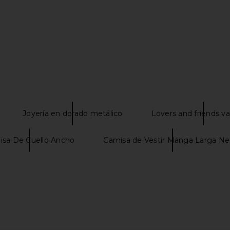
Joyería en dorado metálico
Lovers and friends v
isa De Cuello Ancho
Camisa de Vestir Manga Larga Ne