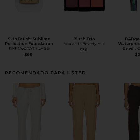
Skin Fetish: Sublime
Blush Trio
BADgal
Perfection Foundation
Anastasia Beverly Hills
Waterproo
PAT McGRATH LABS
Benefit 
$30
$69
$
RECOMENDADO PARA USTED