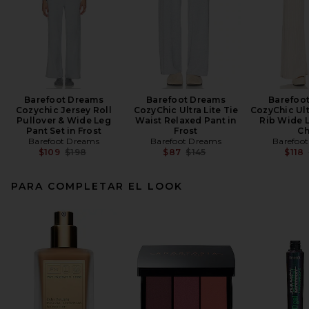
Barefoot Dreams
Barefoot Dreams
Barefoo
Cozychic Jersey Roll
CozyChic Ultra Lite Tie
CozyChic Ult
Pullover & Wide Leg
Waist Relaxed Pant in
Rib Wide L
Pant Set in Frost
Frost
Ch
Barefoot Dreams
Barefoot Dreams
Barefoo
Previous price:
Previous price:
$109
$198
$87
$145
$118
PARA COMPLETAR EL LOOK