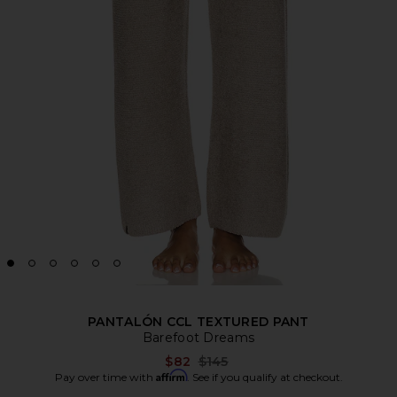
PANTALÓN CCL TEXTURED PANT
Barefoot Dreams
Previous price:
$82
$145
Affirm
Pay over time with
. See if you qualify at checkout.