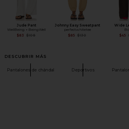
Jude Pant
Johnny Easy Sweatpant
Wide L
WellBeing + BeingWell
perfectwhitetee
Bo
Previous price:
Previous price:
$83
$108
$85
$130
$45
DESCUBRIR MÁS
Pantalones de chándal
Deportivos
Pantalo