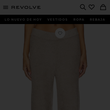
menu - shows more content
Revolve, Apparel & Fashion
Search
LO NUEVO DE HOY
VESTIDOS
ROPA
REBAJA
Favorito PANTALÓN CCL TEXTURE