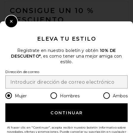
FOOTER
CONSIGUE UN 10 %
DESCUENTO
Close Modal
Cuando se suscribe a nuestro boletín enviando su correo
electrónico. Puede retirarse en cualquier momento.
política de
ELEVA TU ESTILO
privacidad
Regístrate en nuestro boletín y obtén
10% DE
Email Address
DESCUENTO*
, es como tener una mejor amiga con
estilo.
Sign Up
Dirección de correo
es
USD
Change Country Regions Preferences
Mujer
Hombres
Ambos
CONTINUAR
¡AYÚDANOS A MEJORAR!
Haz una breve encuesta sobre la visita de hoy.
¡Vamos!
Al hacer clic en "Continuar", acepta recibir nuestro boletín informativo sobre
novedades, ofertas y promociones. Puede cancelar su suscripción en cualquier