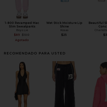
1-800 Revamped Mac
Wet Stick Moisture Lip
Beautiful S
Slim Sweatpants
Shine
Conc
Boys Lie
Kosas
Charlott
Previous price:
$89
$100
$25
$
Agotado
RECOMENDADO PARA USTED