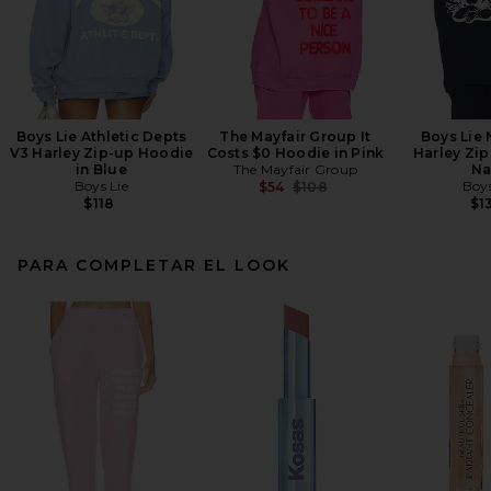
Boys Lie Athletic Depts
The Mayfair Group It
Boys Lie
V3 Harley Zip-up Hoodie
Costs $0 Hoodie in Pink
Harley Zip
in Blue
The Mayfair Group
Na
Boys Lie
Previous price:
Boys
$54
$108
$118
$1
PARA COMPLETAR EL LOOK