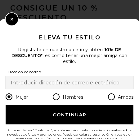
CONSIGUE UN 10 %
DESCUENTO
Close Modal
Cuando se suscribe a nuestro boletín enviando su correo
electrónico. Puede retirarse en cualquier momento.
política de
ELEVA TU ESTILO
privacidad
Regístrate en nuestro boletín y obtén
10% DE
Email Address
DESCUENTO*
, es como tener una mejor amiga con
estilo.
Sign Up
Dirección de correo
es
USD
Change Country Regions Preferences
Mujer
Hombres
Ambos
CONTINUAR
¡AYÚDANOS A MEJORAR!
Haz una breve encuesta sobre la visita de hoy.
¡Vamos!
Al hacer clic en "Continuar", acepta recibir nuestro boletín informativo sobre
novedades, ofertas y promociones. Puede cancelar su suscripción en cualquier
momento. Ver
POLÍTICA DE PRIVACIDAD
. Mostrar
RESTRICCIONES
.