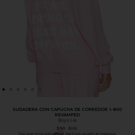
SUDADERA CON CAPUCHA DE CORREDOR 1-800
REVAMPED
Boys Lie
Previous price:
$90
$115
Affirm
Pay over time with
. See if you qualify at checkout.