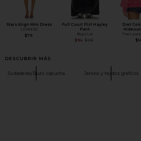
Stars Align Mini Dress
Full Court Flirt Hayley
Diet Cok
LIONESS
Pant
Hideout
Boys Lie
The Laun
$79
Previous price:
$94
$110
$1
DESCUBRIR MÁS
Sudaderas/Buzo capucha
Jerséis y tejidos gráficos
FOOTER