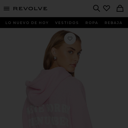
menu - shows more content
Revolve, Apparel & Fashion
Search
LO NUEVO DE HOY
VESTIDOS
ROPA
REBAJA
Favorito SUDADERA CON CAPUC