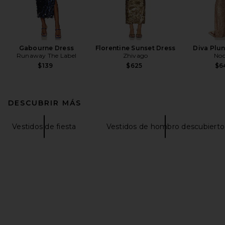
Gabourne Dress
Florentine Sunset Dress
Diva Plu
Runaway The Label
Zhivago
Noo
$139
$625
$6
DESCUBRIR MÁS
Vestidos de fiesta
Vestidos de hombro descubierto