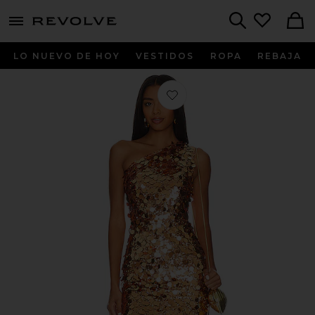
menu - shows more content
Revolve, Apparel & Fashion
Search
LO NUEVO DE HOY
VESTIDOS
ROPA
REBAJA
Favorito VESTIDO LARGO UN HO