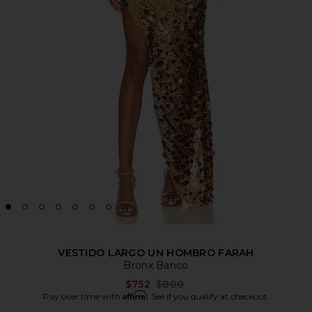
VESTIDO LARGO UN HOMBRO FARAH
Bronx Banco
Previous price:
$752
$800
Affirm
Pay over time with
. See if you qualify at checkout.