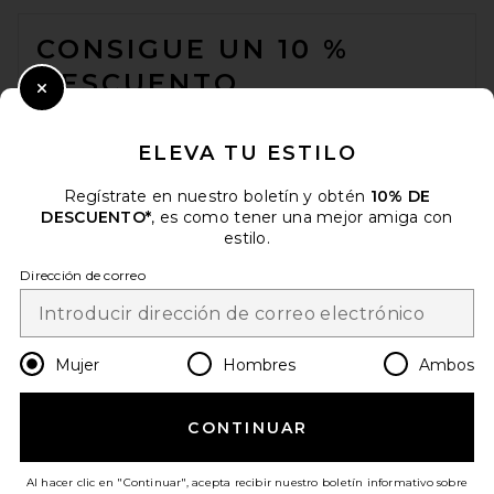
FOOTER
CONSIGUE UN 10 %
DESCUENTO
Close Modal
Cuando se suscribe a nuestro boletín enviando su correo
electrónico. Puede retirarse en cualquier momento.
política de
ELEVA TU ESTILO
privacidad
Regístrate en nuestro boletín y obtén
10% DE
Email Address
DESCUENTO*
, es como tener una mejor amiga con
estilo.
Sign Up
Dirección de correo
es
USD
Change Country Regions Preferences
Mujer
Hombres
Ambos
CONTINUAR
¡AYÚDANOS A MEJORAR!
Haz una breve encuesta sobre la visita de hoy.
¡Vamos!
Al hacer clic en "Continuar", acepta recibir nuestro boletín informativo sobre