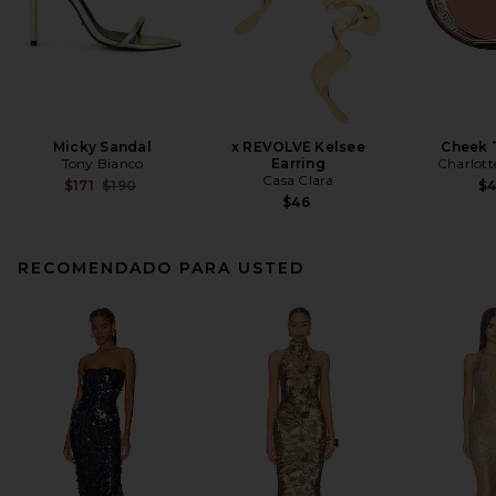
Micky Sandal
x REVOLVE Kelsee
Cheek 
Tony Bianco
Earring
Charlott
Casa Clara
Previous price:
$171
$190
$
$46
RECOMENDADO PARA USTED