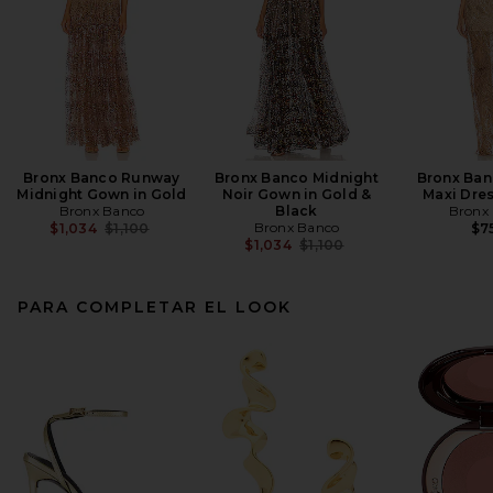
Bronx Banco Runway
Bronx Banco Midnight
Bronx Ban
Midnight Gown in Gold
Noir Gown in Gold &
Maxi Dres
Bronx Banco
Black
Bronx
Previous price:
Bronx Banco
$1,034
$1,100
$7
Previous price:
$1,034
$1,100
PARA COMPLETAR EL LOOK