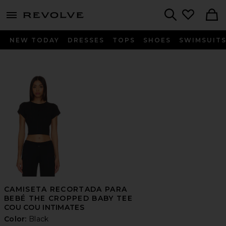
menu - shows more content
Revolve, Apparel & Fashion
Search
NEW TODAY
DRESSES
TOPS
SHOES
SWIMSUIT
CAMISETA RECORTADA PARA
BEBÉ THE CROPPED BABY TEE
COU COU INTIMATES
Color:
Black