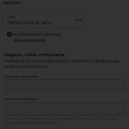
Agotado
Talla
EL AJUSTE DE ESTE ARTÍCULO
el ajuste es exacto
Díganos cómo contactarle
Introduce tu correo electrónico, teléfono o ambos para
recibir notificaciones.
Dirección de correo
Número de teléfono
Al hacer clic en «Notificarme», acepta nuestras
Términos de SMS
. Se pueden
aplicar tarifas de mensajería y datos.