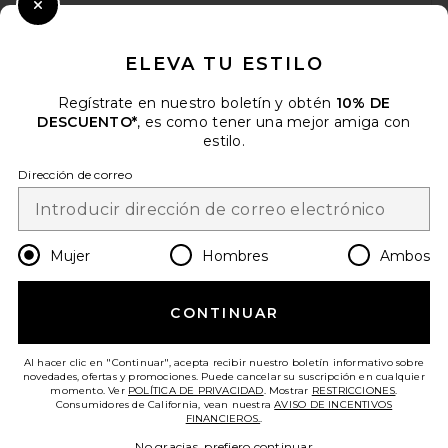
CUANDO SE SUSCRIBE A NUESTRO BOLETÍN ENVIANDO SU
Close Modal
CORREO ELECTRÓNICO. PUEDE RETIRARSE EN
CUALQUIER MOMENTO.
POLÍTICA DE PRIVACIDAD
ELEVA TU ESTILO
EMAIL ADDRESS
Regístrate en nuestro boletín y obtén
10% DE
DESCUENTO*
, es como tener una mejor amiga con
estilo.
Sign Up
Dirección de correo
Citizens of Humanity Nello
es
USD
Change Country Regions Preferences
Tee in White
Mujer
Hombres
Ambos
CITIZENS OF HUMANITY
PRECIO ANTERIOR:
$109
$128
¡AYÚDANOS A MEJORAR!
CONTINUAR
HAZ UNA BREVE ENCUESTA SOBRE LA VISITA DE HOY.
¡VAMOS!
Al hacer clic en "Continuar", acepta recibir nuestro boletín informativo sobre
novedades, ofertas y promociones. Puede cancelar su suscripción en cualquier
momento. Ver
POLÍTICA DE PRIVACIDAD
. Mostrar
RESTRICCIONES
.
Consumidores de California, vean nuestra
AVISO DE INCENTIVOS
ATENCIÓN AL CLIENTE
FINANCIEROS.
.
No gracias, prefiero continuar