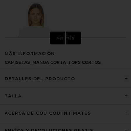
ver más
MÁS INFORMACIÓN
CAMISETAS
MANGA CORTA
TOPS CORTOS
DETALLES DEL PRODUCTO
TALLA
Citizens of Humanity Baby
Waffle Tee in Pashmina
CITIZENS OF HUMANITY
PRECIO ANTERIOR:
$104
$148
ACERCA DE COU COU INTIMATES
ENVÍOS Y DEVOLUCIONES GRATIS