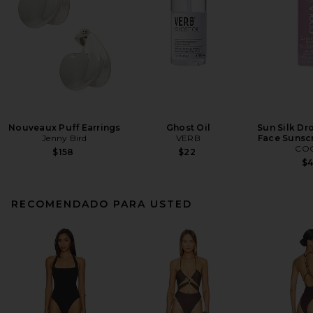
Nouveaux Puff Earrings
Ghost Oil
Sun Silk Dr
Jenny Bird
VERB
Face Sunsc
CO
$158
$22
$
RECOMENDADO PARA USTED