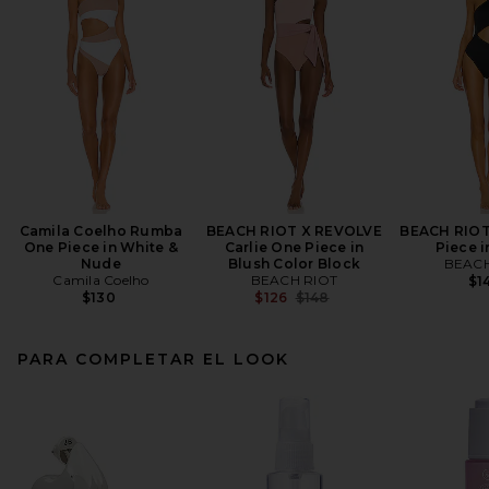
Camila Coelho Rumba
BEACH RIOT X REVOLVE
BEACH RIOT
One Piece in White &
Carlie One Piece in
Piece i
Nude
Blush Color Block
BEACH
Camila Coelho
BEACH RIOT
$1
Previous price:
$130
$126
$148
PARA COMPLETAR EL LOOK