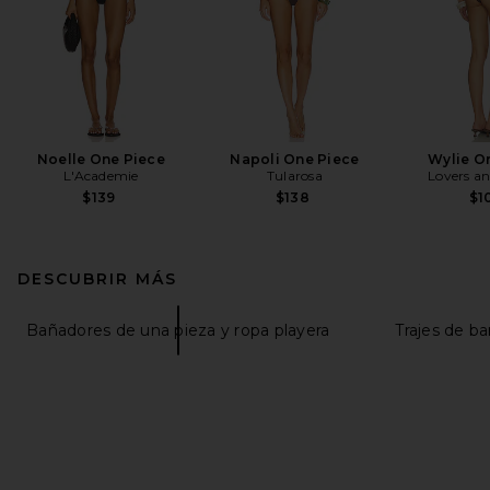
Noelle One Piece
Napoli One Piece
Wylie O
L'Academie
Tularosa
Lovers an
$139
$138
$1
DESCUBRIR MÁS
Bañadores de una pieza y ropa playera
Trajes de b