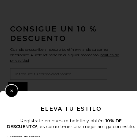
FOOTER
CONSIGUE UN 10 %
DESCUENTO
Cuando se suscribe a nuestro boletín enviando su correo
electrónico. Puede retirarse en cualquier momento.
política de
privacidad
Email Address
Sign Up
Close Modal
ELEVA TU ESTILO
es
USD
Change Country Regions Preferences
Regístrate en nuestro boletín y obtén
10% DE
DESCUENTO*
, es como tener una mejor amiga con estilo.
Dirección de correo