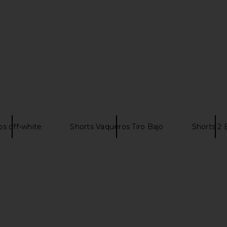
$108
Previous price:
os off-white
Shorts Vaqueros Tiro Bajo
Shorts 2 
ter Top in
PQ Amira Linen Short in White
Citizens of 
PQ
$88