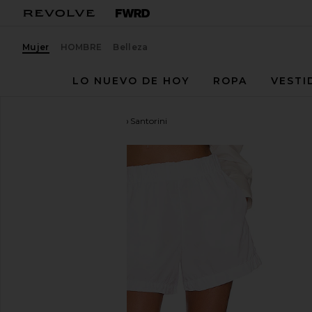
Mujer
HOMBRE
Belleza
LO NUEVO DE HOY
ROPA
VESTI
COTTON CITIZEN
Corto Santorini
favoritoCOTTON CITIZEN Santorini Short in White