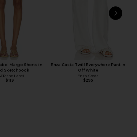
Previous price:
Previ
NEXT
L
abel Margo Shorts in
Enza Costa Twill Everywhere Pant in
nd Sketchbook
Off White
TR the Label
Enza Costa
$119
$295
 Kami Top in White
MORE TO COME Eliza Short Set in
Tularosa
Blue Stripe
$170
MORE TO COME