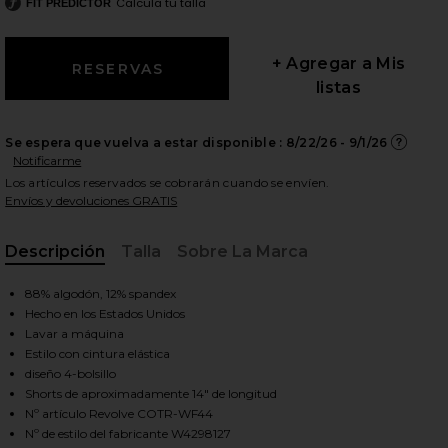
Calcula tu talla
FIT PREDICTOR
+ Agregar a Mis
listas
ientes diapositivas
Se espera que vuelva a estar disponible :
8/22/26 - 9/1/26
Notificarme
Los artículos reservados se cobrarán cuando se envíen.
Envíos y devoluciones GRATIS
Descripción
Talla
Sobre La Marca
, Cu
88% algodón, 12% spandex
Hecho en los Estados Unidos
Lavar a máquina
Estilo con cintura elástica
diseño 4-bolsillo
Shorts de aproximadamente 14" de longitud
iew 2 of 4 Corto Santorini in White
view
Nº artículo Revolve COTR-WF44
Nº de estilo del fabricante W4298127