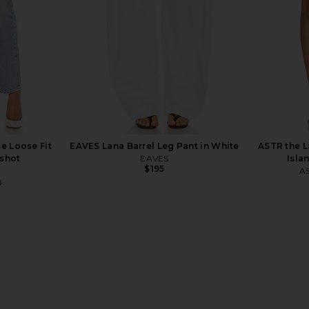
e Loose Fit
EAVES Lana Barrel Leg Pant in White
ASTR the L
pshot
EAVES
Isla
$195
AS
8
Previous price:
nd Short in
Elodie the Label Maisel Shorts in
Tularosa
White
Elodie the Label