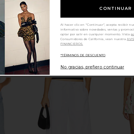
Previous price:
CONTINUAR
Al hacer clic en "Continuar", acepta recibir nu
informativo sobre novedades, ventas y promoc
optar por salir en cualquier momento. Vista
po
Consumidores de California, vean nuestra
AVI
FINANCIEROS.
*TÉRMINOS DE DESCUENTO
No gracias, prefiero continuar
e Roma Hot
Lovers and Friends Nysa Linen
COTTON CIT
zure Blue
Short in White
in
ZEN
Lovers and Friends
CO
$169