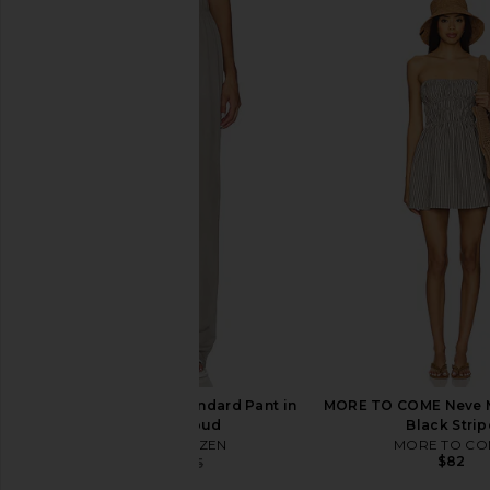
COTTON CITIZEN Standard Pant in
MORE TO COME Neve Mi
Vintage Cloud
Black Strip
COTTON CITIZEN
MORE TO CO
$82
$118
$125
Previous price: