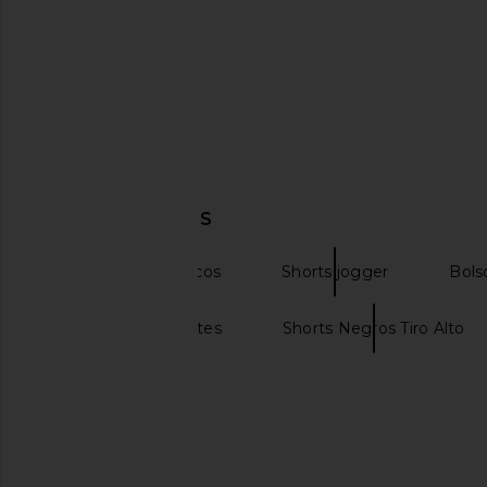
$100
$151
$160
DESCUBRIR MÁS
Shorts color blancos
Shorts jogger
Bols
Shorts Con Volantes
Shorts Negros Tiro Alto
COTTON CITIZEN Tokyo Crop Tee
Eterne Cropped Hal
in Jet Black
Cream