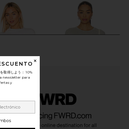
DESCUENTO
ンを取得しよう：
10%
a newsletter para
fertas y
IZEN The Tokyo Crop
COTTON CITIZEN Standard Tee in
ee in White
Vintage Cloud
TTON CITIZEN
COTTON CITIZEN
mbos
$90
$72
$80