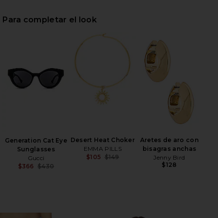
Para completar el look
HARE SANTORINI SHORT IN WHITE ON FACEBOOK (O
HARE SANTORINI SHORT IN WHITE ON TWITTER (OP
HARE SANTORINI SHORT IN WHITE ON PINTEREST (
Desert Heat Choker
Aretes de aro con
Generation Cat Eye
EMMA PILLS
bisagras anchas
Sunglasses
$105
$149
Jenny Bird
Gucci
Previous price:
$128
$366
$430
Previous price: