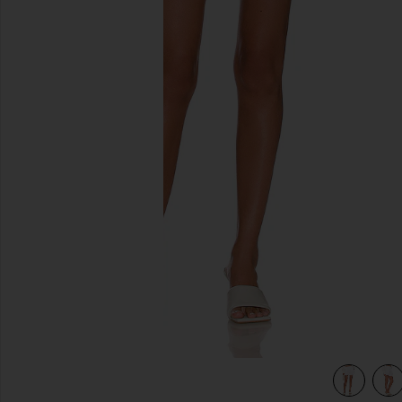
diapositivas anteriores
view 5 of 4 Corto Santorini in White