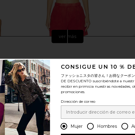
ver más
CONSIGUE UN 10 % 
ファッショニスタの皆さん！お得なクーポ
DE DESCUENTO
suscribiéndote a nuestr
recibir en primicia nuestras novedades, o
promociones.
Dirección de correo
Groove Mini
COTTON CITIZEN Roma Short in
COTTON CIT
Tofu
Vintage Crimson
T
COTTON CITIZEN
CO
Mujer
Hombres
A
$90
$155