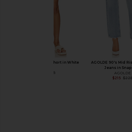
Previous price:
LNA Elastic Waist Short in White
AGOLDE 90's Mid Ris
LNA
Jeans in Sna
$90
$95
AGOLDE
Previous price:
$215
$22
LIONESS Stars Align Midi Dress in
AEXAE Linen Waistba
Honey Check
White
LIONESS
AEXAE