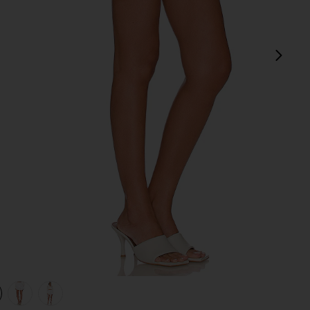
sigu
view 1 of 4 Corto Santorini in White
v