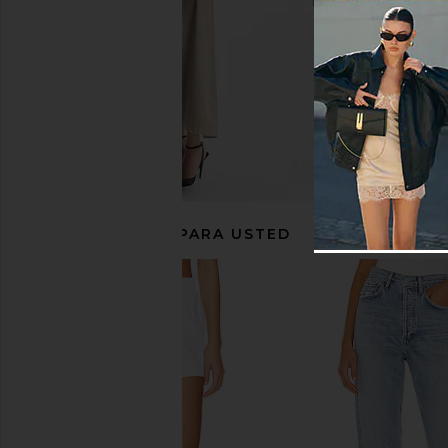
RECOMENDADO PARA USTED
COTTON CITIZEN The Standard
COTTON CITIZEN Th
Pant in Vintage Flamingo
Short in Vintage A
COTTON CITIZEN
COTTON CITI
$135
$112
$125