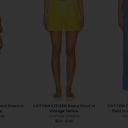
ni Dress in
COTTON CITIZEN Roma Short in
COTTON CI
e
Vintage Yellow
Pant in
ME
COTTON CITIZEN
CO
$121
$155
Previous price: