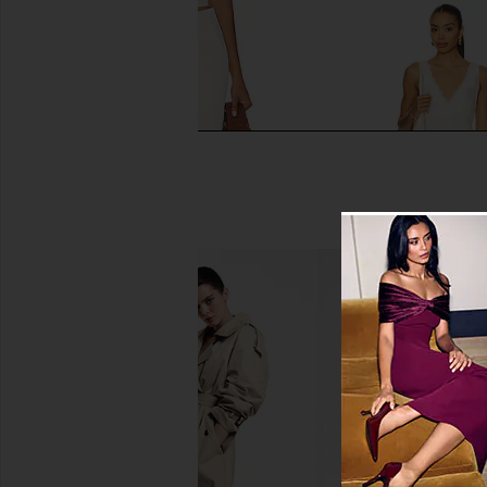
SNDYS Roma Pant in Ivory
Free People In This 
SNDYS
Slip Dress in 
$108
Free People
$118