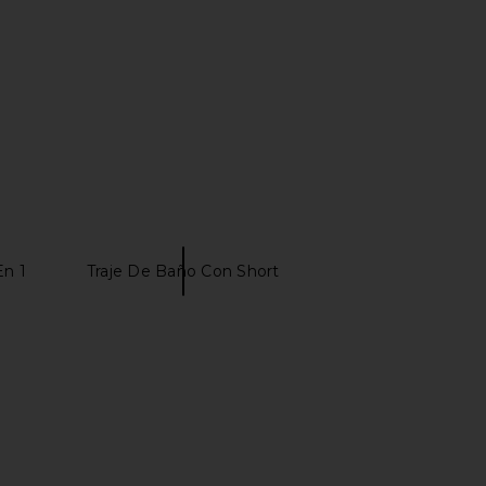
$72
En 1
Traje De Baño Con Short
Humanity Brynn Short in
superdown Jewelisa Short in White
Ritual
superdown
$48