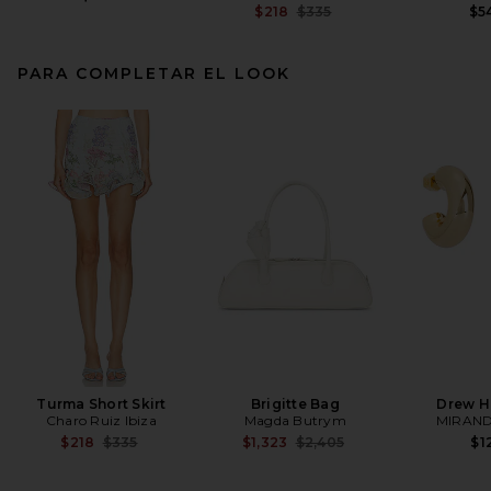
Previous price:
$218
$335
$5
PARA COMPLETAR EL LOOK
Turma Short Skirt
Brigitte Bag
Drew H
Charo Ruiz Ibiza
Magda Butrym
MIRAND
Previous price:
Previous price:
$218
$335
$1,323
$2,405
$1