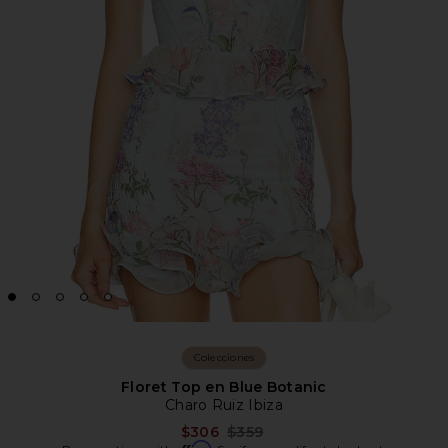
Colecciones
Floret Top en Blue Botanic
Charo Ruiz Ibiza
Previous price:
$306
$359
Affirm