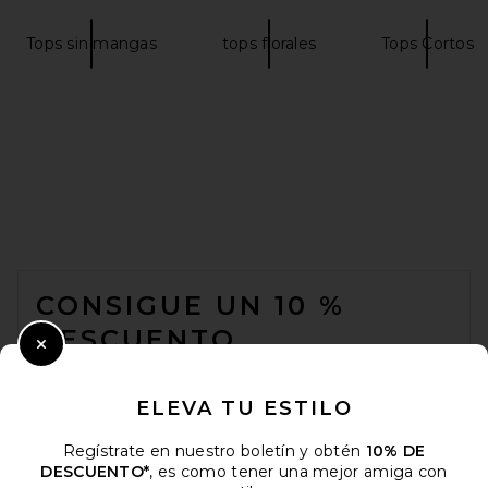
Tops sin mangas
tops florales
Tops Cortos
FOOTER
CONSIGUE UN 10 %
DESCUENTO
Close Modal
Cuando se suscribe a nuestro boletín enviando su correo
electrónico. Puede retirarse en cualquier momento.
política de
ELEVA TU ESTILO
privacidad
Regístrate en nuestro boletín y obtén
10% DE
Email Address
DESCUENTO*
, es como tener una mejor amiga con