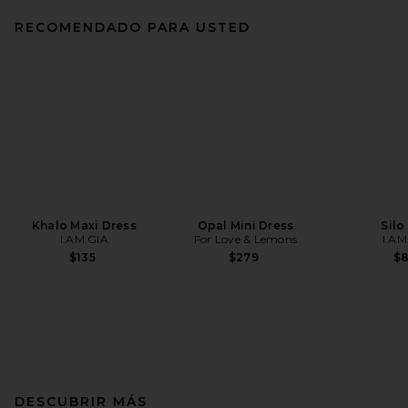
RECOMENDADO PARA USTED
Khalo Maxi Dress
Opal Mini Dress
Silo
I.AM.GIA
For Love & Lemons
I.AM
$135
$279
$
DESCUBRIR MÁS