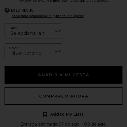
Pay over time with
. See if you qualify at checkout.
ES ESTRECHO
considera seleccionar alguna talla superior
Talla
Color
AÑADIR A MI CESTA
CÓMPRALO AHORA
Add to My Lists
Entrega estimada:07 de ago. - 08 de ago.