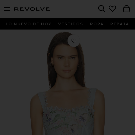
menu - shows more content
Revolve, Apparel & Fashion
Search
LO NUEVO DE HOY
VESTIDOS
ROPA
REBAJA
Favorito Floret Top en Blue Botanic