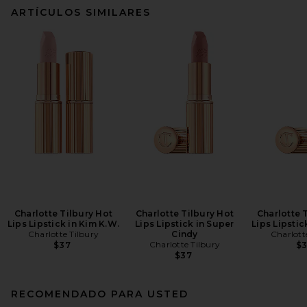
ARTÍCULOS SIMILARES
Charlotte Tilbury Hot
Charlotte Tilbury Hot
Charlotte 
Lips Lipstick in Kim K.W.
Lips Lipstick in Super
Lips Lipstick
Charlotte Tilbury
Cindy
Charlott
Charlotte Tilbury
$37
$
$37
RECOMENDADO PARA USTED