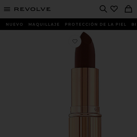
menu - shows more content
Revolve, Apparel & Fashion
Search
NUEVO
MAQUILLAJE
PROTECCIÓN DE LA PIEL
B
Favorito BARRA LABIOS K.I.S.S.I.N.