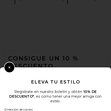
FOOTER
CONSIGUE UN 10 %
DESCUENTO
Close Modal
Cuando se suscribe a nuestro boletín enviando su correo
electrónico. Puede retirarse en cualquier momento.
política de
ELEVA TU ESTILO
privacidad
Regístrate en nuestro boletín y obtén
10% DE
Email Address
DESCUENTO*
, es como tener una mejor amiga con
estilo.
Sign Up
Dirección de correo