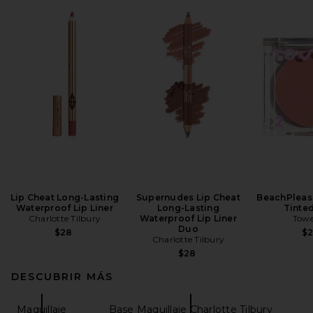
Lip Cheat Long-Lasting
Supernudes Lip Cheat
BeachPleas
Waterproof Lip Liner
Long-Lasting
Tinte
Charlotte Tilbury
Waterproof Lip Liner
Towe
Duo
$28
$
Charlotte Tilbury
$28
DESCUBRIR MÁS
Maquillaje
Base Maquillaje Charlotte Tilbury