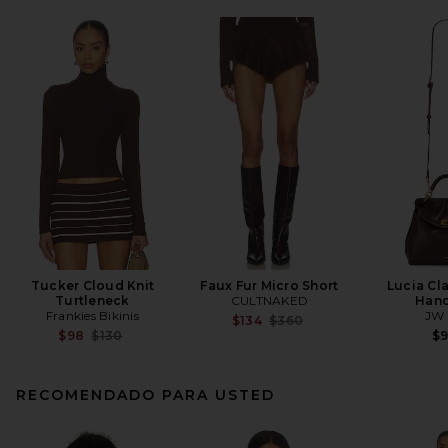
Tucker Cloud Knit
Faux Fur Micro Short
Lucia Cl
Turtleneck
CULTNAKED
Han
Frankies Bikinis
JW 
Previous price:
$134
$360
Previous price:
$98
$130
$
RECOMENDADO PARA USTED