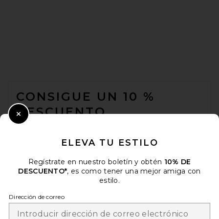
FOOTER
CONSIGUE UN 10 %
DESCUENTO
Close Modal
Cuando se suscribe a nuestro boletín enviando su correo
electrónico. Puede retirarse en cualquier momento.
política de
ELEVA TU ESTILO
privacidad
Regístrate en nuestro boletín y obtén
10% DE
Email Address
DESCUENTO*
, es como tener una mejor amiga con
estilo.
Sign Up
Dirección de correo