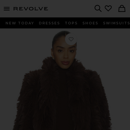
menu - shows more content
Revolve, Apparel & Fashion
Search
NEW TODAY
DRESSES
TOPS
SHOES
SWIMSUIT
Favorito ABRIGO DELIGHT