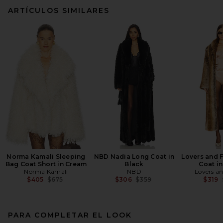
ARTÍCULOS SIMILARES
Norma Kamali Sleeping
NBD Nadia Long Coat in
Lovers and F
Bag Coat Short in Cream
Black
Coat i
Norma Kamali
NBD
Lovers an
Previous price:
Previous price:
$405
$675
$306
$359
$319
PARA COMPLETAR EL LOOK