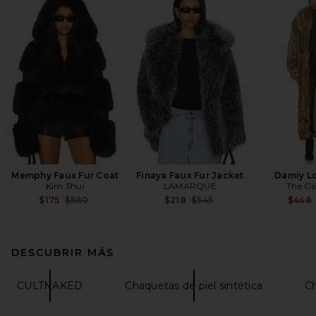
Memphy Faux Fur Coat
Finaya Faux Fur Jacket
Damiy L
Kim Shui
LAMARQUE
The G
Previous price:
Previous price:
$175
$580
$218
$545
$448
DESCUBRIR MÁS
CULTNAKED
Chaquetas de piel sintética
Ch