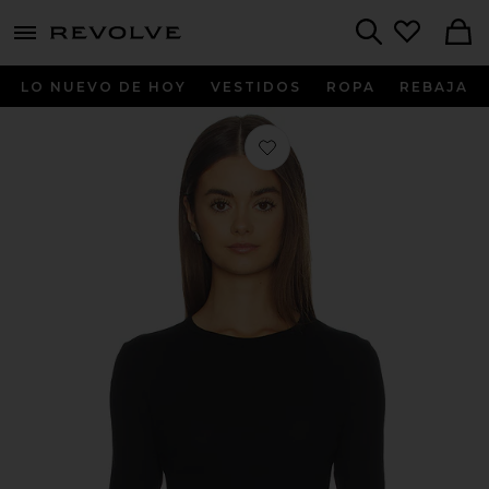
menu - shows more content
Revolve, Apparel & Fashion
Search
LO NUEVO DE HOY
VESTIDOS
ROPA
REBAJA
Favorito CAMISETA DE MANGA L