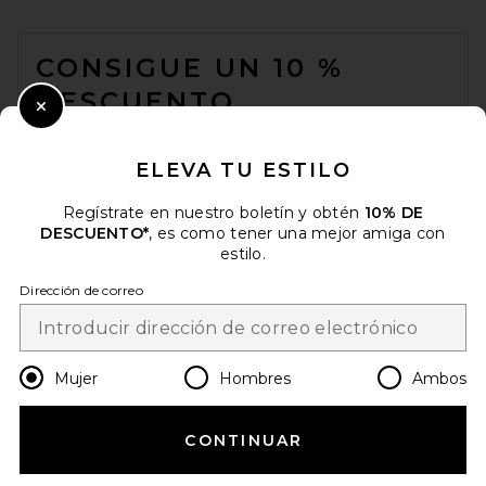
FOOTER
CONSIGUE UN 10 %
DESCUENTO
Close Modal
Cuando se suscribe a nuestro boletín enviando su correo
electrónico. Puede retirarse en cualquier momento.
política de
ELEVA TU ESTILO
privacidad
Regístrate en nuestro boletín y obtén
10% DE
Email Address
DESCUENTO*
, es como tener una mejor amiga con
estilo.
Sign Up
Dirección de correo
es
USD
Change Country Regions Preferences
Mujer
Hombres
Ambos
CONTINUAR
¡AYÚDANOS A MEJORAR!
Haz una breve encuesta sobre la visita de hoy.
¡Vamos!