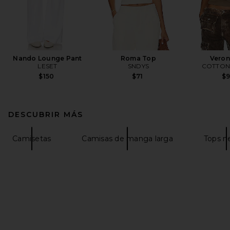
Nando Lounge Pant
Roma Top
Veron
LESET
SNDYS
COTTON 
$150
$71
$
DESCUBRIR MÁS
Camisetas
Camisas de manga larga
Tops n