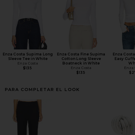
Enza Costa Supima Long
Enza Costa Fine Supima
Enza Cost
Sleeve Tee in White
Cotton Long Sleeve
Easy Cuff
Enza Costa
Boatneck in White
Wh
Enza Costa
Enza 
$135
$135
$2
PARA COMPLETAR EL LOOK