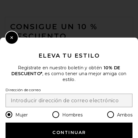
FOOTER
CONSIGUE UN 10 %
DESCUENTO
Close Modal
Cuando se suscribe a nuestro boletín enviando su correo
electrónico. Puede retirarse en cualquier momento.
política de
ELEVA TU ESTILO
privacidad
Regístrate en nuestro boletín y obtén
10% DE
Email Address
DESCUENTO*
, es como tener una mejor amiga con
estilo.
Sign Up
Dirección de correo
es
USD
Change Country Regions Preferences
Mujer
Hombres
Ambos
CONTINUAR
¡AYÚDANOS A MEJORAR!