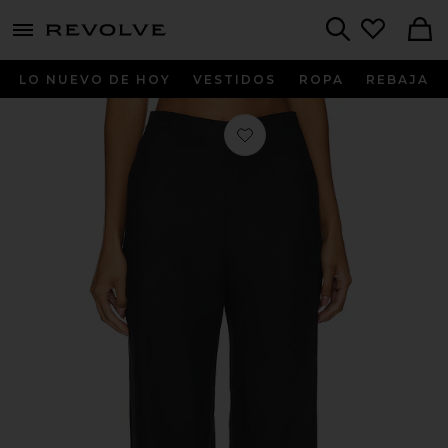
menu - shows more content
Revolve, Apparel & Fashion
Search
LO NUEVO DE HOY
VESTIDOS
ROPA
REBAJA
Favorito PANTALÓN ILRIDE