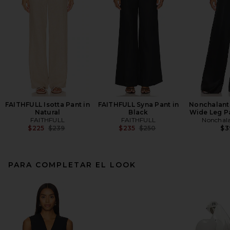
FAITHFULL Isotta Pant in
FAITHFULL Syna Pant in
Nonchalant 
Natural
Black
Wide Leg Pa
FAITHFULL
FAITHFULL
Nonchala
Previous price:
Previous price:
$225
$239
$235
$250
$3
PARA COMPLETAR EL LOOK