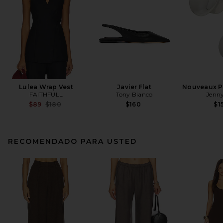
Lulea Wrap Vest
Javier Flat
Nouveaux Pu
FAITHFULL
Tony Bianco
Jenny
Previous price:
$89
$180
$160
$1
RECOMENDADO PARA USTED