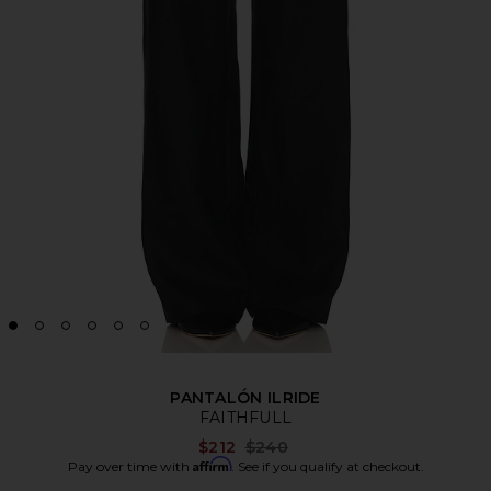
PANTALÓN ILRIDE
FAITHFULL
Previous price:
$212
$240
Affirm
Pay over time with
. See if you qualify at checkout.