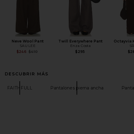
Neve Wool Pant
Twill Everywhere Pant
Octayvia 
SAU LEE
Enza Costa
S
Previous price:
$246
$410
$295
$2
DESCUBRIR MÁS
FAITHFULL
Pantalones pierna ancha
Panta