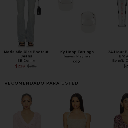
Maria Mid Rise Bootcut
Ky Hoop Earrings
24-Hour B
Jeans
Heaven Mayhem
Brow
EB Denim
Benefit 
$92
Previous price:
$228
$285
$
RECOMENDADO PARA USTED