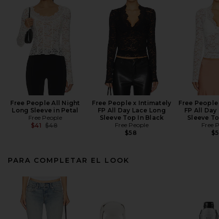
Free People All Night
Free People x Intimately
Free People 
Long Sleeve in Petal
FP All Day Lace Long
FP All Day
Free People
Sleeve Top In Black
Sleeve To
Previous price:
Free People
Free 
$41
$48
$58
$
PARA COMPLETAR EL LOOK