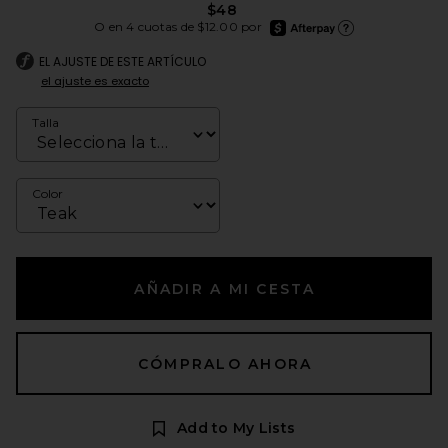
$48
afterpay
O en 4 cuotas de $12.00 por
Más información de Aft
EL AJUSTE DE ESTE ARTÍCULO
el ajuste es exacto
Talla
Color
AÑADIR A MI CESTA
CÓMPRALO AHORA
Add to My Lists