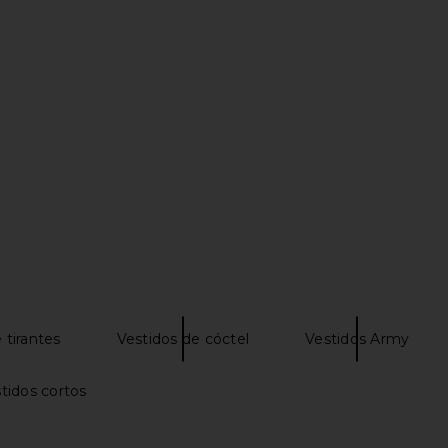
a Gown in
Katie May X Revolve Tango Dress in
Lovers and 
Sage
H
li
Katie May
Lov
$102
$225
Previous price:
Previous price:
 tirantes
Vestidos de cóctel
Vestidos Army
stidos cortos