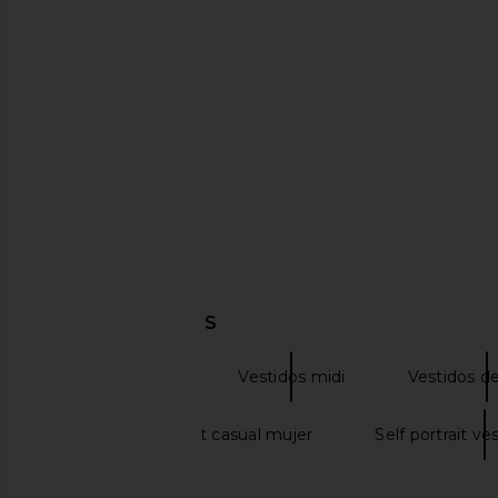
Steve Madden Vita Dress in
Norma Kamali Dian
Chocolate Martini
Celadon
Steve Madden
Norma Kama
$109
$174
$275
DESCUBRIR MÁS
HEARTLOOM
Vestidos midi
Vestidos de
Dress code smart casual mujer
Self portrait ve