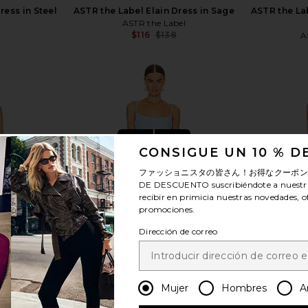
ress in Steel
ASTR the Label Elain Dress in Sage
ASTR the Lab
ASTR the Label
$116
$138
A
Previous price:
ver más
CONSIGUE UN 10 % 
ファッショニスタの皆さん！お得なクーポ
DE DESCUENTO
suscribiéndote a nuestr
recibir en primicia nuestras novedades, o
promociones.
Dirección de correo
Mujer
Hombres
A