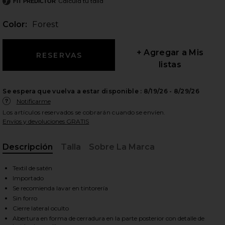
Calcula tu talla
FIT PREDICTOR
Color:
Forest
ientes diapositivas
+ Agregar a Mis
listas
Se espera que vuelva a estar disponible :
8/19/26 - 8/29/26
Notificarme
Los artículos reservados se cobrarán cuando se envíen.
Envíos y devoluciones GRATIS
Descripción
Talla
Sobre La Marca
, Cu
Textil de satén
Importado
Se recomienda lavar en tintorería
Sin forro
iew 2 of 3 VESTIDO LAUREL in Forest
view
Cierre lateral oculto
Abertura en forma de cerradura en la parte posterior con detalle de