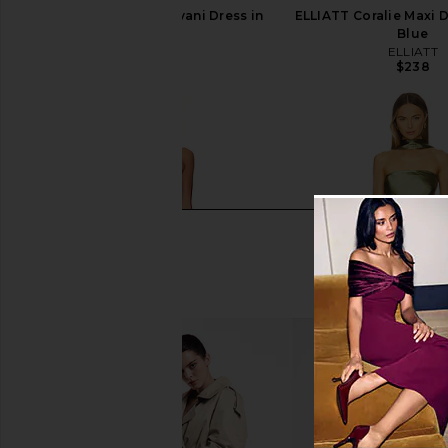
SNDYS x REVOLVE Avani Dress in
ELLIATT Coralie Maxi D
Pear
Blue
SNDYS
ELLIATT
$135
$238