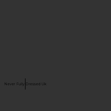
Friends Liliana Gown in
ELLIATT Astrid Dress in Multi
unter Green
ELLIATT
$251
ers and Friends
$250
Never Fully Dressed Uk