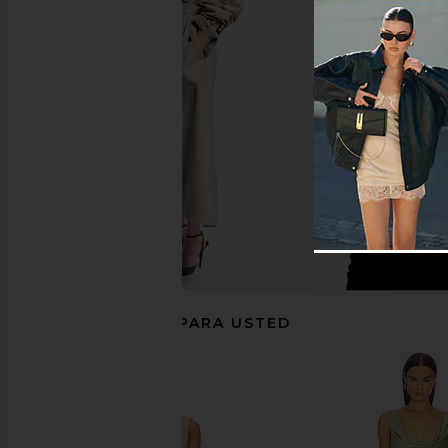
LIONESS 1999 Maxi in Navy
SNDYS Angelina Nec
LIONESS
Dress in Oli
$89
SNDYS
$110
RECOMENDADO PARA USTED