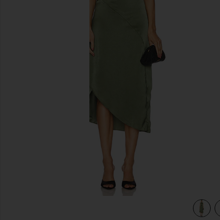
diapositivas anteriores
view 4 of 3 VESTIDO LAUREL in Forest