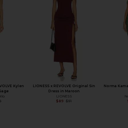
ss in Gold
SNDYS Skin Maxi Dress in Olive
ELLIATT X 
SNDYS
$100
EVOLVE Kylen
LIONESS x REVOLVE Original Sin
Norma Kamal
 Sage
Dress in Maroon
llo
LIONESS
N
8
$89
$91
Previous price:
Previous price: