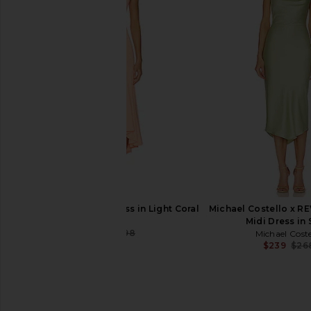
ASTR the Label Blythe Dress in
ELLIATT Cassini Dre
Coral Multi
ELLIATT
$189
ASTR the Label
$164
GUIZIO Daye Midi Dress in Light Coral
Michael Costello x R
GUIZIO
Midi Dress in
$187
$198
Michael Coste
Previous price:
$239
$26