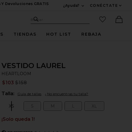
s Y Devoluciones GRATIS
¿Ayuda?
CONÉCTATE
Expandir Para Informac
Sitio de búsqueda
artículos fav
Buscar
Ther
ES
TIENDAS
HOT LIST
REBAJA
VESTIDO LAUREL
H
bran
HEARTLOOM
$103
$158
Prev
Plea
Talla:
Guía de tallas
¿No encuentras tu talla?
XS
S
M
L
XL
Size:
Size:
Size:
Size:
Size:
¡Solo queda 1!