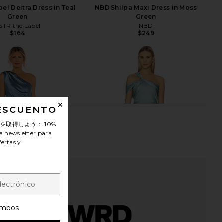
el Deitra Dress in Teal
NBD Shilpa Maxi Dress in Moss
Green
Green
STR the Label
NBD
$164
$249
DESCUENTO
ンを取得しよう：
10%
a newsletter para
fertas y
mbos