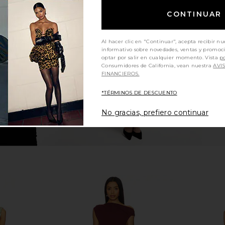
k Tie Maxi
Bardot Adoni Mesh Midi Dress in
ELLIATT C
CONTINUAR
ve
Cornflower
Bardot
$149
Al hacer clic en "Continuar", acepta recibir nu
informativo sobre novedades, ventas y promoc
optar por salir en cualquier momento. Vista
po
Consumidores de California, vean nuestra
AVI
FINANCIEROS.
*TÉRMINOS DE DESCUENTO
No gracias, prefiero continuar