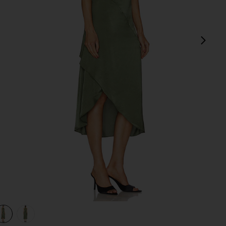
sigu
view 1 of 3 VESTIDO LAUREL in Forest
v