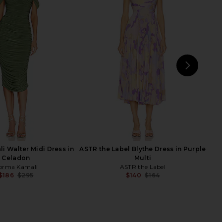
REVOLVE Gwenyth Dress
superdown Juliet Midi Dress in
in Orchid
Oxblood
ELLIATT
superdown
$207
$88
NEXT
E
i Walter Midi Dress in
ASTR the Label Blythe Dress in Purple
Celadon
Multi
orma Kamali
ASTR the Label
$186
$295
$140
$164
Previous price:
Previ