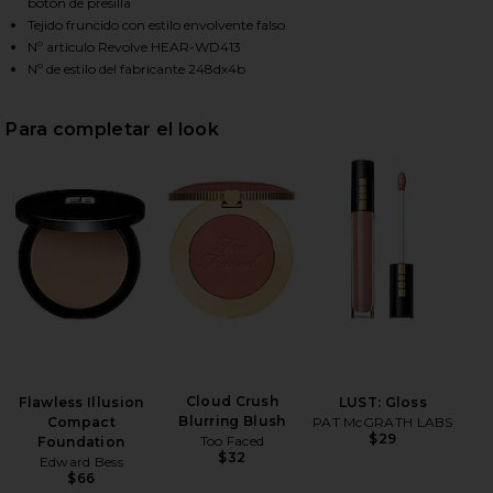
botón de presilla
Tejido fruncido con estilo envolvente falso.
Nº artículo Revolve HEAR-WD413
HARE LAUREL DRESS IN FOREST ON FACEBOOK (OPE
HARE LAUREL DRESS IN FOREST ON TWITTER (OPEN
HARE LAUREL DRESS IN FOREST ON PINTEREST (OP
Nº de estilo del fabricante 248dx4b
Para completar el look
Cloud Crush
Flawless Illusion
LUST: Gloss
Blurring Blush
Compact
PAT McGRATH LABS
$29
Too Faced
Foundation
$32
Edward Bess
$66