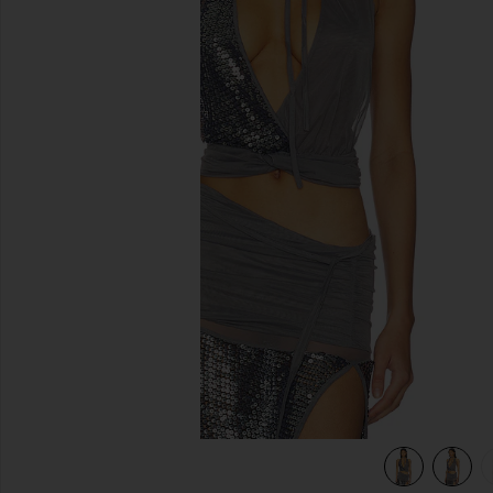
diapositivas anteriores
view 5 of 5 Sequin Mesh Twist Top in Grey