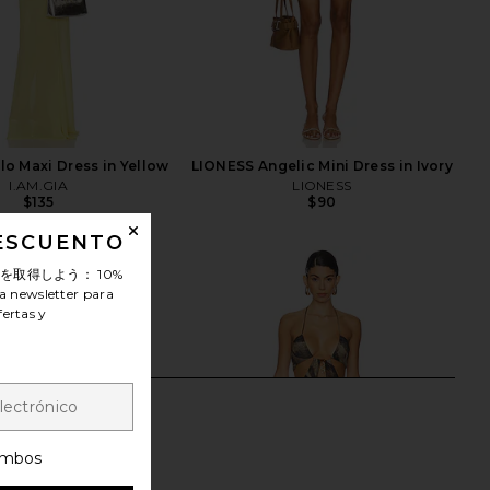
lo Maxi Dress in Yellow
LIONESS Angelic Mini Dress in Ivory
I.AM.GIA
LIONESS
$135
$90
DESCUENTO
ンを取得しよう：
10%
a newsletter para
fertas y
mbos