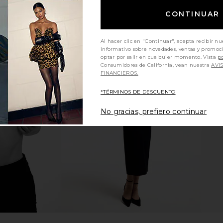
CONTINUAR
Al hacer clic en "Continuar", acepta recibir nu
informativo sobre novedades, ventas y promoc
optar por salir en cualquier momento. Vista
po
Consumidores de California, vean nuestra
AVI
FINANCIEROS.
rim Wrap Tie
I.AM.GIA Ellery Top in Bei
Jaded
te
I.AM.GIA
Embellishe
*TÉRMINOS DE DESCUENTO
$85
n
No gracias, prefiero continuar