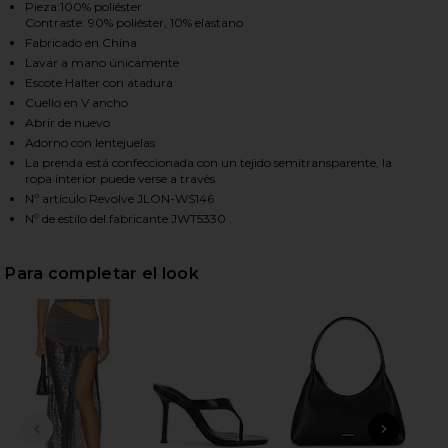
Pieza:100% poliéster
Contraste: 90% poliéster, 10% elastano
Fabricado en China
HARE SEQUIN MESH TWIST TOP IN GREY ON FACEBO
HARE SEQUIN MESH TWIST TOP IN GREY ON TWITTE
HARE SEQUIN MESH TWIST TOP IN GREY ON PINTER
Lavar a mano únicamente
Escote Halter con atadura
Cuello en V ancho
Abrir de nuevo
Adorno con lentejuelas
La prenda está confeccionada con un tejido semitransparente, la
ropa interior puede verse a través
Nº artículo Revolve JLON-WS146
Nº de estilo del fabricante JWT5330
Para completar el look
DIAPOSITIVA ANTERIOR
SIGU