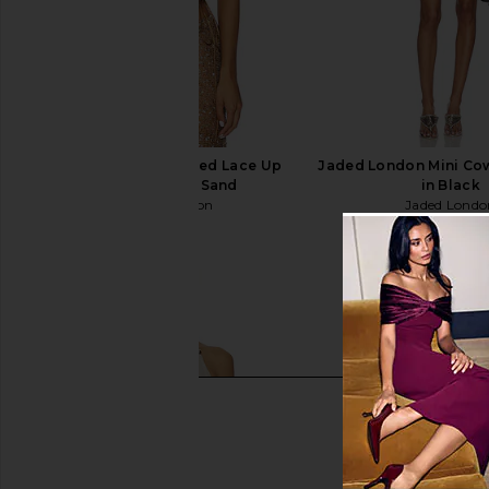
Jaded London Draped Lace Up
Jaded London Mini Cow
Corset Top in Sand
in Black
Jaded London
Jaded Londo
$170
$195