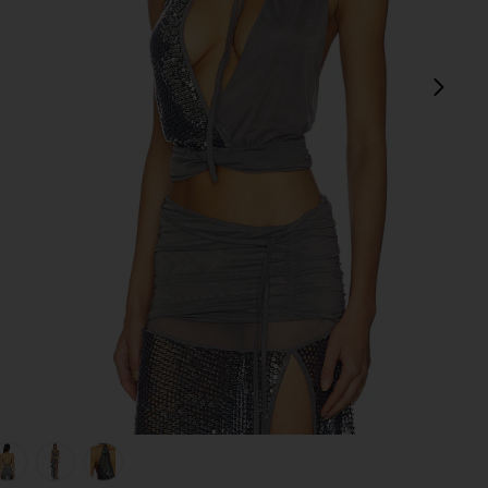
sigu
view 1 of 5 Sequin Mesh Twist Top in Grey
v