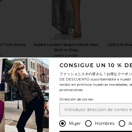
l Trim Dress
Jaded London Sequin Mesh Maxi
I.AM.GIA Kha
Skirt in Grey
n
Jaded London
$190
CONSIGUE UN 10 % 
ファッショニスタの皆さん！お得なクーポ
DE DESCUENTO
suscribiéndote a nuestr
recibir en primicia nuestras novedades, o
promociones.
Dirección de correo
ver más
Mujer
Hombres
A