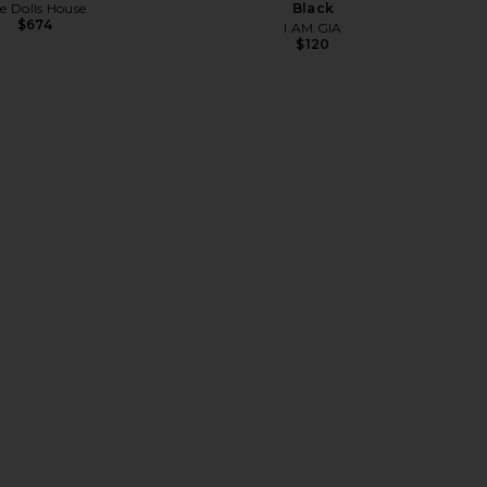
e Dolls House
Black
$674
I.AM.GIA
$120
me Halter Top in Baby
Jaded London Draped Lace Up
Blue
Corset in Black
LIONESS
Jaded London
$65
$170