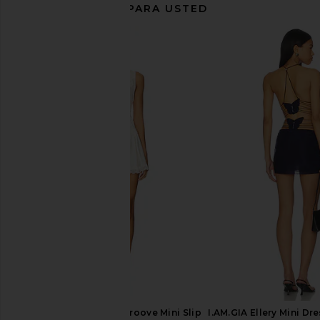
RECOMENDADO PARA USTED
LIONESS Esme Halter Top in Dark
Jaded London String
Olive
Backless Top i
LIONESS
Jaded Londo
$65
$100
Free People In This Groove Mini Slip
I.AM.GIA Ellery Mini Dr