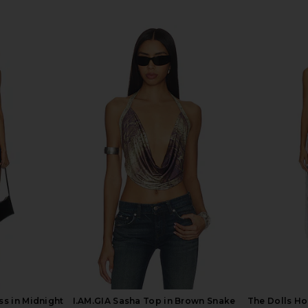
s Attached
I.AM.GIA Ellery Maxi Dress in Gold
Jaded Lond
n Grey
I.AM.GIA
With Seq
$125
n
ess in Midnight
I.AM.GIA Sasha Top in Brown Snake
The Dolls Ho