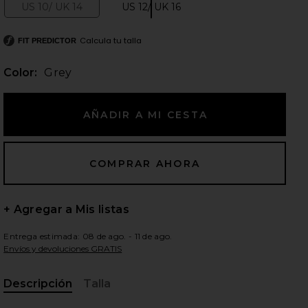
US 10/ UK 14
US 12/ UK 16
Size:
Size:
Calcula tu talla
FIT PREDICTOR
ientes diapositivas
Color:
Grey
+ Agregar a Mis listas
Entrega estimada: 08 de ago. - 11 de ago.
Envíos y devoluciones GRATIS
iew 2 of 5 Sequin Mesh Twist Top in Grey
Descripción
Talla
view
, Cu