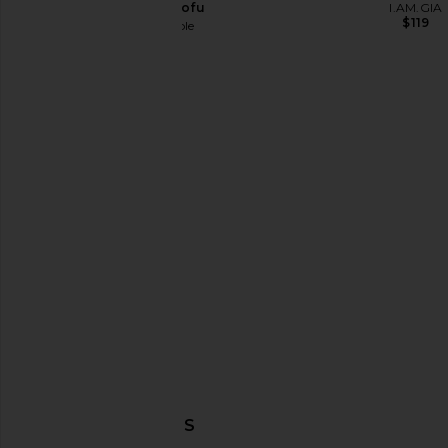
Dress in Tofu
I.AM.GIA
$119
Free People
$118
NBD The Kaycee Mini Dress in
superdown Katsia Mi
Leopard Print
Chartreus
NBD
superdown
$228
$74
DESCUBRIR MÁS