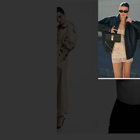
Jaded London Strappy Halter Top
Jaded London Metal T
in Metallic Gold
Top in Whi
Jaded London
Jaded Londo
$95
$145