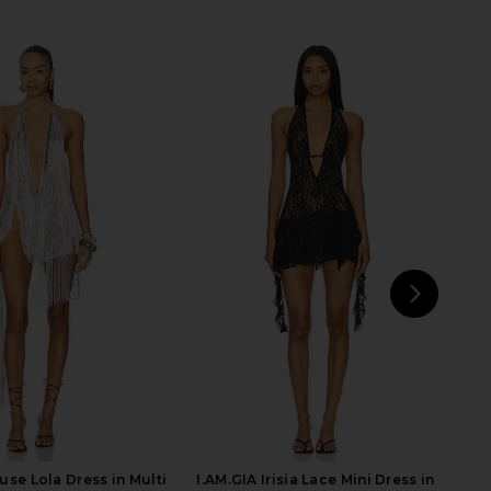
on Draped Chiffon Top
superdown Crimson Mini Dress in
uin Panels in Gold
Green
Jaded London
superdown
$100
$82
NEXT
sup
use Lola Dress in Multi
I.AM.GIA Irisia Lace Mini Dress in