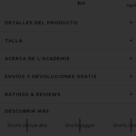
$26
Ago
DETALLES DEL PRODUCTO
Amanda Uprichard x
REVOLVE Reeves Short in
Ivory
TALLA
Amanda Uprichard
Precio anterior:
$162
$172
ACERCA DE L'ACADEMIE
ENVÍOS Y DEVOLUCIONES GRATIS
RATINGS & REVIEWS
DESCUBRIR MÁS
Shorts cintura alta
Shorts jogger
Shorts Co