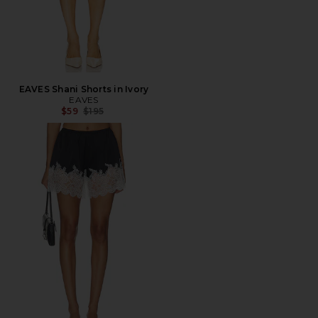
EAVES Shani Shorts in Ivory
EAVES
Precio anterior:
$59
$195