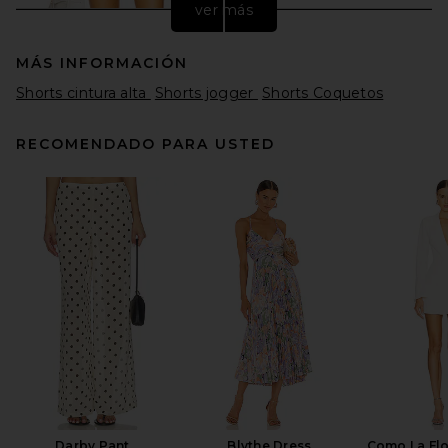
ver más
MÁS INFORMACIÓN
Shorts cintura alta
Shorts jogger
Shorts Coquetos
RECOMENDADO PARA USTED
LPA Clara Mini Skort in Ivory
LPA
Precio anterior:
$142
$159
Darby Pant
Blythe Dress
Como La Flo