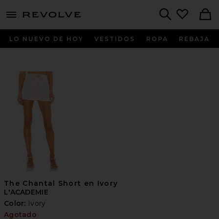
menu - shows more content
Revolve, Apparel & Fashion
Search
LO NUEVO DE HOY
VESTIDOS
ROPA
REBAJA
The Chantal Short en Ivory
L'ACADEMIE
Color:
Ivory
Agotado