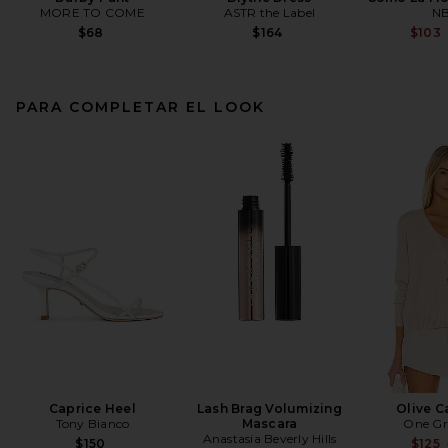
MORE TO COME
ASTR the Label
N
$68
$164
$103
PARA COMPLETAR EL LOOK
SNDYS Tammi Lace Short in
Hazel
SNDYS
$89
Caprice Heel
Lash Brag Volumizing
Olive C
Tony Bianco
Mascara
One Gr
Anastasia Beverly Hills
$150
$125