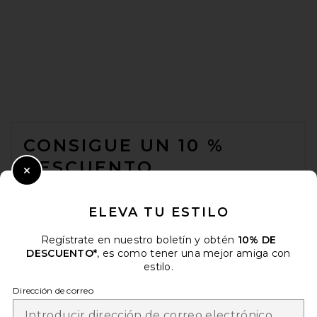
Amanda Uprichard Amoretta
Shorts in Ivory
Amanda Uprichard
$163
FOOTER
CONSIGUE UN 10 %
DESCUENTO
Close Modal
Cuando se suscribe a nuestro boletín enviando su correo
electrónico. Puede retirarse en cualquier momento.
política de
ELEVA TU ESTILO
privacidad
Regístrate en nuestro boletín y obtén
10% DE
Email Address
DESCUENTO*
, es como tener una mejor amiga con
estilo.
Sign Up
Dirección de correo