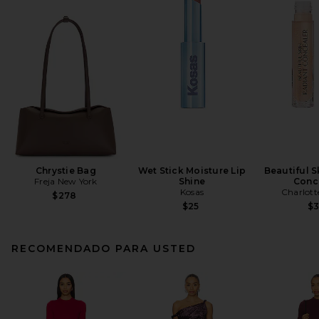
Chrystie Bag
Wet Stick Moisture Lip
Beautiful S
Freja New York
Shine
Conc
Kosas
Charlott
$278
$25
$
RECOMENDADO PARA USTED