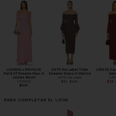
LIONESS x REVOLVE
ASTR the Label Tilde
LSPACE Carr
Field Of Dreams Maxi in
Sweater Dress in Walnut
San
Cameo Blush
ASTR the Label
LSP
LIONESS
Previous price:
$32
$148
$29
$109
PARA COMPLETAR EL LOOK