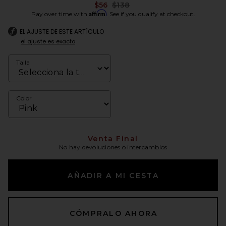
Previous price:
$56
$138
Affirm
Pay over time with
. See if you qualify at checkout.
EL AJUSTE DE ESTE ARTÍCULO
el ajuste es exacto
Talla
Color
Venta Final
No hay devoluciones o intercambios
AÑADIR A MI CESTA
CÓMPRALO AHORA