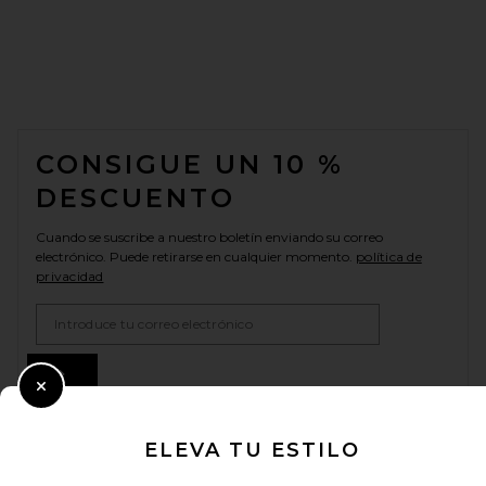
FOOTER
CONSIGUE UN 10 %
DESCUENTO
Cuando se suscribe a nuestro boletín enviando su correo
electrónico. Puede retirarse en cualquier momento.
política de
privacidad
Email Address
Sign Up
Close Modal
ELEVA TU ESTILO
es
USD
Change Country Regions Preferences