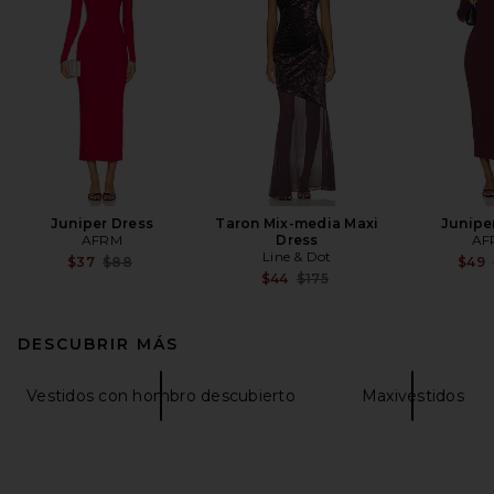
Juniper Dress
Taron Mix-media Maxi
Junipe
AFRM
Dress
AF
Line & Dot
Previous price:
$37
$88
$49
Previous price:
$44
$175
DESCUBRIR MÁS
Vestidos con hombro descubierto
Maxivestidos