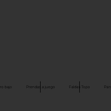
in Black
LIONESS Stars Align Mini Dress in
LIONESS Sta
Onyx
H
LIONESS
$79
iro bajo
Prendas a juego
Faldas Topo
Pan