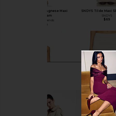
Lovers and Friends Agnese Maxi
SNDYS Tilde Maxi Sk
Skirt in Cream
SNDYS
$69
Lovers and Friends
$64
$168
Previous price: