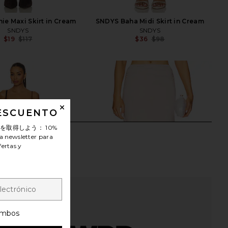
e Maxi Skirt in Cream
SNDYS Baha Midi Skirt in Cream
SNDYS
SNDYS
$19
$117
$36
$98
Previous price:
Previ
DESCUENTO
ンを取得しよう：
10%
a newsletter para
fertas y
mbos