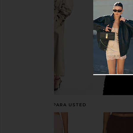
ALL THE WAYS Natalie Skirt Set in
NIA Selena Skirt 
White
NIA
$88
ALL THE WAYS
$90
RECOMENDADO PARA USTED