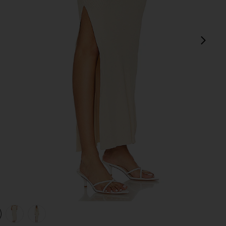
sigu
view 1 of 4 FALDA MAXI LOCKHEART in Taupe
v