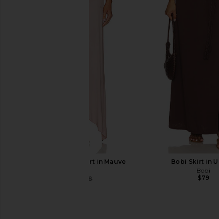
SNDYS Roma Top in Ivory
ALL THE WAYS Natalie 
SNDYS
Navy
$71
ALL THE WA
$90
NBD Myla Midi Skirt in Mauve
Bobi Skirt in 
NBD
Bobi
$79
$51
$148
Previous price: