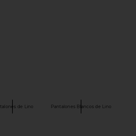
rs Align Midi Dress in
I.AM.GIA Khalo Maxi Dress in Yellow
oney Check
I.AM.GIA
$135
LIONESS
$100
talones de Lino
Pantalones Blancos de Lino