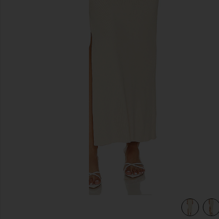
diapositivas anteriores
view 4 of 4 FALDA MAXI LOCKHEART in Taupe