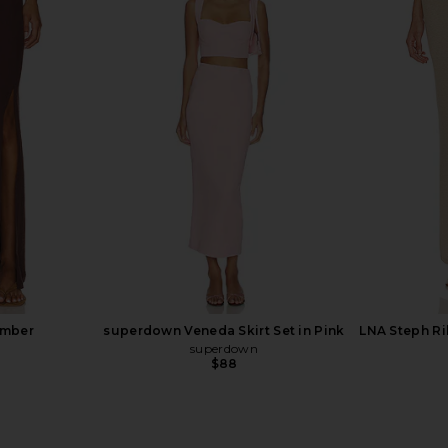
Skirt Set in
LIONESS Palisades Mini Skirt in
SNDYS La
Oyster
YS
LIONESS
$64
Umber
superdown Veneda Skirt Set in Pink
LNA Steph Ri
superdown
$88