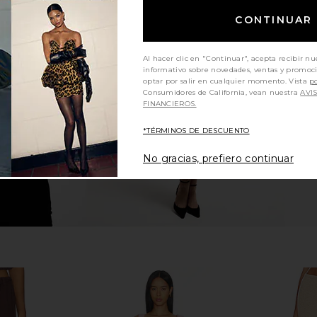
CONTINUAR
in Stone
SEVEN WONDERS Dulchie Maxi
Steve Ma
Skirt in Sand
Cho
Al hacer clic en "Continuar", acepta recibir nu
SEVEN WONDERS
informativo sobre novedades, ventas y promoc
$53
$85
optar por salir en cualquier momento. Vista
po
Previous price:
Consumidores de California, vean nuestra
AVI
FINANCIEROS.
*TÉRMINOS DE DESCUENTO
No gracias, prefiero continuar