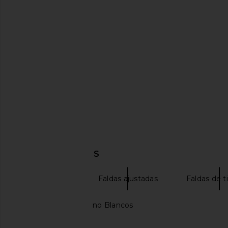
L'Academie Ramina Midi Knit Skirt
NIA Selena Skirt 
in Ivory
NIA
$88
L'Academie
$53
$189
Previous price:
DESCUBRIR MÁS
Maxi faldas
Faldas ajustadas
Faldas de t
Pantalones De Lino Blancos