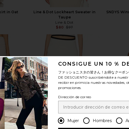
irt in Oat
Line & Dot Lockheart Sweater in
SNDYS Winni
Taupe
Line & Dot
$80
$97
Previous price:
CONSIGUE UN 10 % 
ver más
ファッショニスタの皆さん！お得なクーポ
DE DESCUENTO
suscribiéndote a nuestr
recibir en primicia nuestras novedades, o
promociones.
Dirección de correo
Mujer
Hombres
A