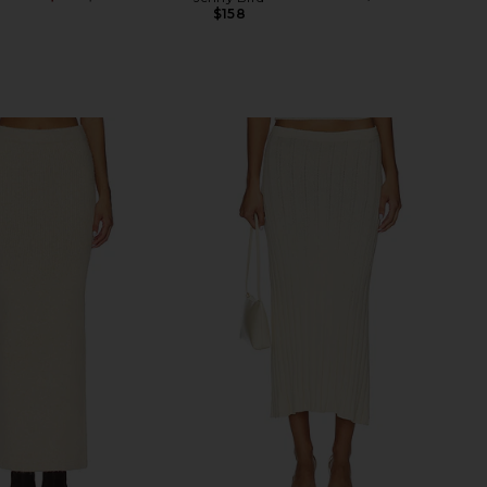
Previous price:
$158