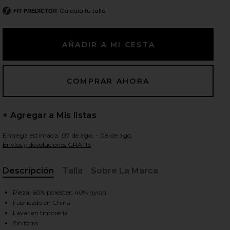
Calcula tu talla
FIT PREDICTOR
ientes diapositivas
+ Agregar a Mis listas
Entrega estimada: 07 de ago. - 08 de ago.
Envíos y devoluciones GRATIS
Descripción
Talla
Sobre La Marca
, Cu
Pieza: 60% poliéster, 40% nylon
Fabricado en China
iew 2 of 4 FALDA MAXI LOCKHEART in Taupe
vie
Lavar en tintorería
Sin forro