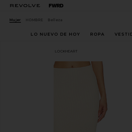
Mujer
HOMBRE
Belleza
LO NUEVO DE HOY
ROPA
VESTI
Line & Dot
FALDA MAXI LOCKHEART
favoritoLine & Dot Lockheart Maxi Skirt in Taupe