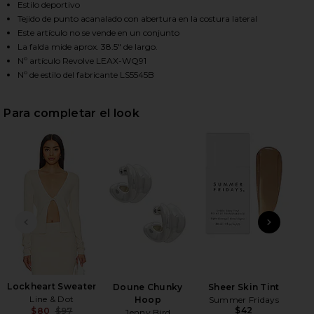
Estilo deportivo
Tejido de punto acanalado con abertura en la costura lateral
Este artículo no se vende en un conjunto
HARE LOCKHEART MAXI SKIRT IN TAUPE ON FACEBO
HARE LOCKHEART MAXI SKIRT IN TAUPE ON TWITTE
HARE LOCKHEART MAXI SKIRT IN TAUPE ON PINTER
La falda mide aprox. 38.5" de largo.
Nº artículo Revolve LEAX-WQ91
Nº de estilo del fabricante LS5545B
Para completar el look
DIAPOSITIVA ANTERIOR
SIGU
Lockheart Sweater
Shi
Doune Chunky
Sheer Skin Tint
Line & Dot
Hoop
Summer Fridays
$42
$80
$97
Jenny Bird