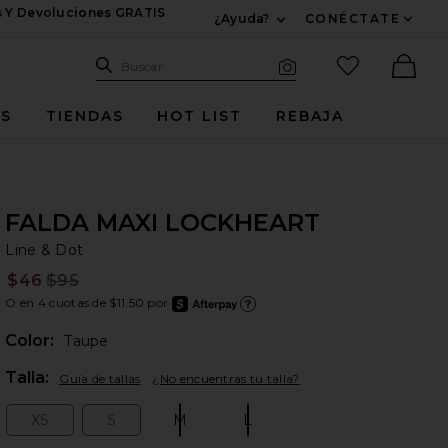
s Y Devoluciones GRATIS
¿Ayuda?
CONÉCTATE
Expandir Para Informac
Sitio de búsqueda
artículos fav
Buscar
Búsqueda visual
Ther
ES
TIENDAS
HOT LIST
REBAJA
FALDA MAXI LOCKHEART
Li
bran
Line & Dot
$46
$95
Prev
O en 4 cuotas de $11.50 por
after
Más i
Color:
Taupe
Plea
Talla:
Guía de tallas
¿No encuentras tu talla?
XS
S
M
L
Size:
Size:
Size:
Size: