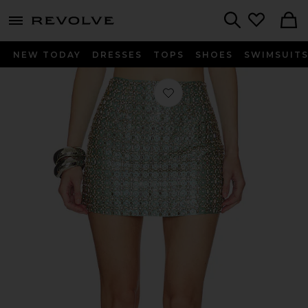
menu - shows more content
Revolve, Apparel & Fashion
Search
NEW TODAY
DRESSES
TOPS
SHOES
SWIMSUIT
Favorito FALDA SKIRT