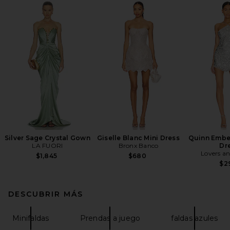
Silver Sage Crystal Gown
Giselle Blanc Mini Dress
Quinn Embel
LA FUORI
Bronx Banco
Dr
Lovers an
$1,845
$680
$2
DESCUBRIR MÁS
Minifaldas
Prendas a juego
faldas azules