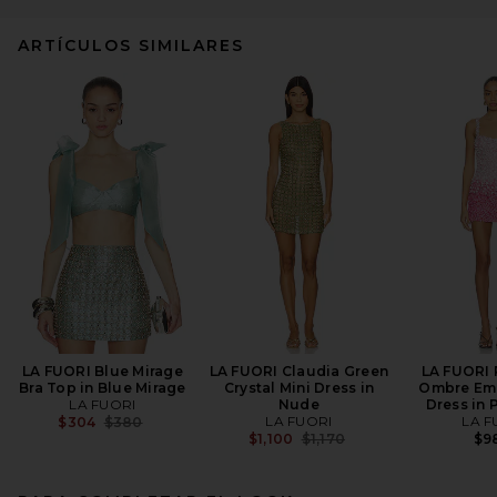
ARTÍCULOS SIMILARES
LA FUORI Blue Mirage
LA FUORI Claudia Green
LA FUORI 
Bra Top in Blue Mirage
Crystal Mini Dress in
Ombre Em
LA FUORI
Nude
Dress in 
Previous price:
LA FUORI
LA F
$304
$380
Previous price:
$1,100
$1,170
$9