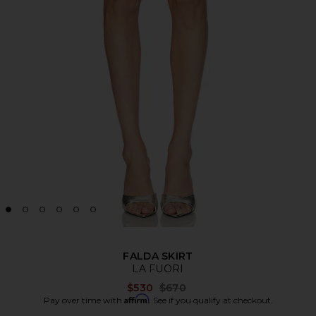
FALDA SKIRT
LA FUORI
Previous price:
$530
$670
Affirm
Pay over time with
. See if you qualify at checkout.