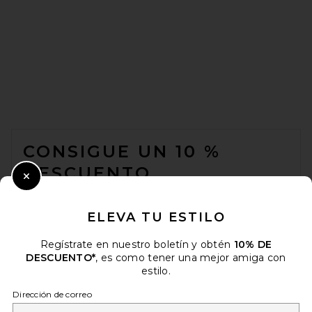
FOOTER
CONSIGUE UN 10 %
DESCUENTO
Close Modal
Cuando se suscribe a nuestro boletín enviando su correo
electrónico. Puede retirarse en cualquier momento.
política de
ELEVA TU ESTILO
privacidad
Regístrate en nuestro boletín y obtén
10% DE
Email Address
DESCUENTO*
, es como tener una mejor amiga con
estilo.
Sign Up
Dirección de correo