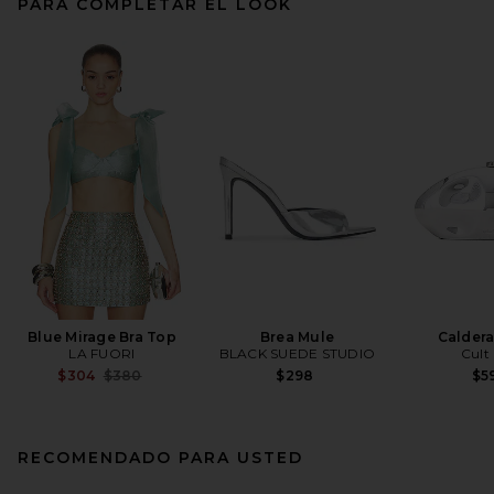
PARA COMPLETAR EL LOOK
Blue Mirage Bra Top
Brea Mule
Caldera
LA FUORI
BLACK SUEDE STUDIO
Cult
Previous price:
$304
$380
$298
$5
RECOMENDADO PARA USTED