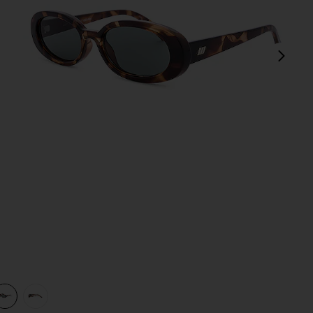
sigu
view 1 of 3 GAFAS DE SOL OUTTA LOVE in Tort & Green
v