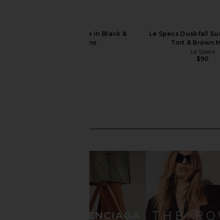
Le Specs Outta Love in Black &
Le Specs Duskfall Su
Smoke Mono
Tort & Brown 
Le Specs
Le Specs
$75
$90