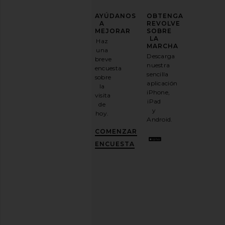
MEJORA
AYÚDANOS
OBTENGA
TU
A
REVOLVE
JUEGO
MEJORAR
SOBRE
DE
LA
Haz
MODA
MARCHA
una
Descarga
Le Specs Honey Pot Sunglasses in
Le Specs Pilferer in B
breve
Suscríbase
nuestra
Black & Brown Mono
Mono
encuesta
a
sencilla
Le Specs
Le Specs
sobre
nuestro
$75
$75
aplicación
la
boletín
iPhone,
visita
por
iPad
de
correo
y
hoy.
electrónico
Android.
y
CONSIGUE
COMENZAR
UN
10%
ENCUESTA
DESCUENTO
.
Es
como
tener
una
mejor
amiga
con
estilo.