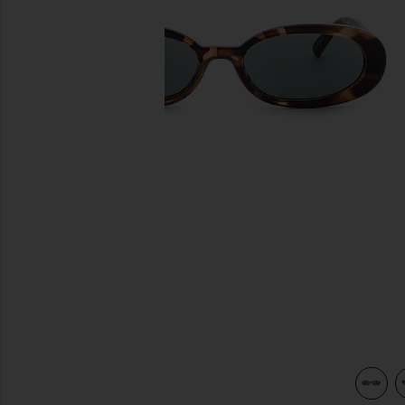
diapositivas anteriores
view 3 of 3 GAFAS DE SOL OUTTA LOVE in Tort & Green