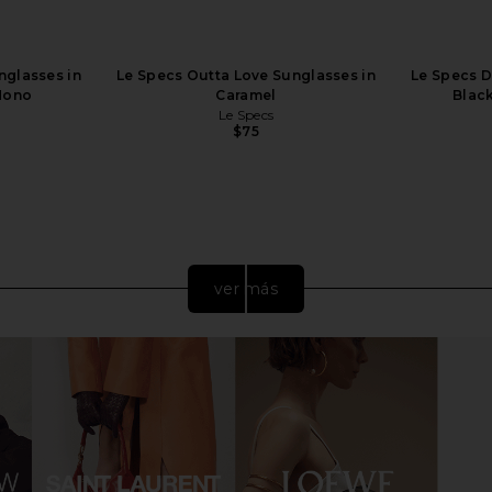
nglasses in
Le Specs Outta Love Sunglasses in
Le Specs D
Mono
Caramel
Blac
Le Specs
$75
ver más