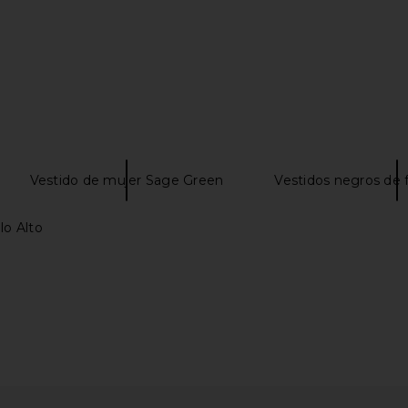
ress in Ivory
LIONESS Miami Vice Pant in
AIRE
Washed Ecru
LIONESS
$110
Vestido de mujer Sage Green
Vestidos negros de 
lo Alto