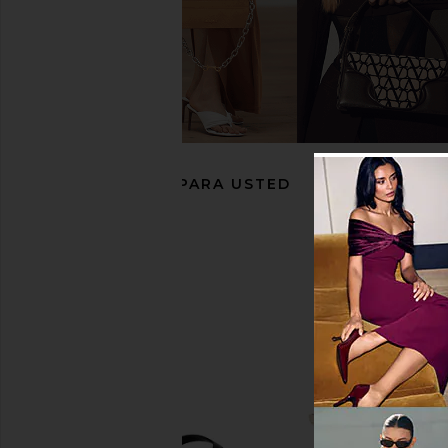
Le Specs Magnifique in Black &
AIRE Objective Sungla
Green Mono
& Brown Mo
Le Specs
AIRE
$85
$49
RECOMENDADO PARA USTED