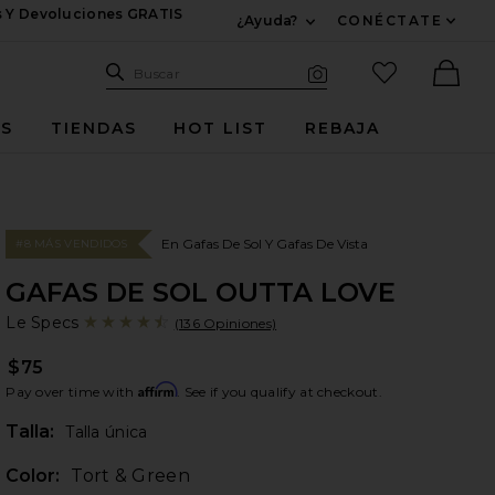
s Y Devoluciones GRATIS
¿Ayuda?
CONÉCTATE
Expandir Para Informac
Sitio de búsqueda
artículos fav
Buscar
Búsqueda visual
Ther
ES
TIENDAS
HOT LIST
REBAJA
En Gafas De Sol Y Gafas De Vista
#8 MÁS VENDIDOS
GAFAS DE SOL OUTTA LOVE
Le
bran
Le Specs
(136 Opiniones)
$75
Affirm
Pay over time with
. See if you qualify at checkout.
Plea
Talla:
Talla única
Color:
Tort & Green