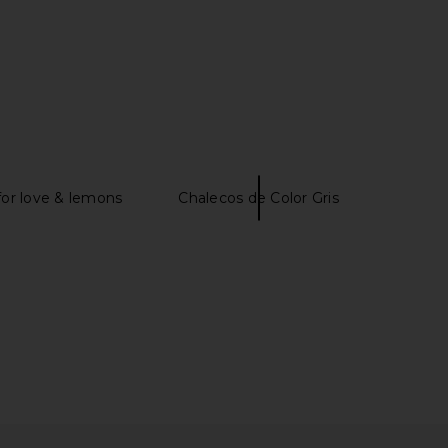
 Avior in Black
MORE TO COME Neve Mini Dress in
AIRE
Black Stripe
$49
MORE TO COME
$82
for love & lemons
Chalecos de Color Gris