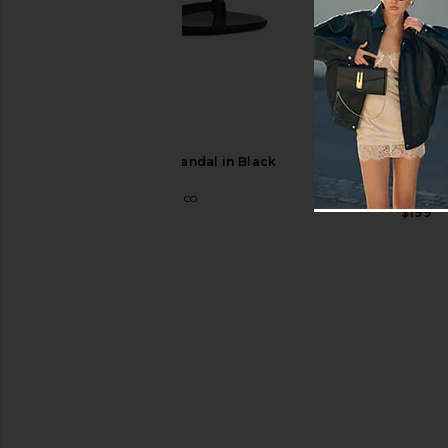
Heaven Mayhem Esme Sunglasses
Free People In This 
in Tortoise
Slip Dress in 
Heaven Mayhem
Free People
$175
$118
Tony Bianco Daisy Sandal in Black
FEMME LA Maeve S
Como
Champagn
Tony Bianco
FEMME L
$170
$199