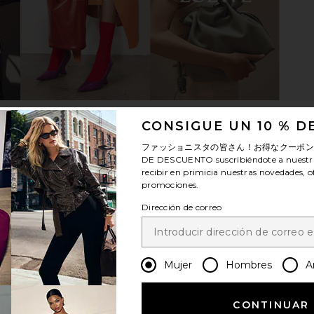
sses in Gold
SHEVOKE Zulu Sunglasses in Black
Ray-Ban Ova
no
SHEVOKE
$180
CONSIGUE UN 10 % 
ファッショニスタの皆さん！お得なクーポ
DE DESCUENTO
suscribiéndote a nuestr
recibir en primicia nuestras novedades, o
promociones.
Dirección de correo
Mujer
Hombres
A
CONTINUAR