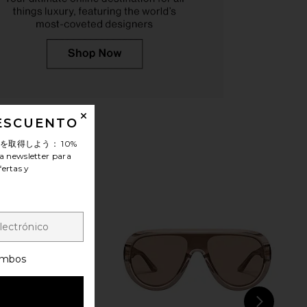
l Sunglasses in Havana
Le Specs Outta Love in Cookie Tort
Ray-Ban
& Smokey Brown Mono
$160
Le Specs
$75
DESCUENTO
ンを取得しよう：
10%
a newsletter para
fertas y
mbos