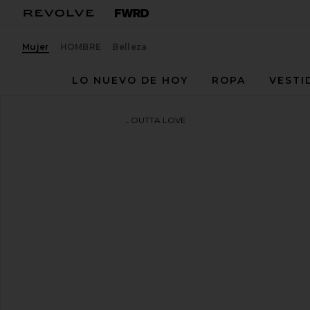
Mujer
HOMBRE
Belleza
LO NUEVO DE HOY
ROPA
VESTI
Le Specs
GAFAS DE SOL OUTTA LOVE
favoritoLe Specs Outta Love in Tort & Green