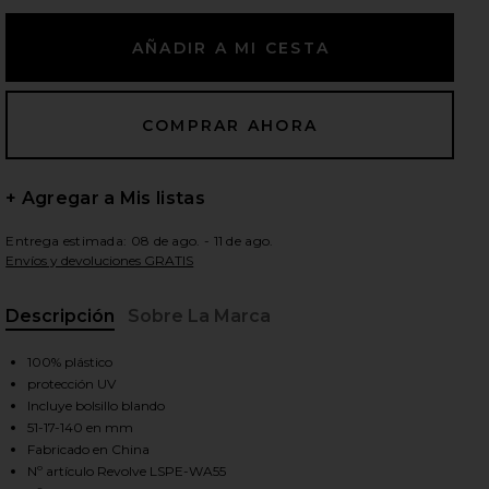
ientes diapositivas
+ Agregar a Mis listas
Entrega estimada: 08 de ago. - 11 de ago.
Envíos y devoluciones GRATIS
Descripción
Sobre La Marca
100% plástico
protección UV
Incluye bolsillo blando
51-17-140 en mm
iew 2 of 3 GAFAS DE SOL OUTTA LOVE in Tort & Green
view
Fabricado en China
Nº artículo Revolve LSPE-WA55