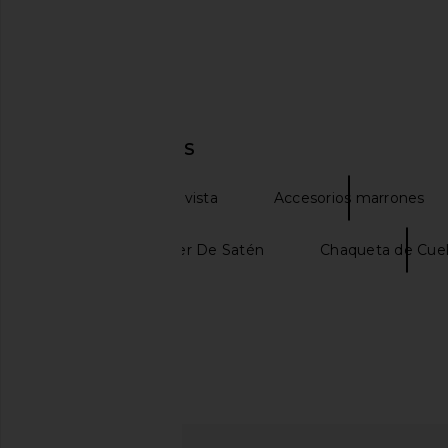
I.AM.GIA Khalo Maxi Dress in Yellow
LIONESS Angelic Mini D
I.AM.GIA
LIONESS
$135
$90
DESCUBRIR MÁS
Gafas de sol y de vista
Accesorios marrones
Chaqueta Bomber De Satén
Chaqueta de Cuel