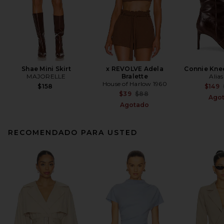
Shae Mini Skirt
x REVOLVE Adela
Connie Kne
MAJORELLE
Bralette
Alia
House of Harlow 1960
$158
$149
Previous price:
$39
$88
Ago
Agotado
RECOMENDADO PARA USTED