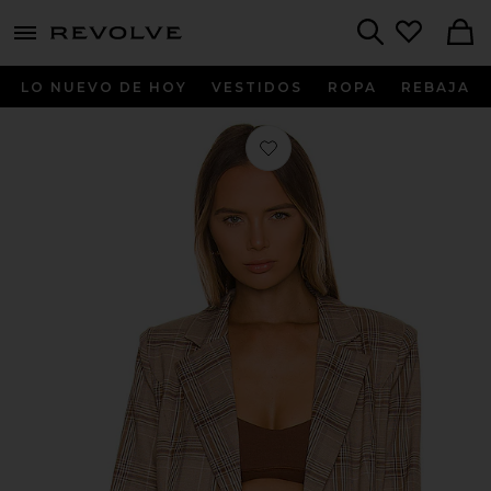
menu - shows more content
Revolve, Apparel & Fashion
Search
LO NUEVO DE HOY
VESTIDOS
ROPA
REBAJA
Favorito Rhea Blazer en Tan Plaid