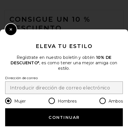
FOOTER
CONSIGUE UN 10 %
DESCUENTO
Close Modal
Cuando se suscribe a nuestro boletín enviando su correo
electrónico. Puede retirarse en cualquier momento.
política de
ELEVA TU ESTILO
privacidad
Regístrate en nuestro boletín y obtén
10% DE
Email Address
DESCUENTO*
, es como tener una mejor amiga con
estilo.
Sign Up
Dirección de correo
es
USD
Change Country Regions Preferences
Mujer
Hombres
Ambos
CONTINUAR
¡AYÚDANOS A MEJORAR!