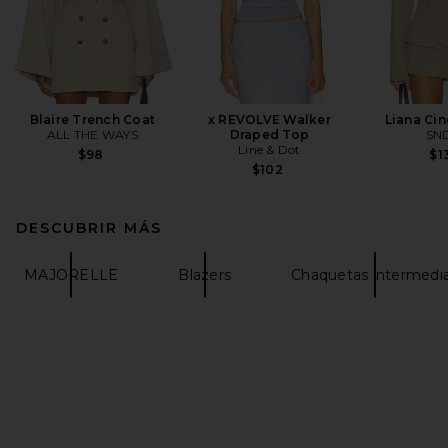
Blaire Trench Coat
x REVOLVE Walker
Liana Cin
ALL THE WAYS
Draped Top
SN
Line & Dot
$98
$1
$102
DESCUBRIR MÁS
MAJORELLE
Blazers
Chaquetas intermedi