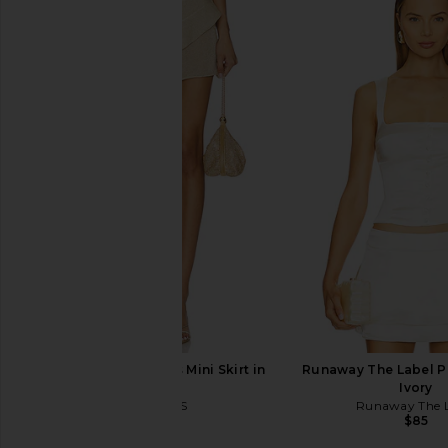
With Jean Sharni Top in Off White
Kenzo Balloon Skirt
With Jean
Kenzo
$144
$268
$68
LIONESS Palisades Mini Skirt in
Runaway The Label P
Oyster
Ivory
LIONESS
Runaway The L
$64
$85