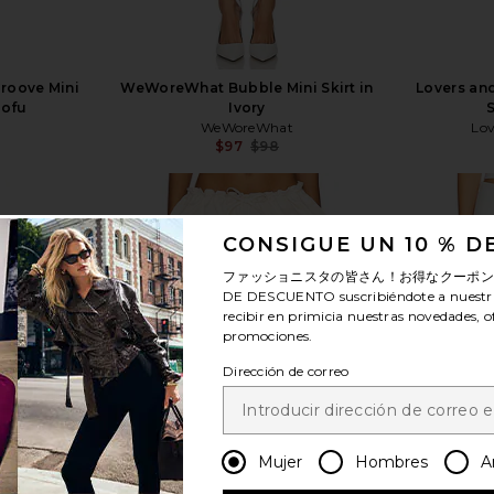
Groove Mini
WeWoreWhat Bubble Mini Skirt in
Lovers and
Tofu
Ivory
S
WeWoreWhat
Lov
$97
$98
Previous price:
CONSIGUE UN 10 % 
ファッショニスタの皆さん！お得なクーポ
DE DESCUENTO
suscribiéndote a nuestr
ver más
recibir en primicia nuestras novedades, o
promociones.
Dirección de correo
Mujer
Hombres
A