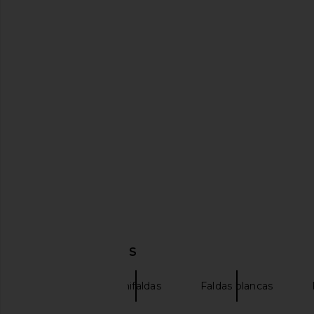
GUIZIO Aylin Mini Skirt in White
Lovers and Friends
GUIZIO
MacDonald Valerie Ski
$128
Lovers and Fri
$150
$168
DESCUBRIR MÁS
Miaou
Minifaldas
Faldas blancas