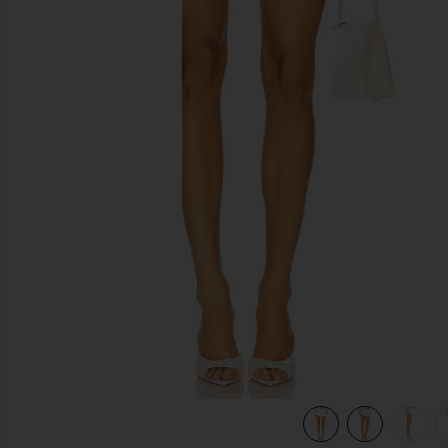
diapositivas anteriores
view 6 of 6 FALDA GRACE in Dove