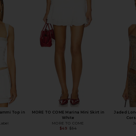
 in Multi
LOBA Ella Mini Skirt in Barely Pink
Solid & Stri
LOBA
$130
5
S
Previous price:
ammi Top in
MORE TO COME Marina Mini Skirt in
Jaded Lon
White
Cors
abel
MORE TO COME
J
$49
$54
Previous price: