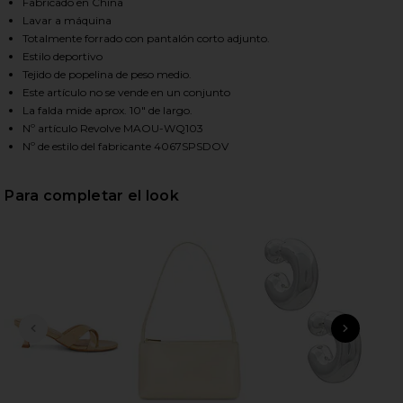
Fabricado en China
Lavar a máquina
Totalmente forrado con pantalón corto adjunto.
HARE GRACE SKIRT IN DOVE ON FACEBOOK (OPENS 
HARE GRACE SKIRT IN DOVE ON TWITTER (OPENS I
HARE GRACE SKIRT IN DOVE ON PINTEREST (OPENS
Estilo deportivo
Tejido de popelina de peso medio.
Este artículo no se vende en un conjunto
La falda mide aprox. 10" de largo.
Nº artículo Revolve MAOU-WQ103
Nº de estilo del fabricante 4067SPSDOV
Para completar el look
DIAPOSITIVA ANTERIOR
SIGU
2
Se
Be