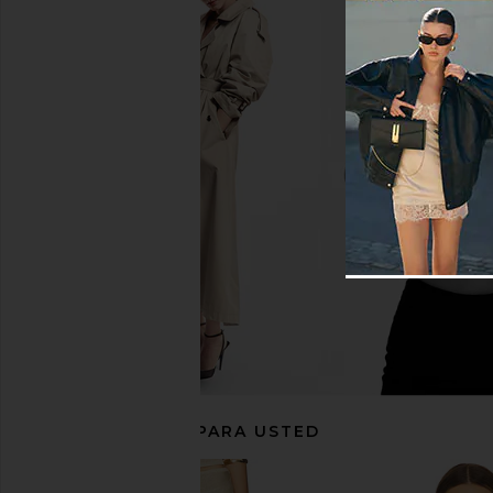
Camila Coelho Luz Mini Skirt in
MAJORELLE Ann Mini Dr
White
MAJORELL
$178
Camila Coelho
$148
$178
Previous price:
RECOMENDADO PARA USTED