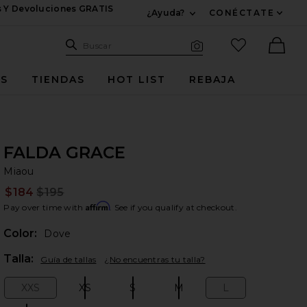
s Y Devoluciones GRATIS
¿Ayuda?
CONÉCTATE
Expandir Para Informac
Sitio de búsqueda
artículos fav
Buscar
Búsqueda visual
Ther
ES
TIENDAS
HOT LIST
REBAJA
FALDA GRACE
Mi
bran
Miaou
$184
$195
Prev
Affirm
Pay over time with
. See if you qualify at checkout.
Color:
Dove
Plea
Talla:
Guía de tallas
¿No encuentras tu talla?
XXS
XS
S
M
L
Size:
Size:
Size:
Size:
Size: