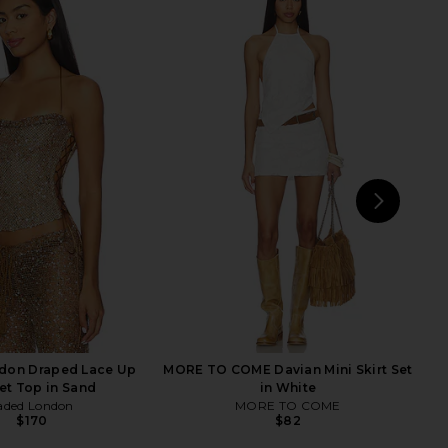
ped The Celeste Skirt in
GUIZIO Floriane Mini Skirt With
Brule
Short in Baby Blue
olid & Striped
GUIZIO
$208
$109
$128
Previous price:
NEXT
s
don Draped Lace Up
MORE TO COME Davian Mini Skirt Set
et Top in Sand
in White
aded London
MORE TO COME
$170
$82