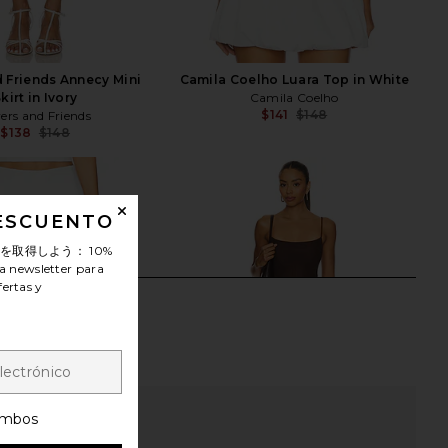
 Friends Annecy Mini
Camila Coelho Luara Top in White
kirt in Ivory
Camila Coelho
$141
$148
ers and Friends
Previ
$138
$148
Previous price:
DESCUENTO
ンを取得しよう：
10%
a newsletter para
fertas y
mbos