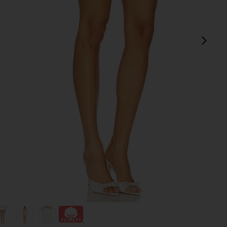
sigu
view 1 of 6 FALDA GRACE in Dove
v