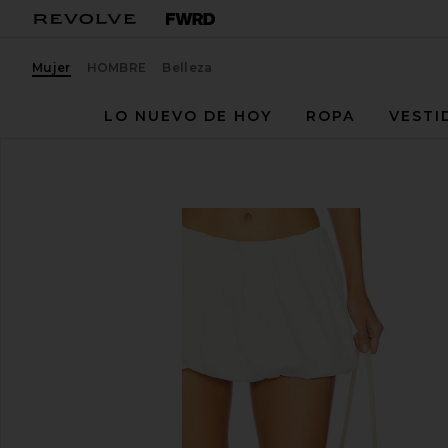
Mujer
HOMBRE
Belleza
LO NUEVO DE HOY
ROPA
VESTI
Miaou
FALDA GRACE
favoritoMiaou Grace Skirt in Dove