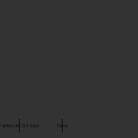
 x Maggie
Yuhan Wang Satin Balloon Skirt in
MAJORELLE J
rt in Black
Rose Print
in Brown
ends
Yuhan Wang
$209
$348
Previous price:
Previous price:
Faldas de tiro bajo
Feria