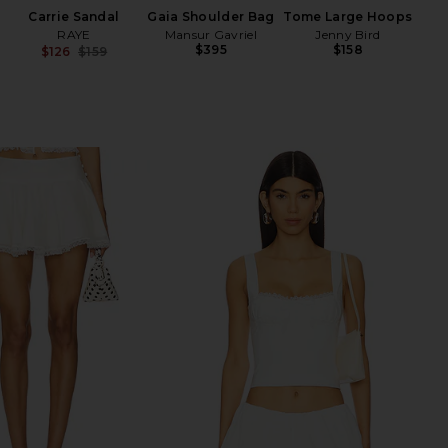
Carrie Sandal
Gaia Shoulder Bag
Tome Large Hoops
RAYE
Mansur Gavriel
Jenny Bird
$395
$158
$126
$159
Previous price: