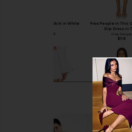
Tularosa Twyla Mini Skirt in White
Free People In This 
Tularosa
Slip Dress in 
$102
$188
Free People
Previous price:
$118