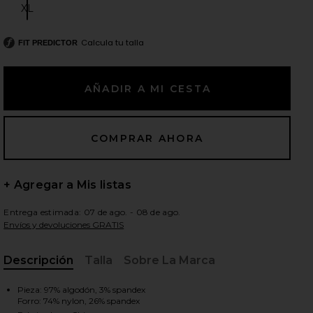
XL
Size:
Calcula tu talla
FIT PREDICTOR
ientes diapositivas
+ Agregar a Mis listas
Entrega estimada: 07 de ago. - 08 de ago.
Envíos y devoluciones GRATIS
Descripción
Talla
Sobre La Marca
, Cu
iew 2 of 6 FALDA GRACE in Dove
view
Pieza: 97% algodón, 3% spandex
Forro: 74% nylon, 26% spandex