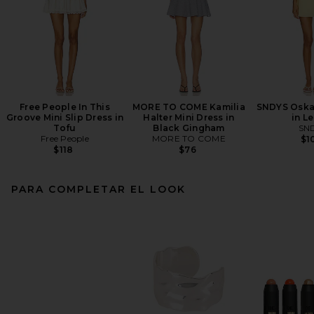
Free People In This
MORE TO COME Kamilia
SNDYS Oskar
Groove Mini Slip Dress in
Halter Mini Dress in
in L
Tofu
Black Gingham
SN
Free People
MORE TO COME
$1
$118
$76
PARA COMPLETAR EL LOOK