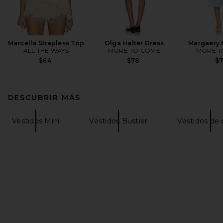
Marcella Strapless Top
Olga Halter Dress
Margaery 
ALL THE WAYS
MORE TO COME
MORE T
$64
$78
$
DESCUBRIR MÁS
Vestidos Mini
Vestidos Bustier
Vestidos de 