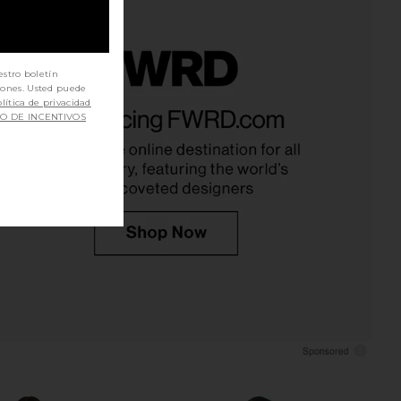
estro boletín
iones. Usted puede
on Plunge Mini Dress
Tularosa Parisa Maxi Dress in
lítica de privacidad
Jaded London
Camel
SO DE INCENTIVOS
$170
Tularosa
$239