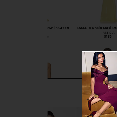
NBD The Donyale Gown in Green
I.AM.GIA Khalo Maxi Dr
NBD
I.AM.GIA
$135
$197
$228
Previous price: