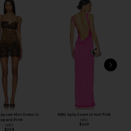
gelina Maxi Dress in
Jaded London Fringe Dress in Khaki
Black
Jaded London
$155
NBD
$278
NEXT
NBD
aycee Mini Dress in
NBD Ayla Gown in Hot Pink
opard Print
NBD
$249
NBD
$228