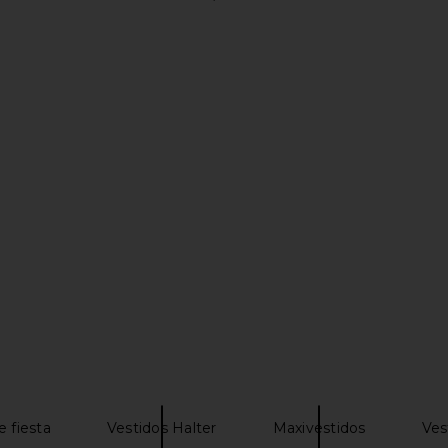
et Dress in
NBD Aurora Mini Dress in Navy
Norma Kamal
ti
NBD
Halt
$169
N
e fiesta
Vestidos Halter
Maxivestidos
Ves