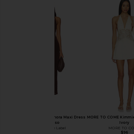
I.AM.GIA Simone Maxi Dress in
NBD Meena Maxi Dre
Black
Green
I.AM.GIA
NBD
$135
$269
Runaway The Label Enora Maxi Dress
MORE TO COME Kimmie 
in Espresso
Ivory
Runaway The Label
MORE TO C
$132
$96