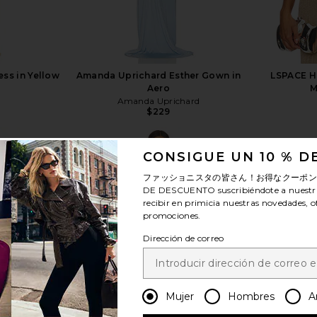
ess in Yellow
Amanda Uprichard Esther Gown in
LSPACE He
Aero
M
Amanda Uprichard
$229
CONSIGUE UN 10 % 
ファッショニスタの皆さん！お得なクーポ
DE DESCUENTO
suscribiéndote a nuestr
recibir en primicia nuestras novedades, o
ver más
promociones.
Dirección de correo
Mujer
Hombres
A