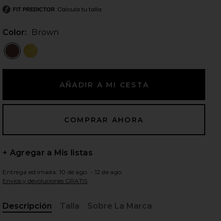
Calcula tu talla
FIT PREDICTOR
Color:
Brown
ientes diapositivas
+ Agregar a Mis listas
Entrega estimada: 10 de ago. - 12 de ago.
Envíos y devoluciones GRATIS
iew 2 of 3 VESTIDO LARGO THE DONYALE in Brown
vie
Descripción
Talla
Sobre La Marca
, Cu