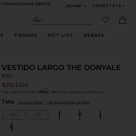
s Y Devoluciones GRATIS
¿Ayuda?
CONÉCTATE
Expandir Para Informac
Sitio de búsqueda
artículos fav
Buscar
Ther
ES
TIENDAS
HOT LIST
REBAJA
VESTIDO LARGO THE DONYALE
N
bran
NBD
$215
$228
Prev
Affirm
Pay over time with
. See if you qualify at checkout.
Plea
Talla:
Guía de tallas
¿No encuentras tu talla?
XXS
XS
S
M
L
Size:
Size:
Size:
Size:
Size:
XL
Size: