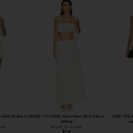
ss in Moss
1XBLUE Maxi Dress in Orchid Stripe
NBD The An
1XBLUE
$286
Mini Dress in
MORE TO COME Mora Maxi Skirt Set in
NBD The K
White
Le
OME
MORE TO COME
$118