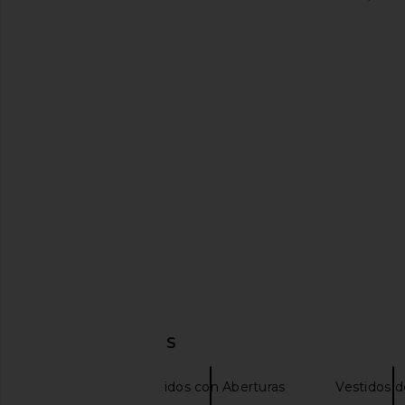
Ancora Kleos Dress in Black
retrofete Dania Croch
Ancora
Metallic Mul
$195
$207
retrofete
Previous price:
$448
DESCUBRIR MÁS
NBD
Vestidos con Aberturas
Vestidos d