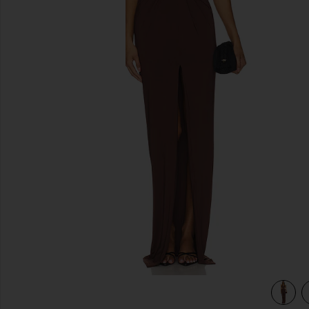
diapositivas anteriores
view 4 of 3 VESTIDO LARGO THE DONYALE in Brown