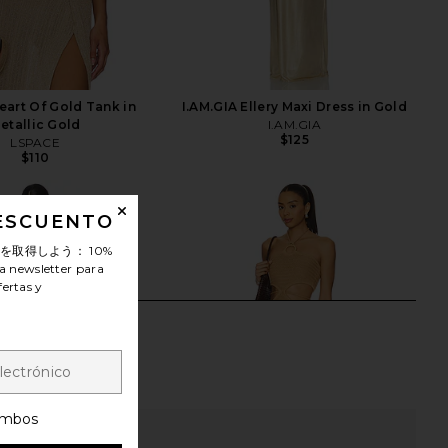
art Of Gold Tank in
I.AM.GIA Ellery Maxi Dress in Gold
etallic Gold
I.AM.GIA
$125
LSPACE
$110
DESCUENTO
ンを取得しよう：
10%
a newsletter para
fertas y
mbos