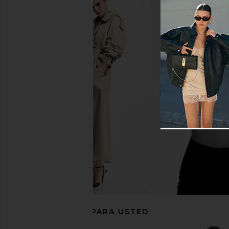
Baobab Blade Dress in Marble Ivory
Lovers and Friends Fa
Baobab
Pear Gree
$301
$320
Lovers and Fri
Previous price:
$268
RECOMENDADO PARA USTED