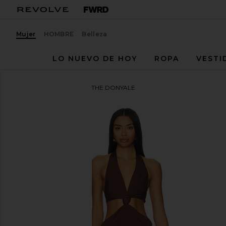
Mujer
HOMBRE
Belleza
LO NUEVO DE HOY
ROPA
VESTI
NBD
VESTIDO LARGO THE DONYALE
favoritoNBD The Donyale Gown in Brown