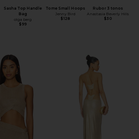
Sasha Top Handle
Tome Small Hoops
Rubor 3 tonos
Be
Bag
Jenny Bird
Anastasia Beverly Hills
$128
$30
olga berg
$99