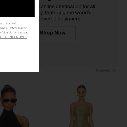
525 America
Runaway The Label
$79
$89
estro boletín
iones. Usted puede
lítica de privacidad
SO DE INCENTIVOS
 Jewels Cross Front
I.AM.GIA Khalo Maxi Dress in Yellow
ysuit in White
I.AM.GIA