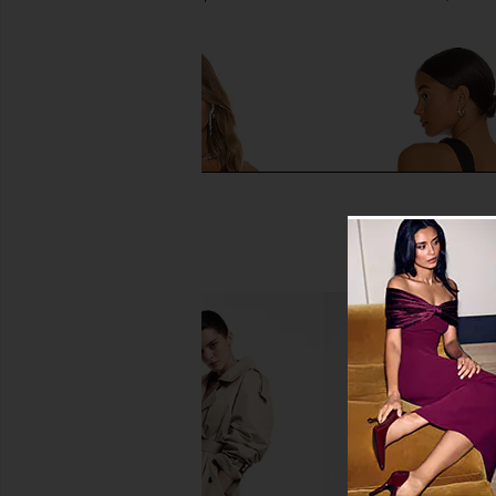
$64
superdown Marianna Halter Top in
superdown Bailee On
Gold
Bodysuit in B