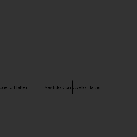
over Top in Ivory
NBD
$169
amila Coelho
$149
$158
Previous price:
Cuello Halter
Vestido Con Cuello Halter
ndon Draped Lace Up
Jaded London Fringe Dress in Khaki