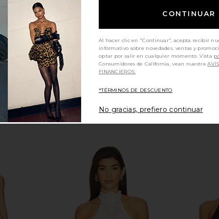
superdown
$64
CONTINUAR
Al hacer clic en "Continuar", acepta recibir nu
informativo sobre novedades, ventas y promoc
optar por salir en cualquier momento. Vista
po
Consumidores de California, vean nuestra
AVI
FINANCIEROS.
*TÉRMINOS DE DESCUENTO
No gracias, prefiero continuar
ni Dress in
Susana Monaco Cross Front
superdown
Gathered Top in Sugar
Bod