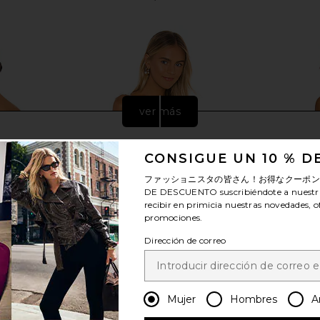
ver más
CONSIGUE UN 10 % 
ファッショニスタの皆さん！お得なクーポ
DE DESCUENTO
suscribiéndote a nuestr
recibir en primicia nuestras novedades, o
promociones.
Dirección de correo
e Shoulder
superdown Stasia Lace Bodysuit in
525 Ameri
Mujer
Hombres
A
lack
White & Nude