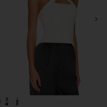
sigu
view 1 of 4 Camiseta sin mangas Yvette in White
v