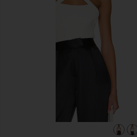
diapositivas anteriores
view 5 of 4 Camiseta sin mangas Yvette in White