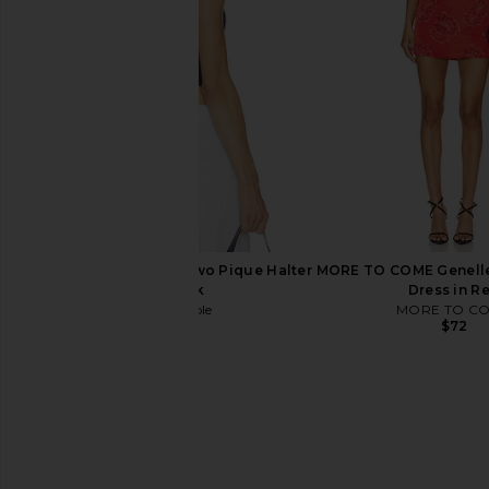
$58
MORE TO CO
$88
Free People Round Two Pique Halter
MORE TO COME Genelle
in Black
Dress in R
Free People
MORE TO C
$38
$72
LIONESS Angelic Mini Dress in Ivory
Tiger Mist Finch To