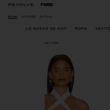
Mujer
HOMBRE
Belleza
LO NUEVO DE HOY
ROPA
VESTI
NBD
Camiseta sin mangas Yvette
favoritoNBD Yvette Halter Top in White