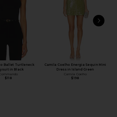
$135
superdown
$64
NEXT
s
 Ballet Turtleneck
Camila Coelho Energia Sequin Mini
ysuit in Black
Dress in Island Green
Commando
Camila Coelho
$118
$198
Coelho Macadamia
NBD Aurora Mini Dress in Navy