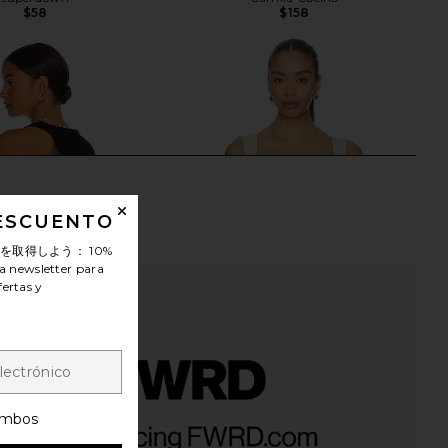
$58
$158
DESCUENTO
ンを取得しよう：
10%
a newsletter para
fertas y
ca Open Back Tank in
Runaway The Label Sindy Bustier in
mbos
Black
Champagne