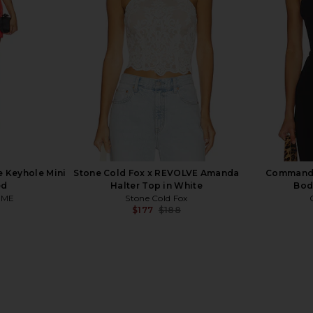
ME
Susana Monaco
$84
$128
Previous price:
 Keyhole Mini
Stone Cold Fox x REVOLVE Amanda
Commando
ed
Halter Top in White
Bod
OME
Stone Cold Fox
$177
$188
Previous price:
p in Black
NBD Hailee Bustier Top in Ivory
Camila 