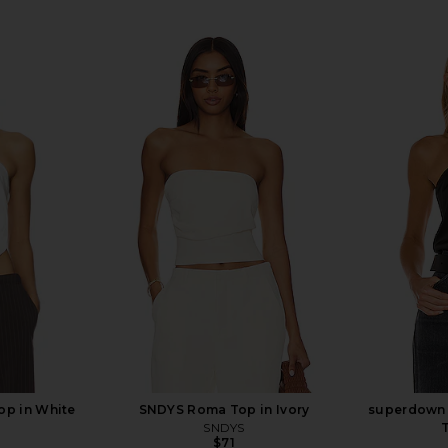
op in White
SNDYS Roma Top in Ivory
superdown 
SNDYS
T
$71