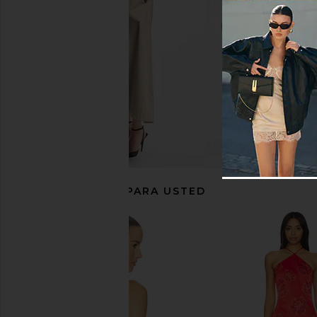
superdown
superdown
$58
$60
RECOMENDADO PARA USTED
superdown Clo Top in Ivory
MORE TO COME Kai Mi
superdown
Cream