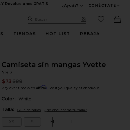
s Y Devoluciones GRATIS
¿Ayuda?
CONÉCTATE
Expandir Para Informac
Sitio de búsqueda
artículos fav
Buscar
Búsqueda visual
Ther
ES
TIENDAS
HOT LIST
REBAJA
Camiseta sin mangas Yvette
N
bran
NBD
$73
$88
Prev
Affirm
Pay over time with
. See if you qualify at checkout.
Color:
White
Plea
Talla:
Guía de tallas
¿No encuentras tu talla?
XS
S
M
L
Size:
Size:
Size:
Size: