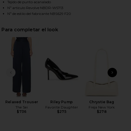
Tejido de punto acanalado
Nº artículo Revolve NBDR-WS713
Nº de estilo del fabricante NBS629 F20
HARE YVETTE HALTER TOP IN WHITE ON FACEBOOK 
HARE YVETTE HALTER TOP IN WHITE ON TWITTER (
HARE YVETTE HALTER TOP IN WHITE ON PINTEREST
Para completar el look
DIAPOSITIVA ANTERIOR
SIGU
Ann
Relaxed Trouser
Riley Pump
Chrystie Bag
The Sei
Favorite Daughter
Freja New York
$736
$275
$278