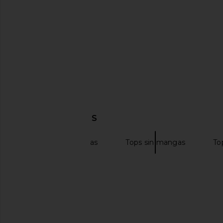
LIONESS
Tiger Mist
$90
$55
DESCUBRIR MÁS
NBD
Blusas
Tops sin mangas
To
superdown Cecilia Top in Cream
MORE TO COME Tilly