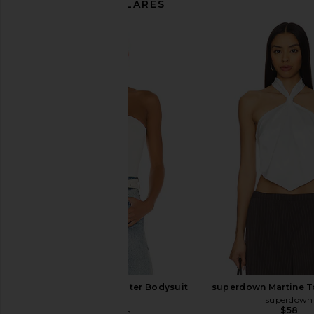
ARTÍCULOS SIMILARES
superdown Kallie Halter Bodysuit
superdown Martine T
in White
superdown
$58
superdown