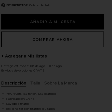
Calcula tu talla
FIT PREDICTOR
ientes diapositivas
+ Agregar a Mis listas
Entrega estimada: 08 de ago. - 11 de ago.
Envíos y devoluciones GRATIS
Descripción
Talla
Sobre La Marca
, Cu
75% rayon, 15% nylon, 10% spandex
Fabricado en China
iew 2 of 4 Camiseta sin mangas Yvette in White
view
Lavado a mano
Estilo halter con tirantes cruzados