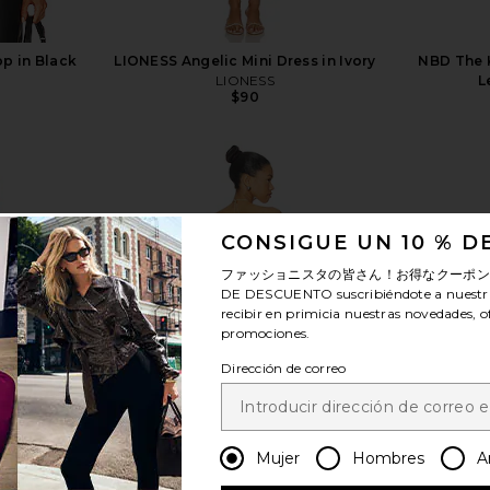
p in Black
LIONESS Angelic Mini Dress in Ivory
NBD The K
LIONESS
L
$90
Previous price:
CONSIGUE UN 10 % 
ver más
ファッショニスタの皆さん！お得なクーポ
DE DESCUENTO
suscribiéndote a nuestr
recibir en primicia nuestras novedades, o
promociones.
Dirección de correo
Mujer
Hombres
A