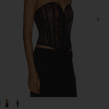
sigu
view 1 of 4 Elliot Corset Top in Black
v