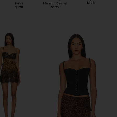
$128
Helsa
Mansur Gavriel
$178
$525