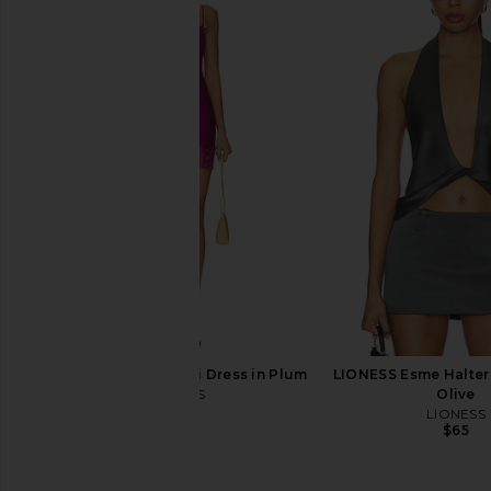
Bardot Oskar Bodysuit in Black
Good American Matte 
Bardot
Trim Bustier in B
$159
Good Americ
$130
$138
LIONESS Angelic Mini Dress in Plum
LIONESS Esme Halter
LIONESS
Olive
$90
LIONESS
$65