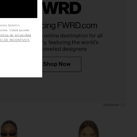
sela Bodysuit in Black &
OW Collection Layce Bodysuit in
Nude
Black Caviar
estro boletín
retrofete
OW Collection
iones. Usted puede
$398
$85
lítica de privacidad
SO DE INCENTIVOS