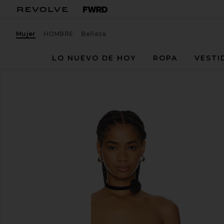
Mujer
HOMBRE
Belleza
LO NUEVO DE HOY
ROPA
VESTI
NBD
Elliot Corset Top
favoritoNBD Elliot Corset Top in Black