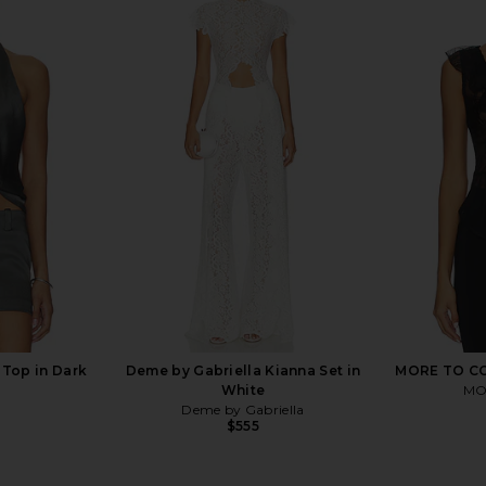
Jersey Lace
I.AM.GIA Simone Maxi Dress in
Good Amer
lack001
Black
an
I.AM.GIA
G
$135
Previous price:
 Top in Dark
Deme by Gabriella Kianna Set in
MORE TO COM
White
MO
Deme by Gabriella
$555