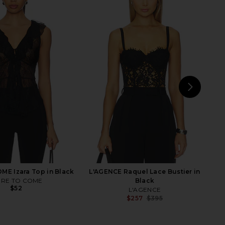
ican Lace Bustier in
BLUEBELLA Ana Corset in Black
Black001
BLUEBELLA
$135
ood American
$123
$129
Previous price:
NEXT
MO
E Izara Top in Black
L'AGENCE Raquel Lace Bustier in
RE TO COME
Black
$52
L'AGENCE
$257
$395
Previ