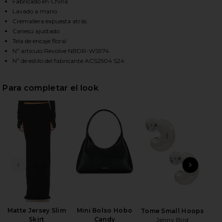
Fabricado en China
Lavado a mano
Cremallera expuesta atrás
HARE ELLIOT CORSET TOP IN BLACK ON FACEBOOK 
HARE ELLIOT CORSET TOP IN BLACK ON TWITTER (
HARE ELLIOT CORSET TOP IN BLACK ON PINTEREST 
Canesú ajustado
Tela de encaje floral
Nº artículo Revolve NBDR-WS974
Nº de estilo del fabricante ACS2504 S24
Para completar el look
DIAPOSITIVA ANTERIOR
SIGU
Matte Jersey Slim
Mini Bolso Hobo
Wet
Tome Small Hoops
Skirt
Candy
Jenny Bird