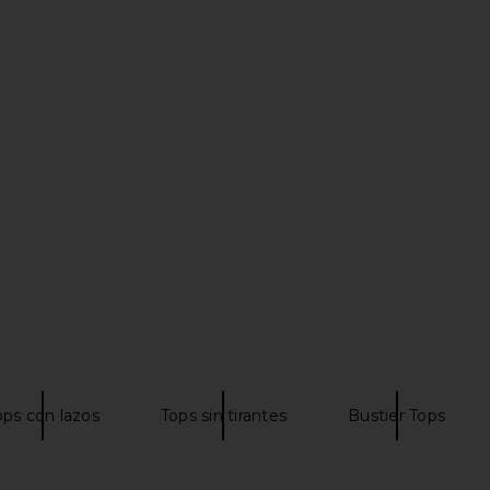
ss in Navy
Jaded London Strings Attached
Jaded Londo
Backless Top in Grey
Jaded London
$100
ops con lazos
Tops sin tirantes
Bustier Tops