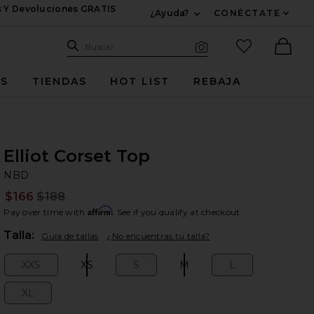
s Y Devoluciones GRATIS
¿Ayuda?
CONÉCTATE
Expandir Para Informac
Sitio de búsqueda
artículos fav
Buscar
Búsqueda visual
Ther
ES
TIENDAS
HOT LIST
REBAJA
Elliot Corset Top
N
bran
NBD
$166
$188
Prev
Affirm
Pay over time with
. See if you qualify at checkout.
Plea
Talla:
Guía de tallas
¿No encuentras tu talla?
XXS
XS
S
M
L
Size:
Size:
Size:
Size:
Size:
XL
Size: