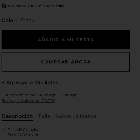
Calcula tu talla
FIT PREDICTOR
Color:
Black
ientes diapositivas
+ Agregar a Mis listas
Entrega estimada: 08 de ago. - 11 de ago.
Envíos y devoluciones GRATIS
Descripción
Talla
Sobre La Marca
, Cu
iew 2 of 4 Elliot Corset Top in Black
view
Pieza:100% nylon
Forro:100% nylon