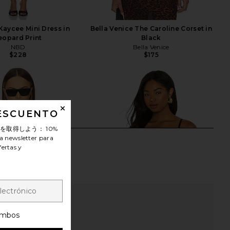
aycee Mini Dress in
Bella Venice The Caroline Corset in
eopard Print
Black
NBD
Bella Venice
$228
$175
DESCUENTO
ンを取得しよう：
10%
a newsletter para
fertas y
mbos