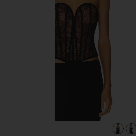
diapositivas anteriores
view 4 of 4 Elliot Corset Top in Black