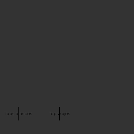
n Mini Cowl Trim Dress
I.AM.GIA Khalo Maxi Dress in Yellow
in Black
I.AM.GIA
$135
Jaded London
$195
Tops blancos
Tops rojos