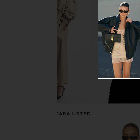
NBD The Angelina Maxi Dress in
OW Collection Brisa C
Black
Black
NBD
OW Collecti
$278
$202
$28
RECOMENDADO PARA USTED