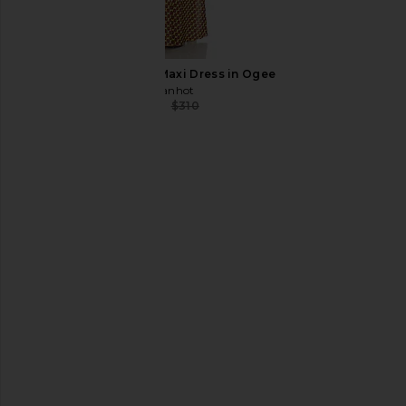
Bananhot Nema Maxi Dress in Ogee
Bananhot
$264
$310
Previous price:
Norma Kamali Obie Gown in
L'Academie Zelie Max
Vintage Green
Burgundy
Norma Kamali
L'Academie
$307
$495
$111
$299
Previous price: