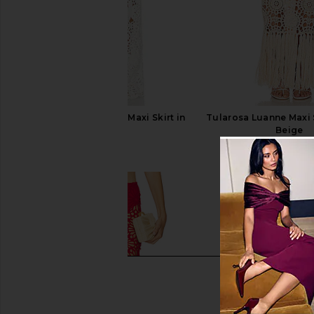
SNDYS Tala Crochet Maxi Skirt in
Tularosa Luanne Maxi S
White
Beige
SNDYS
Tularosa
$99
$178