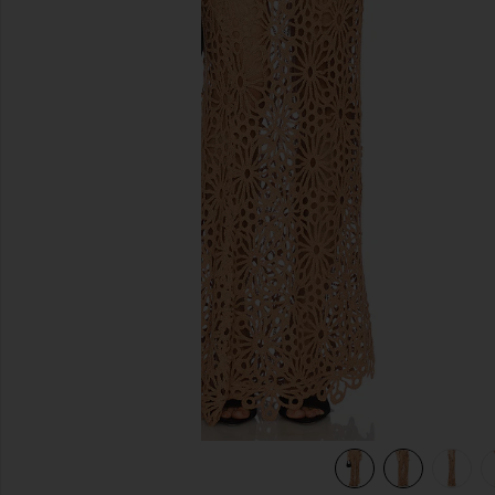
diapositivas anteriores
view 7 of 6 FALDA LARGA OBIE in Cappuccino