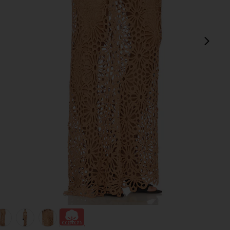
sigu
view 1 of 6 FALDA LARGA OBIE in Cappuccino
v