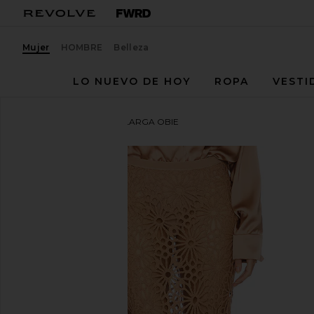
Mujer
HOMBRE
Belleza
LO NUEVO DE HOY
ROPA
VESTI
Norma Kamali
FALDA LARGA OBIE
favoritoNorma Kamali Obie Long Skirt in Cappuccin