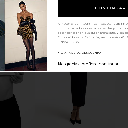
CONTINUAR
Al hacer clic en "Continuar", acepta recibir nu
informativo sobre novedades, ventas y promoc
optar por salir en cualquier momento. Vista
po
Consumidores de California, vean nuestra
AVI
FINANCIEROS.
 Oversized
1XBLUE Maxi Dress in Orchid Stripe
Norma Kamal
*TÉRMINOS DE DESCUENTO
Bodysuit in
1XBLUE
T
$286
o
N
No gracias, prefiero continuar
li
5
Previous price: