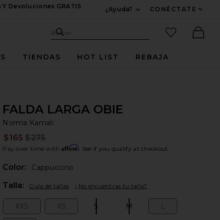
s Y Devoluciones GRATIS
¿Ayuda?
CONÉCTATE
Expandir Para Informac
Sitio de búsqueda
artículos fav
Buscar
Ther
ES
TIENDAS
HOT LIST
REBAJA
FALDA LARGA OBIE
No
bran
Norma Kamali
$165
$275
Prev
Affirm
Pay over time with
. See if you qualify at checkout.
Color:
Cappuccino
Plea
Talla:
Guía de tallas
¿No encuentras tu talla?
XXS
XS
S
M
L
Size:
Size:
Size:
Size:
Size: