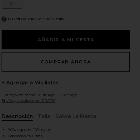
XL
Size:
Calcula tu talla
FIT PREDICTOR
ientes diapositivas
+ Agregar a Mis listas
Entrega estimada: 10 de ago. - 12 de ago.
Envíos y devoluciones GRATIS
Descripción
Talla
Sobre La Marca
, Cu
iew 2 of 6 FALDA LARGA OBIE in Cappuccino
view
90% algodón, 10% nylon
Fabricado en China