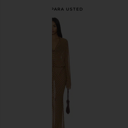
RECOMENDADO PARA USTED
MORE TO COME Misty Crochet Mini
SIMONMILLER Beep Bee
Dress in Sky Blue
in Star Gol
MORE TO COME
SIMONMILL
$88
$315