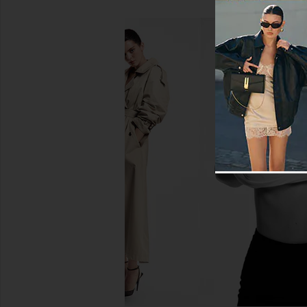
Norma Kamali Obie Maxi Skirt in
Norma Kamali Super
Tiger Red
Boyfriend Neck Shirt 
Norma Kamali
Cappuccin
$334
$375
Norma Kama
Previous price:
$234
$26