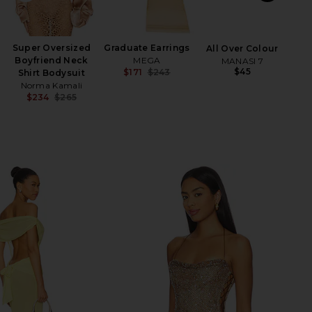
Super Oversized
Graduate Earrings
Air
All Over Colour
Boyfriend Neck
MEGA
Fini
MANASI 7
$45
$171
$243
Shirt Bodysuit
Ch
Previous price:
Norma Kamali
$234
$265
Previous price: