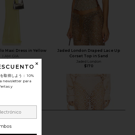
lo Maxi Dress in Yellow
Jaded London Draped Lace Up
I.AM.GIA
Corset Top in Sand
$135
Jaded London
DESCUENTO
$170
ンを取得しよう：
10%
a newsletter para
fertas y
mbos