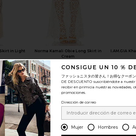
kirt in Light
Norma Kamali Obie Long Skirt in
I.AM.GIA Kha
Cream
Norma Kamali
CONSIGUE UN 10 % 
$334
$375
Previous price:
ファッショニスタの皆さん！お得なクーポ
DE DESCUENTO
suscribiéndote a nuestr
recibir en primicia nuestras novedades, o
promociones.
Dirección de correo
ver más
Mujer
Hombres
A