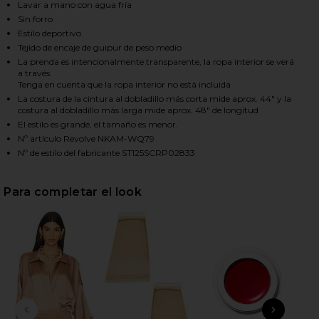
Lavar a mano con agua fría
Sin forro
Estilo deportivo
HARE OBIE LONG SKIRT IN CAPPUCCINO ON FACEBO
HARE OBIE LONG SKIRT IN CAPPUCCINO ON TWITTE
HARE OBIE LONG SKIRT IN CAPPUCCINO ON PINTER
Tejido de encaje de guipur de peso medio
La prenda es intencionalmente transparente, la ropa interior se verá
a través.
Tenga en cuenta que la ropa interior no está incluida
La costura de la cintura al dobladillo más corta mide aprox. 44" y la
costura al dobladillo más larga mide aprox. 48" de longitud
El estilo es grande, el tamaño es menor.
Nº artículo Revolve NKAM-WQ79
Nº de estilo del fabricante ST125SCRP02833
Para completar el look
DIAPOSITIVA ANTERIOR
SIGU