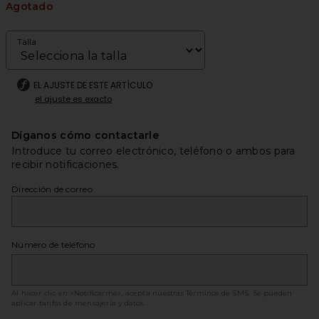
Agotado
Talla
EL AJUSTE DE ESTE ARTÍCULO
el ajuste es exacto
Díganos cómo contactarle
Introduce tu correo electrónico, teléfono o ambos para
recibir notificaciones.
Dirección de correo
Número de teléfono
Al hacer clic en «Notificarme», acepta nuestras
Términos de SMS
. Se pueden
aplicar tarifas de mensajería y datos.