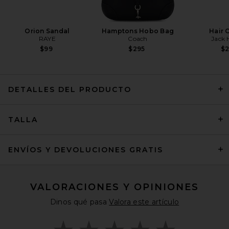
Orion Sandal
Hamptons Hobo Bag
Hair 
RAYE
Coach
Jack 
$99
$295
$
DETALLES DEL PRODUCTO
TALLA
Ronny Kobo Jiani Top in
Marble
Ronny Kobo
Precio anterior:
$227
$378
ENVÍOS Y DEVOLUCIONES GRATIS
VALORACIONES Y OPINIONES
Dinos qué pasa
Valora este artículo