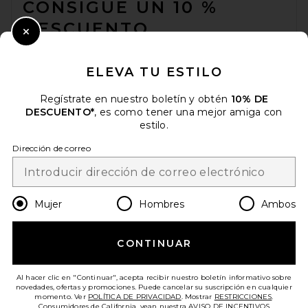
CONSIGUE UN 10 %
DESCUENTO
Close Modal
Cuando se suscribe a nuestro boletín enviando su correo
electrónico. Puede retirarse en cualquier momento.
política de
ELEVA TU ESTILO
privacidad
Helsa Oversized Shirt in
Regístrate en nuestro boletín y obtén
10% DE
Email Address
Everyday Jersey in Dark
DESCUENTO*
, es como tener una mejor amiga con
Heather Grey
Helsa
estilo.
Precio anterior:
$147
$179
Sign Up
Dirección de correo
es
USD
Change Country Regions Preferences
Mujer
Hombres
Ambos
CONTINUAR
¡AYÚDANOS A MEJORAR!
Haz una breve encuesta sobre la visita de hoy.
¡Vamos!
Al hacer clic en "Continuar", acepta recibir nuestro boletín informativo sobre
novedades, ofertas y promociones. Puede cancelar su suscripción en cualquier
momento. Ver
POLÍTICA DE PRIVACIDAD
. Mostrar
RESTRICCIONES
.
Consumidores de California, vean nuestra
AVISO DE INCENTIVOS