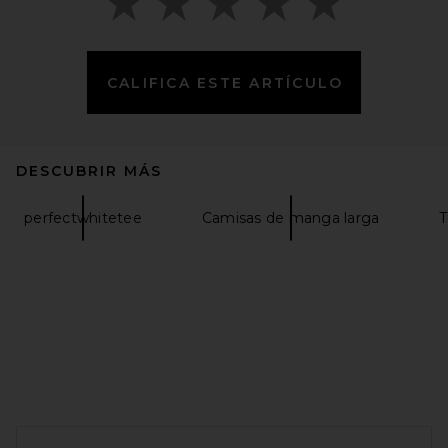
CALIFICA ESTE ARTÍCULO
DESCUBRIR MÁS
GRLFRND Layered Long
Sleeve Tee in White & Bone
GRLFRND
perfectwhitetee
Camisas de manga larga
T
Precio anterior:
$100
$125
FOOTER