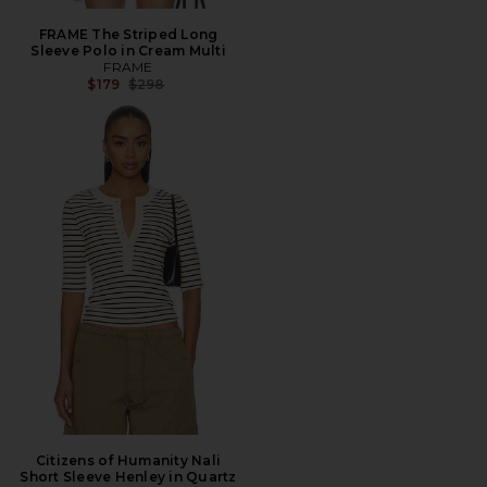
FRAME The Striped Long
Sleeve Polo in Cream Multi
FRAME
Precio anterior:
$179
$298
Citizens of Humanity Nali
Short Sleeve Henley in Quartz