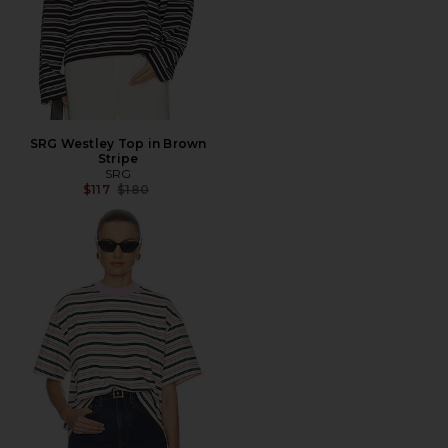
SRG Westley Top in Brown
Stripe
SRG
Precio anterior:
$117
$180