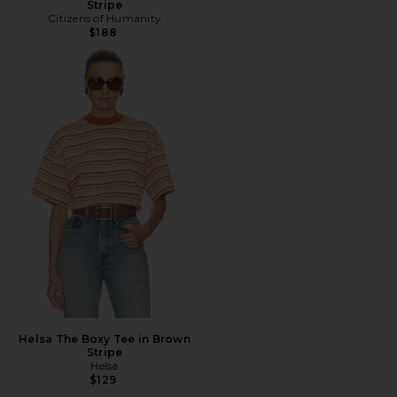
Stripe
Citizens of Humanity
$188
Helsa The Boxy Tee in Brown
Stripe
Helsa
$129