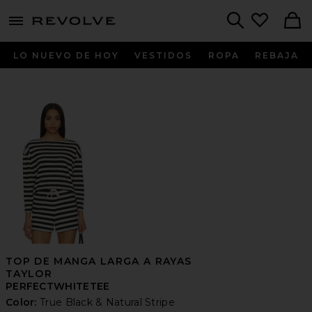
menu - shows more content
Revolve, Apparel & Fashion
Search
LO NUEVO DE HOY
VESTIDOS
ROPA
REBAJA
TOP DE MANGA LARGA A RAYAS
TAYLOR
PERFECTWHITETEE
Color:
True Black & Natural Stripe